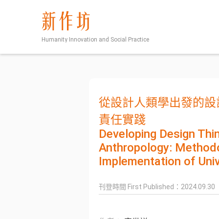
新作坊
Humanity Innovation and Social Practice
從設計人類學出發的設
責任實踐
Developing Design Thi
Anthropology: Methodol
Implementation of Univ
刊登時間 First Published：
2024.09.30