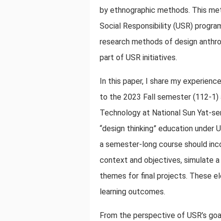
by ethnographic methods. This me
Social Responsibility (USR) progra
research methods of design anthrop
part of USR initiatives.
In this paper, I share my experien
to the 2023 Fall semester (112-1) 
Technology at National Sun Yat-sen
“design thinking” education under 
a semester-long course should incor
context and objectives, simulate a
themes for final projects. These 
learning outcomes.
From the perspective of USR’s goal