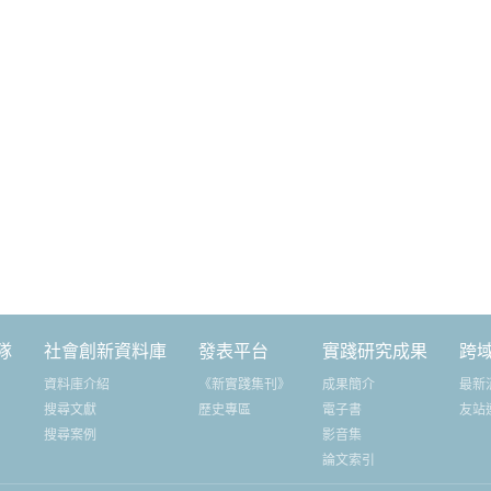
隊
社會創新資料庫
發表平台
實踐研究成果
跨
資料庫介紹
《新實踐集刊》
成果簡介
最新
搜尋文獻
歷史專區
電子書
友站
搜尋案例
影音集
論文索引