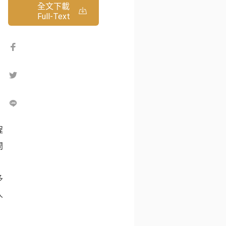
全文下載
Full-Text
程
問
：
多
人