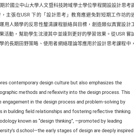
2-1學期於國立中山大學人文暨科技跨域學士學位學程開設設計思考
，主張在USR 下的「設計思考」教育應避免對短期工作坊的
運用人類學的反思性釐清課程脈絡與目標，創造類似真實設計
果活動，幫助學生沈浸其中並達到更好的學習效果。從USR 嘗
學的長期田野策略、使用者網絡理論等應用於設計思考課程中
ores contemporary design culture but also emphasizes the
ographic methods and reflexivity into the design process. This
e engagement in the design process and problem-solving by
 in building field relationships and fostering reflective thinking.
thodology known as “design thinking”, —promoted by leading
ersity’s d.school—the early stages of design are deeply inspired