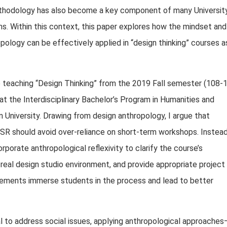
thodology has also become a key component of many Universit
ms. Within this context, this paper explores how the mindset and
ology can be effectively applied in “design thinking” courses a
ce teaching “Design Thinking” from the 2019 Fall semester (108-1
at the Interdisciplinary Bachelor’s Program in Humanities and
 University. Drawing from design anthropology, I argue that
USR should avoid over-reliance on short-term workshops. Instead
porate anthropological reflexivity to clarify the course’s
 real design studio environment, and provide appropriate project
elements immerse students in the process and lead to better
 to address social issues, applying anthropological approaches