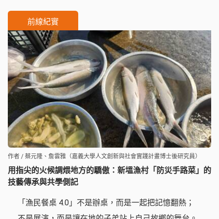
的課堂風景。國立暨南國際大學於2023年在教育部
「戶外教育學習生態系統創新計畫」之大學社會責任
前線紀實
（USR）項下，建立以「山林、水域與探索教育」為
三大核心的行動架構，透過跨領域合作與在地實踐來
推動戶外教育，期望發展出兼具「知識×技能×行動」
的整合教育模式。
作者 / 蔡元隆、詹雲雅（嘉義大學人文創新與社會實踐計畫博士後研究員）
用指尖的火候調煨地方的驕傲：新塭漁村「防災手路菜」的
技藝傳承與共學側記
「漁民餐桌 4.0」不是辦桌，而是一起把記憶翻熱；
不是展演，而是讓在地的子弟站上自己故鄉的舞台。