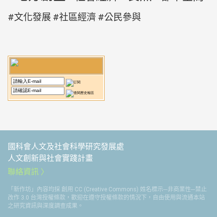
文化發展
社區經濟
公民參與
國科會人文及社會科學研究發展處
人文創新與社會實踐計畫
聯絡資訊
「新作坊」內容均採 創用 CC (Creative Commons) 姓名標示─非商業性─禁止
改作 3.0 台灣授權條款，歡迎在遵守授權條款的情況下，自由使用與流通本站
之研究資訊與深度調查成果。