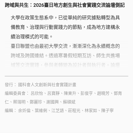
跨域與共生：2026臺日地方創生與社會實踐交流論壇側記
大學在政策生態系中，已從單純的研究據點轉型為具
備教育、治理與行動實踐力的節點，成為地方建構永
續治理模式的可能。
臺日聯盟也由最初大學交流，漸漸深化為永續概念的
跨域及跨國連結。透過寒暑假短期互訪、師生共進場
域等交流實踐，參與者轉變為設計者與執行者。論壇
聚焦於「臺日交流」的深化，亦即雙方將持續透過跨
國、跨域的行動，發揮「共學、互助」的合作模式，
發行
國科會人文創新與社會實踐計畫
編輯委員會
轉化為促進地方永續治理的關鍵動力。
呂欣怡、呂寶靜、陳東升、彭俊亨、趙曉芳、鄧育
仁、蔡瑞明、鄭麗珍、謝國興、蘇碩斌
編輯
余炘倫、葉維俐、江芝語、莊程光、林家如、陳子寧