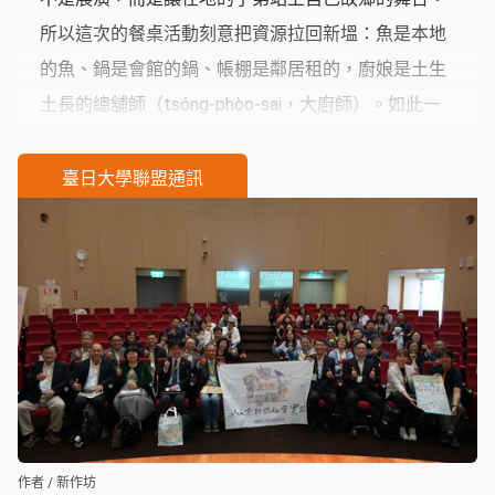
所以這次的餐桌活動刻意把資源拉回新塭：魚是本地
的魚、鍋是會館的鍋、帳棚是鄰居租的，廚娘是土生
土長的總舖師（tsóng-phòo-sai，大廚師）。如此一
來，錢留在社區，技藝留給下一代，情感也留在彼此
心上；每一次翻鍋鏟、遞調羹，都是對地方的一次次
臺日大學聯盟通訊
告白。
作者 / 新作坊