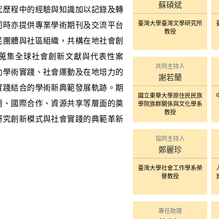
蘇碩斌
究歷程中的經驗與知識加以記錄及轉
臺灣大學臺灣文學研究所
同時亦提供專業學術期刊及交流平台
教授
民團體與社區組織，共構在地社會創
蒐集全球社會創新文獻與代表性案
共同主持人
助學術實踐、社會運動及在地培力的
謝若蘭
實踐結合的學術新典範發展軌跡。期
國立東華大學原住民民族
用、國際合作、資源共享等層面的奠
學院族群關係與文化學系
教授
研究創新模式與社會實踐的典範革新
協同主持人
鄭麗珍
臺灣大學社會工作學系榮
譽教授
專任助理