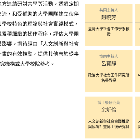
地方連結研討共學等活動。透過定期
共同主持人
交流，和受補助的大學團隊建立伙伴
趙曉芳
和學校特色的理論與社會實踐模式，
臺灣大學社會工作學系教
視累積細緻的操作程序，評估大學團
授
體影響。期待經由「人文創新與社會
計畫的有效推動，提供其他志於從事
協同主持人
呂寶靜
究機構或大學校院參考。
政治大學社會工作研究所
名譽教授
博士後研究員
余炘倫
人文創新與社會實踐推動
與協調計畫博士後研究員