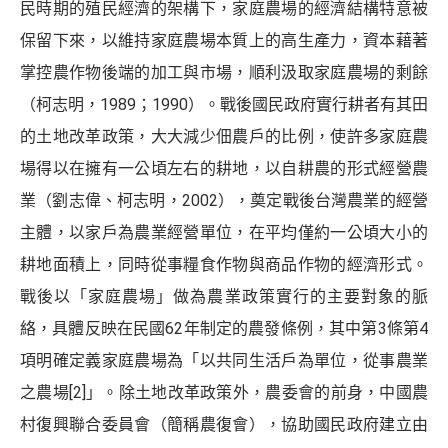
民時期的殖民經濟的架構下，家庭農場的經濟結構特意被
保留下來，以維持家庭農場本質上的高生產力，資本藉著
掌控農作物後端的加工與市場，順利汲取家庭農場的剩餘
（柯志明，1989；1990）。戰後國民政府實行耕者有其田
的土地改革政策，大大減少佃農戶的比例，使許多家庭農
場得以在擁有一公頃左右的耕地，以自耕農的形式經營農
業（劉志偉、柯志明，2002），奠定戰後台灣農業的經營
主體，以家戶為農業經營單位，在平均僅約一公頃大小的
耕地面積上，同時從事糧食作物與商品作物的經濟形式。
戰後以「家庭農場」做為農業政策實行的主要對象的脈
絡，具體反映在民國62年制定的農發條例，其中第3條第4
項明確定義家庭農場為「以共同生活戶為單位，從事農業
之農場
[2]
」。除土地改革政策外，農委會的前身，中國農
村復興聯合委員會（簡稱農復會），協助國民政府建立由