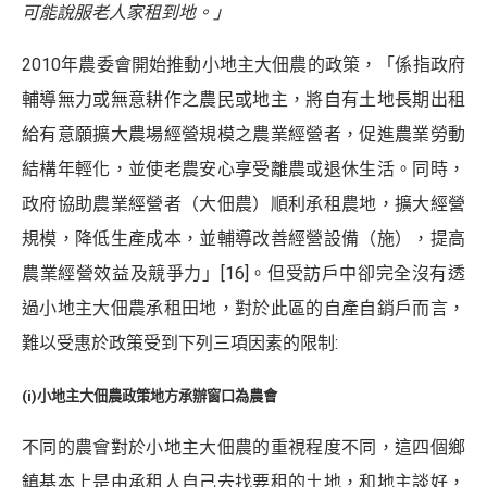
可能說服老人家租到地。」
2010年農委會開始推動小地主大佃農的政策，「係指政府
輔導無力或無意耕作之農民或地主，將自有土地長期出租
給有意願擴大農場經營規模之農業經營者，促進農業勞動
結構年輕化，並使老農安心享受離農或退休生活。同時，
政府協助農業經營者（大佃農）順利承租農地，擴大經營
規模，降低生產成本，並輔導改善經營設備（施），提高
農業經營效益及競爭力」
[16]
。但受訪戶中卻完全沒有透
過小地主大佃農承租田地，對於此區的自產自銷戶而言，
難以受惠於政策受到下列三項因素的限制:
(i)小地主大佃農政策地方承辦窗口為農會
不同的農會對於小地主大佃農的重視程度不同，這四個鄉
鎮基本上是由承租人自己去找要租的土地，和地主談好，