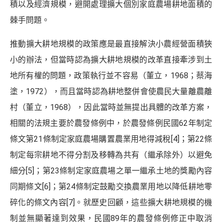
積以及經濟規模，避開處理擴大個別家庭農場耕地面積的
棘手問題。
推動擴大耕地規模的政策應是最直接解決小農經營面積狹
小的辦法，但當時認為擴大耕地規模的改革直接牽涉到土
地所有權的問題，政策執行並不容易（董立，1968；蔡海
塗，1972），而且當時認為耕地整併會使農民大量離農離
村（董立，1968），因此當時並無提出具體的改革方案，
相關的法規主要於農發條例中，於農發條例民國62年制定
條文第21條制定家庭農場購置農業用地得減稅
[4]
；第22條
制定每宗耕地不得分割及移轉為共有（繼承除外）以避免
細分
[5]
；第23條制定家庭農場之單一繼承土地的獎勵內容
同期條文
[6]
；第24條制定鼓勵交換農業用地以降低耕地零
碎化的條文內容
[7]
。就歷史回顧，這些擴大耕地規模的機
制並無顯著達到效果，民國89年的農發條例修正中取消