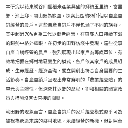
本研究以花東縱谷四個稻米產業興盛的鄉鎮玉里鎮、富里
鄉、池上鄉、關山鎮為範圍，探索此區約85
[1]
個以自產自
銷經營的農戶。這些自產自銷戶不僅包涵了不同的族群，
其中超過70%更為二代返鄉者經營，在東部人口持續下滑
的趨勢中格外耀眼。在初步的田野訪談中發現，這些從事
自產自銷經營的農戶，強烈展現出以家戶為籌謀單位，有
效地把握在鄉村地區營生的模式，各戶依其家戶的成員組
成、生命經歷、經濟基礎，獨立開創出符合自身需要的生
活節奏。自產自銷戶呈現出非常鮮明的「農業經營體」的
單元與主體性，但深究其返鄉的歷程，卻和相關的國家政
策與措施沒有太直接的關聯。
就田野的現象而言，自產自銷戶的家戶經營模式似乎可為
被視為窮途末路的鄉村地區，永續經營的新機，但對照台