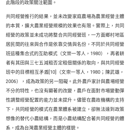
此階段的政策關注範圍。
共同經營推行的結果，並未改變家庭農場為農業經營主體
的本質，擴大農業經營規模的效果也有限。實際上，共同
經營的政策並未成功將整合共同經營班，一方面鄉村地區
居民間的往來與合作是依靠交情與名份，不同於共同經營
班這種集合式的互助模式（文崇一等人，1980），再者耕
者有其田與三七五減租否定租佃關係的取向，與共同經營
班中的目標相互矛盾
[10]
（文崇一等人，1980；陳武雄，
2006），成為政策的另一阻礙。此外農戶家計與農場經營
不分的特性，也沒有顯著的改變，農戶在面對市場變動彈
性調整經營配置的能力並未提升。儘管在農政機構的支持
下，共同經營的模式在農業體系被建立，卻無法達到政策
想像的替代小農結構，而是小農結構配合著共同經營的體
系，成為台灣農業經營主體的樣貌。