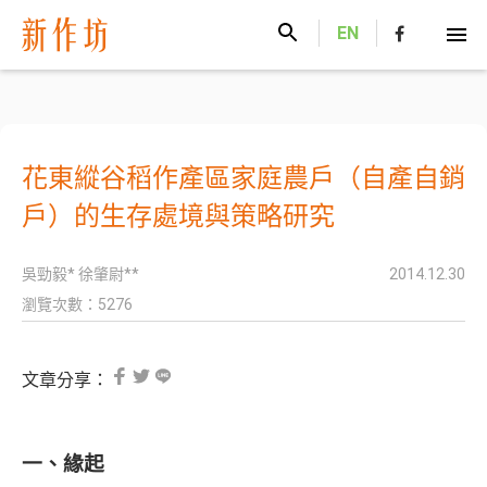
新作坊
EN
花東縱谷稻作產區家庭農戶（自產自銷
戶）的生存處境與策略研究
吳勁毅* 徐肇尉**
2014.12.30
瀏覽次數：5276
文章分享：
一、緣起