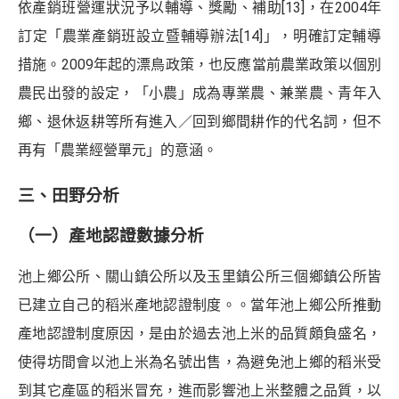
依產銷班營運狀況予以輔導、獎勵、補助
[13]
，在2004年
訂定「農業產銷班設立暨輔導辦法
[14]
」，明確訂定輔導
措施。2009年起的漂鳥政策，也反應當前農業政策以個別
農民出發的設定，「小農」成為專業農、兼業農、青年入
鄉、退休返耕等所有進入／回到鄉間耕作的代名詞，但不
再有「農業經營單元」的意涵。
三、田野分析
（一）產地認證數據分析
池上鄉公所、關山鎮公所以及玉里鎮公所三個鄉鎮公所皆
已建立自己的稻米產地認證制度。。當年池上鄉公所推動
產地認證制度原因，是由於過去池上米的品質頗負盛名，
使得坊間會以池上米為名號出售，為避免池上鄉的稻米受
到其它產區的稻米冒充，進而影響池上米整體之品質，以