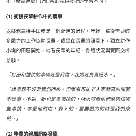
多「新農進鄉」所面臨的農耕技術的學習不同。
(1) 銜接長輩耕作中的農事
返鄉務農接手田務是一個漸進的過程，年輕一輩從需要較
多體力的工作協助長輩，或是在長輩的照看下，獨立耕作
小塊的田區開始，端看長輩的年紀、身體狀況與實際交棒
意願。
「打田和插秧的事情就是我做，我媽就負責巡水。」
「說身體不好要我們回來，但哪有可能老人家就真的閒著
不做事，不動一動也是會壞掉的，所以就看他們能夠做哪
些事情，尊重他們啦！剩下的、需要體力的就是我們來
做。」
(2) 務農的親屬網絡發達