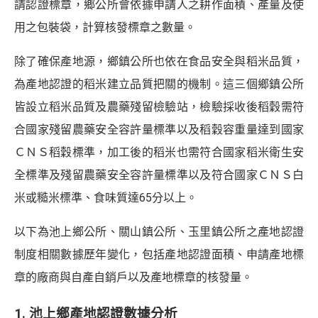
請認證標章，鄉公所會依據申請人之耕作面積、產量及使
用之包裝袋，計算核發標章之數量。
除了確保產地源，鄉鎮公所也依在食品安全與稻米品質，
為產地認證的稻米建立品質把關的機制。這三個鄉鎮公所
皆設立稻米品質及農藥殘留檢驗站，檢驗採收後稻穀需符
合國家殘留農藥安全容許量標準以及稻穀容重量達到國家
ＣＮＳ稻穀標準，加工後的稻米也需符合國家稻米衛生安
全標準及殘留農藥安全容許量標準以及符合國家ＣＮＳ白
米或糙米標準、食味質達65分以上。
以下為池上鄉公所、關山鎮公所、玉里鎮公所之產地認證
制度相關數據歷年變化，包括產地認證面積、申請產地標
章的廠商與自產自銷戶以及產地標章的核發量。
1. 池上鄉產地認證數據分析