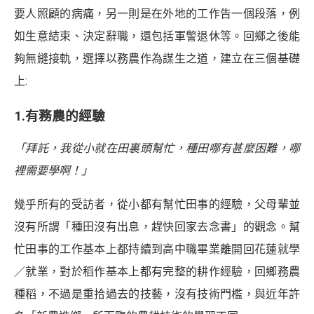
要人照顧的病痛，另一則是在外地的工作告一個段落，例
如生意結束、決定辭職，還包括軍警退休等。回鄉之後能
夠無縫接軌，選擇以務農作為謀生之道，建立在三個基礎
上:
1.有務農的經驗
「拜託，我從小就在田裏頭幫忙，種田哪有甚麼困難，哪
裡需要學啊！」
幾乎所有的受訪者，從小都有幫忙田事的經驗，父母輩並
沒有所謂「種田沒有出息，趕快回家去念書」的觀念。幫
忙田事的工作基本上都持續到高中職畢業離開回花蓮就學
／就業，對於稻作基本上都有完整的耕作經驗，回鄉務農
種稻，不過是重拾過去的技藝，沒有技術門檻，與近年許