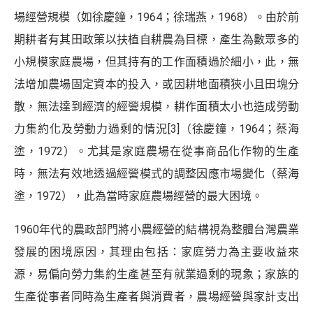
場經營規模（如徐慶鐘，1964；徐瑞燕，1968）。由於前
期耕者有其田政策以扶植自耕農為目標，產生為數眾多的
小規模家庭農場，但其持有的工作面積過於細小，此，無
法增加農場固定資本的投入，或因耕地面積狹小且田塊分
散，無法達到經濟的經營規模，耕作面積太小也造成勞動
力集約化及勞動力過剩的情況
[3]
（徐慶鐘，1964；蔡海
塗，1972）。尤其是家庭農場在從事商品化作物的生產
時，無法有效地透過經營模式的調整因應市場變化（
蔡海
塗，1972
），此為當時家庭農場經營的最大困境。
1960年代的農政部門將小農經營的結構視為整體台灣農業
發展的困境原因，其理由包括：家庭勞力為主要收益來
源，易偏向勞力集約生產甚至有就業過剩的現象；家族的
生產從事者同時為生產者與消費者，農場經營與家計支出