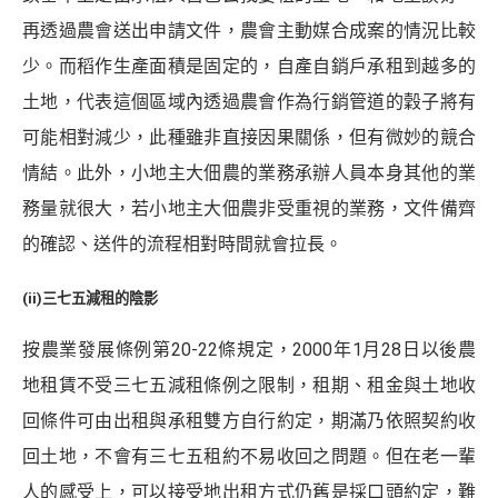
再透過農會送出申請文件，農會主動媒合成案的情況比較
少。而稻作生產面積是固定的，自產自銷戶承租到越多的
土地，代表這個區域內透過農會作為行銷管道的穀子將有
可能相對減少，此種雖非直接因果關係，但有微妙的競合
情結。此外，小地主大佃農的業務承辦人員本身其他的業
務量就很大，若小地主大佃農非受重視的業務，文件備齊
的確認、送件的流程相對時間就會拉長。
(ii)三七五減租的陰影
按農業發展條例第20-22條規定，2000年1月28日以後農
地租賃不受三七五減租條例之限制，租期、租金與土地收
回條件可由出租與承租雙方自行約定，期滿乃依照契約收
回土地，不會有三七五租約不易收回之問題。但在老一輩
人的感受上，可以接受地出租方式仍舊是採口頭約定，難