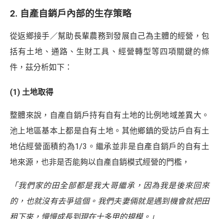
2. 自產自銷戶內部的生存策略
從返鄉接手／幫助長輩農務到發展自己為主體的經營，包
括有土地、通路、生財工具、經營轉型等四項關鍵的條
件，茲分析如下：
(1) 土地取得
整體來說，自產自銷戶持有自有土地的比例地域差異大。
池上地區基本上都是自有土地。其他鄉鎮的受訪戶自有土
地佔經營面積約為1/3。繼承並非是自產自銷戶的自有土
地來源，也非是否能夠以自產自銷模式經營的門檻，
「我們家的田全部都是我大哥繼承，因為我是後來回來
的，也就沒有去爭這個。我們夫妻倆就是遇到機會就把田
租下來，慢慢成長到現在十多甲的規模。」