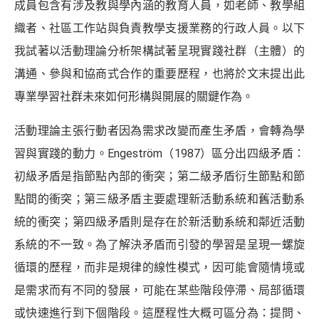
成員包含有涉及教與學內涵的教育人員，如老師、教學組
織者、社區工作站與負責教學支援業務的行政人員。以下
我試著以活動理論分析架構試著呈現實踐社群（主體）的
溝通、參與和協商式合作的重要歷程，也將於文末提出此
專業學習社群未來如何形構與開展的關鍵作為。
活動理論主張行動者因為需求改變而產生矛盾，會轉為學
習與實踐的動力。Engeström（1987）區分出四級矛盾：
初級矛盾是指節點內部的衝突；第二級矛盾衍生節點和節
點間的衝突；第三級矛盾主要處理新活動系統和舊活動系
統的衝突；第四級矛盾則是存在於新活動系統和鄰近活動
系統的不一致。為了解決矛盾而引發的學習是呈現一螺旋
循環的歷程，而非是規律的線性模式，因可能會隨情境或
是需求而有不同的發展，可能在某些階段停滯、局部循環
或快速進行到下個階段。這歷程性大概可區分為：提問、