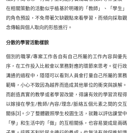
在相關策動的活動似乎植基於明確的「教師」、「學生」
的角色預設，不免帶著欠缺觀點來看學習，而傾向採取觀
念傳輸與個人取向的形態進行。
分散的學習活動樣貌
個別的職掌/專案工作各自有自己所屬的工作內容與優先
序，在工作投入比較會以業務對應的環節來思考。從行政
溝通的過程中，隱隱可以看到人員會打量自己所屬的業務
範疇，小心不致因為越界而造成其他單位的衝突與誤解。
而創造真實的教學或者學習改變，得讓有效的學習流程得
以嫁接在學生/教師/內容/理念/脈絡五個元素之間的交互
關係
[3]
。少了整體觀照學生校園生活，就難以評估課堂中
「學」和生活中的「做」的互相關係，也容易變成是兩碼
子事。這既不利於民主德行的養成，也無法有效促進知識