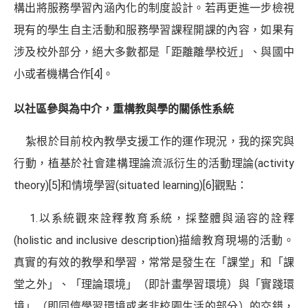
構出將服務學習內涵內化的制度設計。若再更進一步檢視
現有的學生自主活動和服務學習課程開課的內容，如果有
涉及校外部分，絕大多數都是「距離離學校近」、與國中
小或者機構合作
[4]
。
以社區參與為中介，重構教與學的關係性系統
紮根於目前校內教學支援工作的運作現況，我的探究與
行動，植基於社會建構理論流派衍生的活動理論(activity
theory)
[5]
和情境學習(situated learning)
[6]
觀點：
1.以系統觀來詮釋教育系統，採整體與涵容的詮釋
(holistic and inclusive description)描繪教育現場的活動。
真實的有效的教學和學習，常常是發生在「課堂」和「課
堂之外」、「理論環境」（即計畫學習環境）與「實踐環
境」（即同儕學習環境或者非校園生活的部分）的交錯，