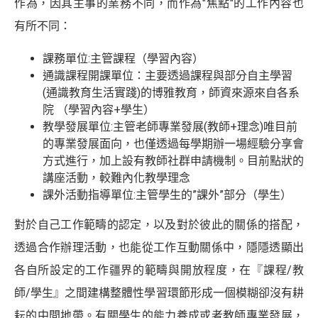
作為，因其主事的業務不同，而作為"焦點"的工作內容也
有所不同：
課務單位:主管課程（學習內容）
通識課程開課單位：主要透過課程與部分自主學習
(通識教育生活實踐)的博雅教育，師資來源來自各系
院 （學習內容+學生）
教學發展單位:主管老師專業發展(教師+理念)唯目前
的專業發展面向，也僅透過每學期辦一場經驗分享會
方式進行，加上設有教師社群申請機制。目前點狀的
講座活動，較難內化教學理念
課外活動指導單位:主管學生的”課外”部分（學生）
對於自己工作範疇的認定，以及對於彼此的關係的搭配，
透過合作辦理活動，也能從工作互動關係中，隱隱透顯出
各自所設定的工作疆界的範疇與開放程度，在『課程/教
師/學生』之間建構整體性學習環節形成一個模糊卻沒有耕
耘的中間地帶。有關學生的能力養成或者教師專業發展，