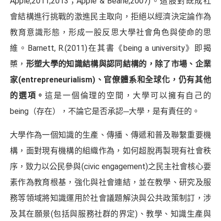
Apple,2011,2013；Apple & Beane,2007)。這股對既成社
會結構進行挑戰的激進民主取向，拒絕以經濟決定論作為
教育意識形態，形成一股反思大學社會角色與使命的思
維。Barnett, R.(2011)在其書《being a university》即揭
櫫，
形塑大學的知識結構與認同結構的，除了市場、企業
家
(entrepreneurialism)
、官僚體系和全球化，仍有其他
的選項。
這是一個倫理的空間，大學可以擁有自己的
being（存在），不論它是否承認─大學，是有責任的。
大學作為一個知識的生產、傳播、傳遞和普及聯繫重要機
構，面對現有機構的組織作為，如何超脫再製現有社會秩
序，致力以公民參與(civic engagement)之民主社會核心要
素作為教育根基，強化與社會連結，並在教學、研究及服
務等領域將知識運用於社會議題解決與公共政策制訂，涉
及其在願景(包括與服務社群的界定)、教學、知識生產與