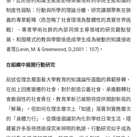
係，此形態的知識生產是必得突破現有的學院生產知識的
制度性弱點：行動與所學的理論分離、研究課題聚焦在狹
義的專業範疇（而忽略了社會環境為整體性的真實世界挑
戰）、專業學術社群的內部同儕主導領域的研究觀點發
展，和囤積式的教與學關係造成學生成為被動的知識接收
者等(Levin, M. & Greenwood, D.,2001：107)。
在組織中展開行動研究
前述從理念層面看大學教育的知識論所面臨的典範移轉，
在加上回應變遷的社會，對於創造公義社會、承擔翻轉社
會脆弱性的社會責任，教育革新已被期待提供開創新局的
「解藥」。但如何在理念層次上「知道」落實到實務層次
的「身體力行」，從價值倡議到內化到學校日常生活，隱
藏著許多亟待透過探究來辨明的軌跡。行動研究似乎成為