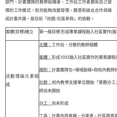
部門、計畫團隊的教學組織者、工作站工作者都有自己習
慣的工作模式，如何能夠改變習慣，願意和彼此合作與達
成計畫共識，是目前「校園-社區參與」的挑戰。
客體(目標)確立
第一級目標:形成專業課程融入社區實作(服
主體：
工作站、分散的教師個體
客體：
形成1032融入社區實作的專業課
規則：
計畫團隊在<場域脈絡>與校內教師
活動理論元素組
社群：
校內教學支援單位開始「業務分工
成
師尚未開始
分工：
尚未形成
工具：
計畫內部會議、分享會、社區踏查