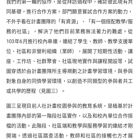
我們的第一輪的協作，是從拜訪過程中，確認彼此現有共
同基礎，進行合作方案。部門願意嘗試合作方案的動力，
不外乎看在計畫團隊的「有資源」、「有一個搭配教學/服
務的社區」，解決了他們目前業務無法著力的難處。從
103年6月進行校內串連，連結了學生、教師、教學支援單
位、社區和非營利組織（業師），展開了短期性活動、講
座、工作坊、社群聚會、社區現地實作與課程開設等，試
圖穿透於由計畫團隊所主導規劃之計畫學習環境，與參與
對象自身的同儕學習環境，以創造不同類型的參與者共工
或共學的歷程（見圖三）。
圖三呈現目前人社計畫校園參與的教育系統，是植基於計
畫團隊內部的第一階段社區實作，以及和校內單位合作搭
檔的活動。此階段，社區端和教學與服務學習的連結才剛
開端。透過社區踏查活動，教師和社區的接觸也方才展