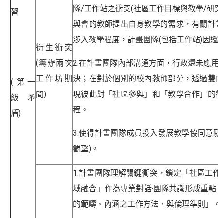
隊/工作站之衝突(社區工作目標與教學/研
習
與會的教師提出自身教學的需求，有關計
涉入教學程度，計畫團隊(包括工作站)因
衍生衝突
(籌辦兩次
2.在計畫團隊內部溝通方面，行政還未應用
工作坊期
決；在對於個別的校內教師部分，透過雙
(第一
間)
現彼此對「社區參與」和「教學合作」的
級矛
程。
盾)
3.使得計畫團隊成員投入發展教學協同意
觀望)。
1.計畫團隊理解關鍵衝突，鎖定「社區工
域融合」作為專業對話‧團隊共識形成重
的範疇、內涵之工作方法，與倫理準則」