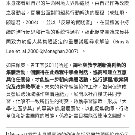
本身來看到自己的生命困境與界限處境，由自己作為改變
之發動者，開展出面對問題與行動解決的歷程（成虹飛、
顧瑜君，2004），並以「反思的實踐者」，在團體當中持
續的進行反思和行動的系統性過程，藉此促成團體成員共
同致力於個人與集體認定的重要議題尋求解答（Bray &
Lee et. al.,2000:6;Monaghan,2007）。
如陳佩英、曾正宜(2011)所述，
課程與教學創新為創新的
集體活動，個體得在此過程中學會對話、協商和建立互惠
與信任關係，才能進一步朝向集體活動，進行課程
/教案研
究及改進教學法
。未來的教學組織協作工作，如何促進成
員發展跨領域協作與溝通能力，展開以社群模式共同學
習，化解不一致所衍生的衝突，啟動學習循環，形成「大
學-社區參與」的專業知能發展鷹架，以此促進教師、行政
單位和計畫團隊的增能，係為計畫目標能否達陣之關鍵。
[1]
Barnett還提出具體實踐的作法包括發展並積極追求公民