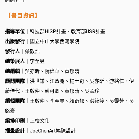
【書目資訊】
指導單位
｜科技部HISP計畫、教育部USR計畫
出版發行
｜國立中山大學西灣學院
發行人
｜蔡敦浩
總策展人
｜李至昱
總編輯
｜吳亦昕、阮偉華、黃郁晴
顧問團隊
｜洪世謙、江政寬、楊士奇、吳亦昕、游銘仁、伊
藤佳代、王啟仲、趙可卿、黃郁晴、吳孟珍
編輯團隊
｜王啟仲、李至昱、賴奇郁、洪筱婷、吳霽芳、吳
銘豪
編排印刷
｜上校文化
插畫設計
｜JoeChenArt鳩陳設計