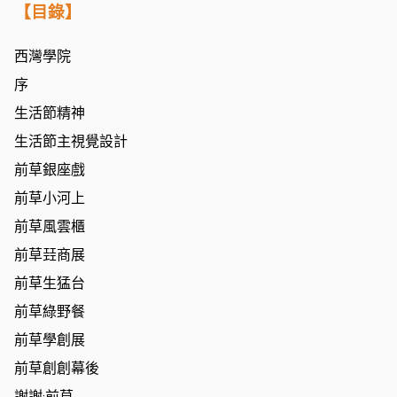
【目錄】
西灣學院
序
生活節精神
生活節主視覺設計
前草銀座戲
前草小河上
前草風雲櫃
前草㠭商展
前草生猛台
前草綠野餐
前草學創展
前草創創幕後
謝謝·前草