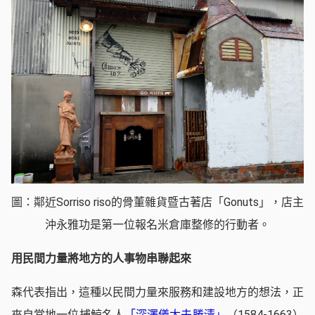
圖：鄰近Sorriso riso的骨董雜貨暨古著店「Gonuts」，店主
沖永雅功是第一位報名米倉庫整修的行動者。
用民間力量將地方的人事物串聯起來
森代表指出，這種以民間力量來服務和建設地方的想法，正
來自當地一位捕鯨名人
「深澤儀太夫勝清」
（1584-1663）