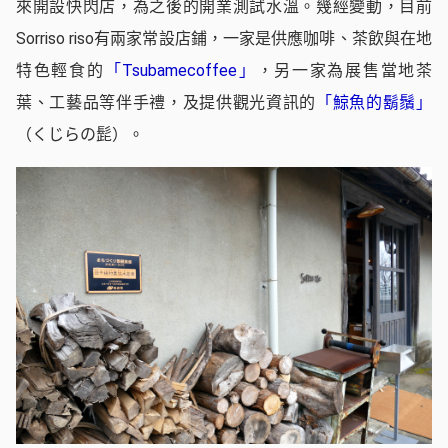
來開設快閃店，為之後的開業測試水溫。幾經變動，目前
Sorriso riso有兩家常設店鋪，一家是供應咖啡、茶飲與在地
特色輕食的
「Tsubamecoffee」
，另一家為展售當地茶
葉、工藝品等伴手禮，及提供觀光資訊的
「鯨魚的鬍鬚」
（くじらの髭）。