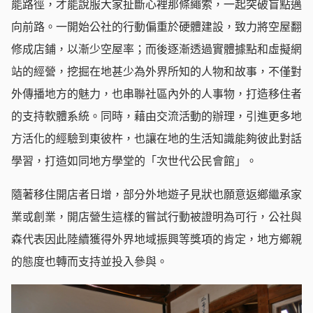
能路徑，才能說服大家扯斷心裡那條繩索，一起突破盲點邁
向前路。一開始公社的行動偏重於硬體建設，致力將空屋翻
修成店鋪，以漸少空屋率；而後逐漸透過實體據點和虛擬網
站的經營，挖掘在地甚少為外界所知的人物和故事，不僅對
外傳播地方的魅力，也串聯社區內外的人事物，打造移住者
的支持軟體系統。同時，藉由交流活動的辦理，引進更多地
方活化的經驗到東彼杵，也讓在地的生活知識能夠彼此對話
學習，打造如同地方學堂的「次世代公民會館」。
隨著移住開店者日增，部分外地遊子見狀也願意返鄉繼承家
業或創業，開店營生這樣的嘗試行動被證明為可行，公社與
森代表因此陸續獲得外界地域振興等獎項的肯定，地方鄉親
的態度也轉而支持並投入參與。