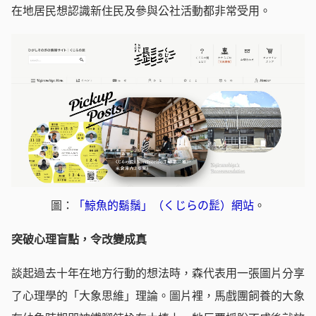
在地居民想認識新住民及參與公社活動都非常受用。
圖：
「鯨魚的鬍鬚」（くじらの髭）網站
。
突破心理盲點，令改變成真
談起過去十年在地方行動的想法時，森代表用一張圖片分享
了心理學的「大象思維」理論。圖片裡，馬戲團飼養的大象