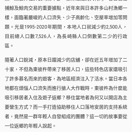
捕鯨及鯨肉交易的重要據點，近年來與日本許多山村漁鄉一
樣，面臨著嚴峻的人口流失、少子高齡化、空屋率增加等問
題。光是1995-2020年期間，本地人口就減少約2,500人，
目前總人口數7,526人，為長崎縣人口倒數第二少的行政
區。
隨著人口銳減，原本日趨減少的店舖，卻在近五年增加了二
十家，不但為東彼杵帶來了移居人口，這些特色店家還吸引
了許多慕名而來的遊客，為地區經濟注入了活水。當日本各
地都在煩惱人口流失而進行搶人大作戰時，東彼杵為什麼能
吸引移居者入住及遊子返鄉？移住當地者為何又以開店為主
要營生方式？而一手打造協助移住人口落地安居的支持系統
者，竟然是一群年輕人自發組成的團體？這一切的故事要從
一位返鄉的年輕人說起。