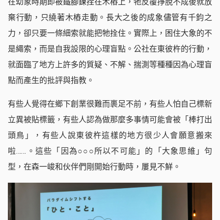
在幼象時期即被鐵腳鍊拴在木樁上，牠反覆掙脫不成後就放
棄行動，只繞著木樁走動。長大之後的成象儘管有千鈞之
力，卻只要一條細索就能把牠拴住。實際上，困住大象的不
是繩索，而是自我設限的心理盲點。公社在東彼杵的行動，
就面臨了地方上許多的質疑、不解、揣測等種種因為心理盲
點而產生的批評與指教。
有些人覺得在鄉下創業很難而裹足不前，有些人怕自己標新
立異被貼標籤，有些人認為做那麼多事情可能會被「棒打出
頭鳥」，有些人說東彼杵這樣的地方很少人會願意搬來
啦……。這些「因為○○○所以不可能」的「大象思維」句
型，在森一峻和伙伴們剛開始行動時，屢見不鮮。