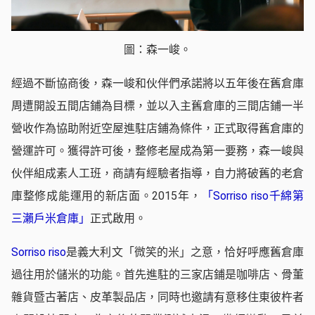
圖：森一峻。
經過不斷協商後，森一峻和伙伴們承諾將以五年後在舊倉庫
周遭開設五間店鋪為目標，並以入主舊倉庫的三間店鋪一半
營收作為協助附近空屋進駐店鋪為條件，正式取得舊倉庫的
營運許可。獲得許可後，整修老屋成為第一要務，森一峻與
伙伴組成素人工班，商請有經驗者指導，自力將破舊的老倉
庫整修成能運用的新店面。2015年，
「Sorriso riso千綿第
三瀨戶米倉庫」
正式啟用。
Sorriso riso
是義大利文「微笑的米」之意，恰好呼應舊倉庫
過往用於儲米的功能。首先進駐的三家店鋪是咖啡店、骨董
雜貨暨古著店、皮革製品店，同時也邀請有意移住東彼杵者