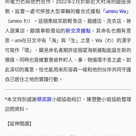
州電力也與他們合作，2022年2月於鄰近大村灣的國道旁
側，設置一處可停放大型車輛的複合式據點
「umino Wa」
（umino わ）。這個集結茶飲輕食店、裁縫店、洗衣店、無
人蔬果店、腳踏車租借站的
新交流據點
，其命名也頗有意
思。umi在日文中有「海」與「生」之意，Wa（わ）的漢字
可寫作「環」，顯見命名者期許這個望海新據點能誕生新的
價值，同時也是維繫東彼杵町人、事、物循環不息之處。如
此深切的寓意，恰也能用來形容森一峻和他的伙伴共同守護
自己居住之地的實踐行動。
*本文特別感謝
蔡奕屏
小姐協助校訂、陳慧艶小姐協助整理
訪問資料。
【延伸閱讀】