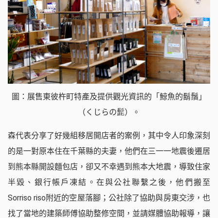
圖：展售東彼杵町特產及提供觀光資訊的「鯨魚的鬍鬚」
（くじらの髭）。
森代表分享了好幾組移居開店者的案例，其中令人印象深刻
的是一對原本住在千葉縣的夫妻，他們在三一一地震後遷居
到熊本縣開設麵包店，卻又不幸遇到熊本大地震，導致住家
半毀、銀行帳戶凍結。在與公社聯繫之後，他們搬至
Sorriso riso附近的空屋落腳；公社除了協助與房東交涉，也
找了當地的建築師傅協助整修空間，並請媒體協助報導，讓