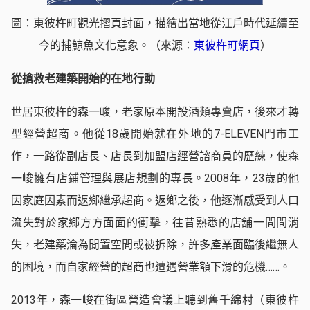
圖：東彼杵町觀光摺頁封面，描繪出當地從江戶時代延續至
今的捕鯨魚文化意象。（來源：
東彼杵町網頁
）
從搶救老建築開始的在地行動
世居東彼杵的森一峻，老家原本開設酒類專賣店，後來才轉
型經營超商。他從18歲開始就在外地的7-ELEVEN門市工
作，一路從副店長、店長到加盟店經營諮商員的歷練，使森
一峻擁有店鋪管理與展店規劃的專長。2008年，23歲的他
因家庭因素而返鄉繼承超商。返鄉之後，他逐漸感受到人口
流失對於家鄉方方面面的衝擊，往昔熟悉的店舖一間間消
失，老建築淪為閒置空間或被拆除，許多產業面臨後繼無人
的困境，而自家經營的超商也遭遇營業額下滑的危機……。
2013年，森一峻在街區營造會議上聽到舊千綿村（東彼杵