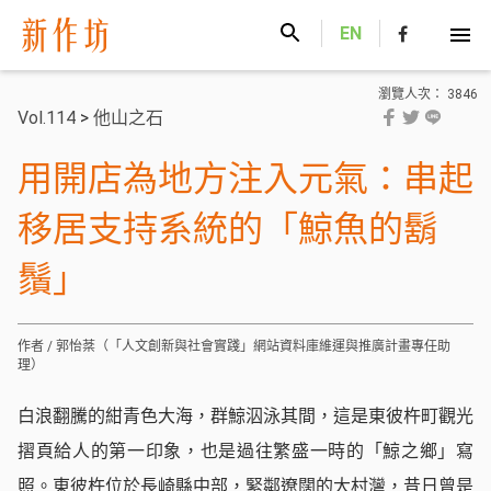
新作坊
EN
瀏覽人次： 3846
Vol.114
>
他山之石
用開店為地方注入元氣：串起
移居支持系統的「鯨魚的鬍
鬚」
作者 / 郭怡棻（「人文創新與社會實踐」網站資料庫維運與推廣計畫專任助
理）
白浪翻騰的紺青色大海，群鯨泅泳其間，這是東彼杵町觀光
摺頁給人的第一印象，也是過往繁盛一時的「鯨之鄉」寫
照。東彼杵位於長崎縣中部，緊鄰遼闊的大村灣，昔日曾是