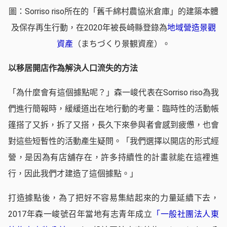
圖：Sorriso riso所在的「舊千綿村農協米倉庫」的建築本體
及保存再生行動，在2020年被長崎縣登錄為
地域營造景觀
資產
（まちづくり景観資産）。
以移居開店作為解決人口流失的方法
「為什麼會有這個據點呢？」森一峻代表在Sorriso riso為我
們進行簡報時，緩緩道出在地行動的考量：臨時性的活動帳
篷搭了又拆，拆了又搭，長久下來參與者會感到疲憊，也會
對這些短暫性的活動產生疑問。「我們選擇以開店的形式經
營，是因為有店舖存在，許多持續性的計畫就能在這裡進
行，因此我們才建造了這個據點。」
打造據點後，為了把好不容易集結起來的力量延續下去，
2017年森一峻號召年當地有志青年成立
「一般社團法人東