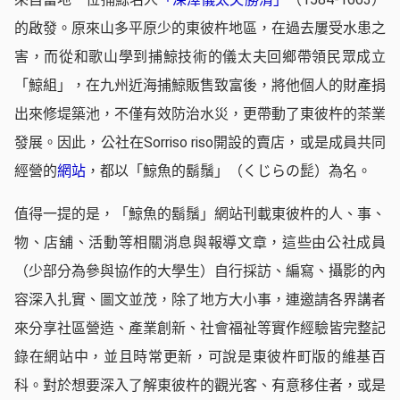
的啟發。原來山多平原少的東彼杵地區，在過去屢受水患之
害，而從和歌山學到捕鯨技術的儀太夫回鄉帶領民眾成立
「鯨組」，在九州近海捕鯨販售致富後，將他個人的財產捐
出來修堤築池，不僅有效防治水災，更帶動了東彼杵的茶業
發展。因此，公社在Sorriso riso開設的賣店，或是成員共同
經營的
網站
，都以「鯨魚的鬍鬚」（くじらの髭）為名。
值得一提的是，「鯨魚的鬍鬚」網站刊載東彼杵的人、事、
物、店舖、活動等相關消息與報導文章，這些由公社成員
（少部分為參與協作的大學生）自行採訪、編寫、攝影的內
容深入扎實、圖文並茂，除了地方大小事，連邀請各界講者
來分享社區營造、產業創新、社會福祉等實作經驗皆完整記
錄在網站中，並且時常更新，可說是東彼杵町版的維基百
科。對於想要深入了解東彼杵的觀光客、有意移住者，或是