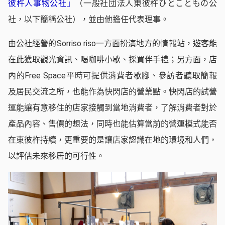
彼杵人事物公社」
（一般社団法人東彼杵ひとこともの公
社，以下簡稱公社），並由他擔任代表理事。
由公社經營的Sorriso riso一方面扮演地方的情報站，遊客能
在此獲取觀光資訊、喝咖啡小歇、採買伴手禮；另方面，店
內的Free Space平時可提供消費者歇腳、參訪者聽取簡報
及居民交流之所，也能作為快閃店的營業點。快閃店的試營
運能讓有意移住的店家接觸到當地消費者，了解消費者對於
產品內容、售價的想法，同時也能估算當前的營運模式能否
在東彼杵持續，更重要的是讓店家認識在地的環境和人們，
以評估未來移居的可行性。