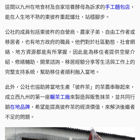
這間以九州在地食材及自家培養酵母為訴求的
手工麵包店
，
能在人生地不熟的東彼杵重起爐灶，站穩腳步。
公社的成員包括東彼杵的自營商、農家子弟、自由工作者或
移居者，也有地方政府的職員。他們對於社區動態、社會網
絡、地方資源都能有所掌握，因此能為移住者提供空屋介
紹、修繕輔助、開業諮詢、移居經驗分享等生活與工作上的
完整支持系統，幫助移住者順利融入當地。
此外，公社也協助將當地生產「彼杵茶」的茶農串聯起來，
成立西九州的第一座
輾茶工廠
來製造與販售抹茶，並共同行
銷
在地品牌
，希望能提高彼杵茶的經濟價值，來解決後繼者
不足的問題。