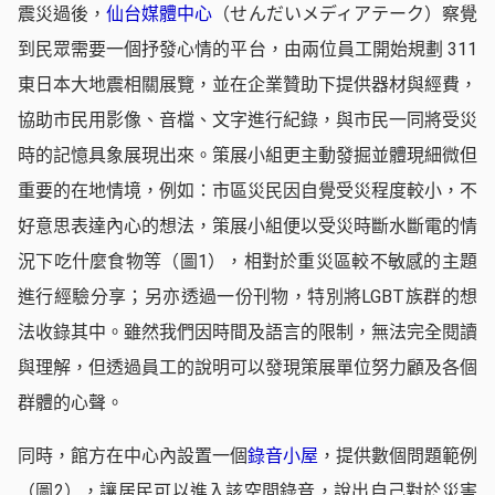
震災過後，
仙台媒體中心
（せんだいメディアテーク）察覺
到民眾需要一個抒發心情的平台，由兩位員工開始規劃 311
東日本大地震相關展覽，並在企業贊助下提供器材與經費，
協助市民用影像、音檔、文字進行紀錄，與市民一同將受災
時的記憶具象展現出來。策展小組更主動發掘並體現細微但
重要的在地情境，例如：市區災民因自覺受災程度較小，不
好意思表達內心的想法，策展小組便以受災時斷水斷電的情
況下吃什麼食物等（圖1），相對於重災區較不敏感的主題
進行經驗分享；另亦透過一份刊物，特別將LGBT族群的想
法收錄其中。雖然我們因時間及語言的限制，無法完全閱讀
與理解，但透過員工的說明可以發現策展單位努力顧及各個
群體的心聲。
同時，館方在中心內設置一個
錄音小屋
，提供數個問題範例
（圖2），讓居民可以進入該空間錄音，說出自己對於災害