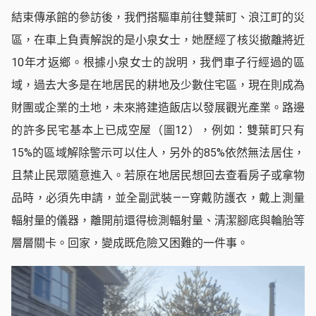
結束傳承館的參訪後，我們搭驅車前往雙葉町、浪江町的災
區，在車上負責解說的是小泉女士，她歷經了核災撤離將近
10年才返鄉。根據小泉女士的說明，我們車子行經過的區
域，過去大多是在地居民的耕地及少數住宅區，現在則成為
財團或企業的土地，未來將建造飯店以發展觀光產業。路邊
的許多民宅基本上已成空屋（圖12），例如：雙葉町只有
15%的區域解除警示可以住人，另外的85%依然無法居住，
且禁止民眾隨意進入。若原在地居民想回去查看房子或拿物
品時，必須先申請，並全副武裝——穿戴防護衣，戴上測量
輻射量的儀器，離開前還得檢測輻射量、清潔腳底與輪胎等
層層關卡。回家，變成既危險又困難的一件事。