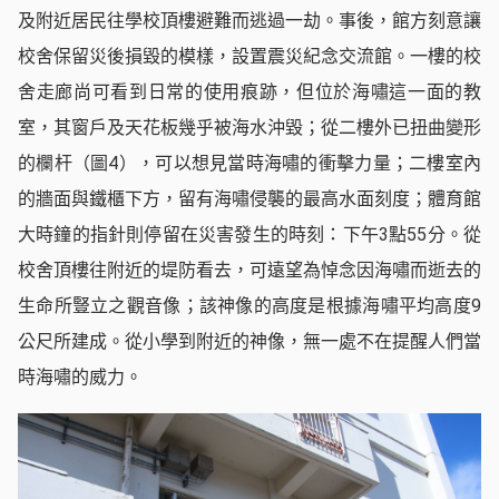
及附近居民往學校頂樓避難而逃過一劫。事後，館方刻意讓
校舍保留災後損毀的模樣，設置震災紀念交流館。一樓的校
舍走廊尚可看到日常的使用痕跡，但位於海嘯這一面的教
室，其窗戶及天花板幾乎被海水沖毀；從二樓外已扭曲變形
的欄杆（圖4），可以想見當時海嘯的衝擊力量；二樓室內
的牆面與鐵櫃下方，留有海嘯侵襲的最高水面刻度；體育館
大時鐘的指針則停留在災害發生的時刻：下午3點55分。從
校舍頂樓往附近的堤防看去，可遠望為悼念因海嘯而逝去的
生命所豎立之觀音像；該神像的高度是根據海嘯平均高度9
公尺所建成。從小學到附近的神像，無一處不在提醒人們當
時海嘯的威力。