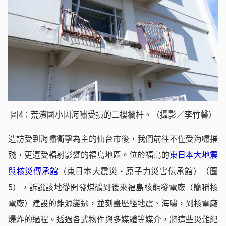
圖4：荒濱國小因海嘯受損的二樓欄杆。（攝影／李竹馨）
造訪受到海嘯衝擊為主的仙台市後，我們前往不僅受海嘯摧
殘，更遭受輻射影響的福島地區。位於福島的
東日本大地震
與核災傳承館
（東日本大震災・原子力災害伝承館）（圖
5），訴說該地從開發煤礦到後來福島核能發電廠（簡稱核
電廠）建設的能源變遷，並刻畫歷經地震、海嘯，到核電廠
爆炸的過程。透過各式物件與多媒體等媒介，將這些災難紀