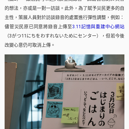
的想法，亦或是一對一訪談。此外，為了賦予災民更多的自
主性，策展人員對於訪談錄音的處置進行彈性調整，例如：
儘管災民原已同意將錄音上傳至
3.11記憶與重建中心網站
（3がつ11にちをわすれないためにセンター），但若今後
改變心意仍可取消上傳。