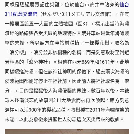
同樣是透過展覽記住災難，位於仙台市荒井車站旁的
仙台
311紀念交流館
（せんだい3.11メモリアル交流館），在其
一樓展區設置一大面的立體地圖（圖3），標示出當時海嘯
流經的路線與各受災區的地理特性。荒井車站是當年海嘯襲
擊的末端，所以館方在車站前種植了一棵櫻花樹，取名為
「浪分櫻」，浪分並非該樹種的名稱，而是刻意取材至附近
若林區的「浪分神社」。相傳在西元869年和1611年，此地
同樣遭逢海嘯，但在該神社神明的保佑下，過去兩次海嘯的
侵襲範圍都剛好停止在神社前，因此前人將神社取名為「浪
分」，目的是提醒後人海嘯侵襲的界線。數百年以後，本被
眾人逐漸淡忘的故事因311大地震而被再次喚起。館方刻意
選擇可以活300年的櫻花品種，將樹種在2011年海嘯侵襲的
末端，以此為象徵來提醒世人勿忘這次天災帶來的教訓。