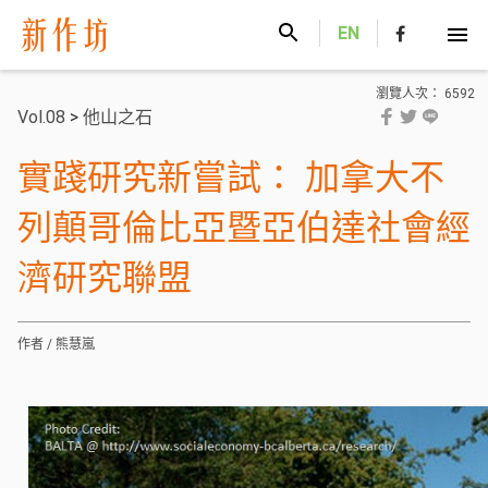
新作坊
EN
瀏覽人次： 6592
Vol.08
>
他山之石
實踐研究新嘗試： 加拿大不
列顛哥倫比亞暨亞伯達社會經
濟研究聯盟
作者 / 熊慧嵐