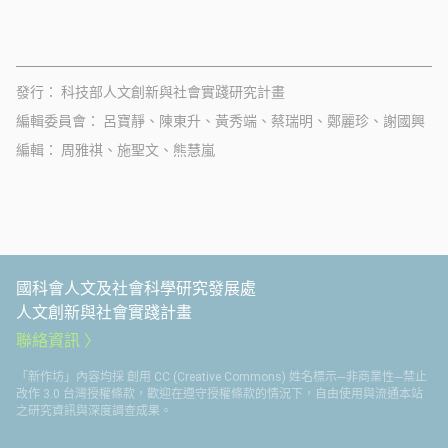
發行
科技部人文創新與社會實踐研究計畫
編輯委員會
呂寶靜、陳東升、黃秀端、蔡瑞明、鄭麗珍、謝國興
編輯
周雅祺、施聖文、熊慧嵐
國科會人文及社會科學研究發展處
人文創新與社會實踐計畫
聯絡資訊
「新作坊」內容均採 創用 CC (Creative Commons) 姓名標示─非商業性─禁止
改作 3.0 台灣授權條款，歡迎在遵守授權條款的情況下，自由使用與流通本站
之研究資訊與深度調查成果。