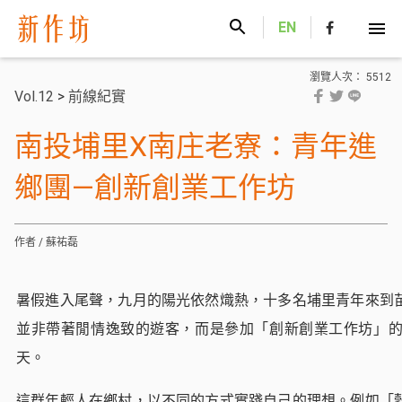
新作坊
EN
瀏覽人次： 5512
Vol.12
>
前線紀實
南投埔里X南庄老寮：青年進
鄉團—創新創業工作坊
作者 / 蘇祐磊
暑假進入尾聲，九月的陽光依然熾熱，十多名埔里青年來到
並非帶著閒情逸致的遊客，而是參加「創新創業工作坊」
天。
這群年輕人在鄉村，以不同的方式實踐自己的理想。例如「