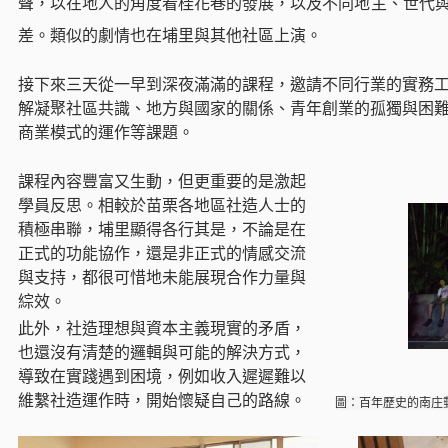
聲，以在地人的角度看桂花巷的發展，以及不同地主、世代與
差。類似的劇情也在埔里與其他社區上演。
接下來三天從一早到深夜滿滿的課程，邀請不同行業的實務
解凝聚社區共識、地方與國家的關係、青年創業的孤獨與困
商業模式的運作等課題。
課程內容豐富又生動，但更重要的是激起
學員反思。相較於苗栗各地區社造人士的
積極串聯，埔里顯得各行其是，不論是在
正式的功能協作，還是非正式的情感交流
與支持，都很可惜地未能展現合作力量與
綜效。
此外，社造理想與資本主義現實的矛盾，
也還沒有清楚的邏輯與可能的解決方式，
導致在實踐遇到困境，例如收入遲遲難以
維繫社造運作時，開始懷疑自己的路線。
圖：百年歷史的南庄