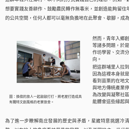
想要實踐友善耕作、鼓勵農民轉作無毒米，並創造能夠留住
的公共空間，任何人都可以毫無負擔地在此聚會、歇腳，成
然而，青年入鄉
等諸多問題，於
作坊學習、交流
向。
把這群埔里人拉
因為這裡本身就
看到苗栗的在地
與地方傳統產業
為改變與凝聚社
圖：換宿的旅人一起敲敲打打，將老屋打造成具
能體會這些緣起
有獨特文創風格的老寮旅舍。
為了進一步瞭解南庄發展的歷史與矛盾，星崴特意挑選冷