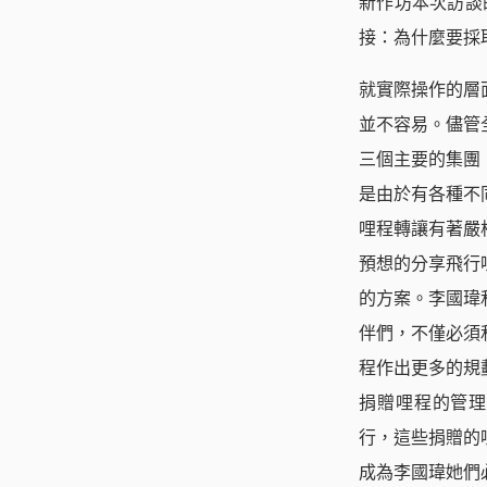
新作坊本次訪談
接：為什麼要採
就實際操作的層
並不容易。儘管
三個主要的集團
是由於有各種不
哩程轉讓有著嚴
預想的分享飛行
的方案。李國瑋
伴們，不僅必須
程作出更多的規
捐贈哩程的管理
行，這些捐贈的
成為李國瑋她們