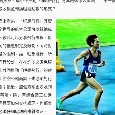
的焦點，集中在推動「哩想飛行」方案的想像及策略上。第一
取收集並轉換哩程點數的形式？
面上看來，「哩想飛行」其實
全世界的航空公司可以歸納成
，彼此可以分享飛行哩程，但
同的優惠規定及限制，同時對
格的限制，讓「哩想飛行」所
哩程設計，存在許多必須克服
和共同推動「哩想飛行」的伙
和航空公司商談，也必須對行
劃；最後，整個方案更涉及到
事項。除非有媒合案正在進
哩程要如何安排處理，也都會
必須仔細處理的複雜課題。