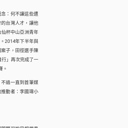
概念：何不讓這些遭
會的台灣人才，讓他
逸仙杯中山亞洲青年
2014年下半年與
個案子，田徑選手陳
飛行」再次完成了一
賽。
。不過一直到首筆媒
的推動者：李國瑋小