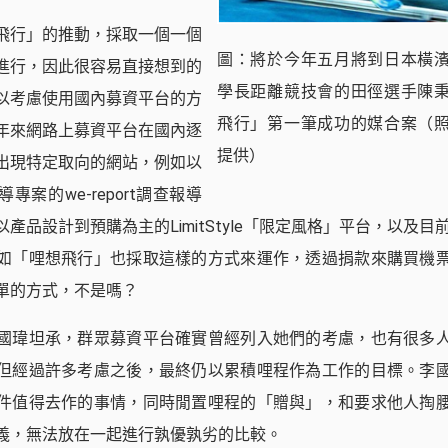
飛行」的推動，採取一個一個
圖：將於今年五月將到日本橫
進行，因此很容易直接想到的
學長距離競技會的田徑選手陳
以考慮使用國內募資平台的方
飛行」第一筆成功的媒合案（
年來網路上募資平台在國內逐
提供）
出現特定取向的網站，例如以
專案的we-report調查報導
產品設計到預購為主的LimitStyle「限定風格」平台，以及目前最
如「哩想飛行」也採取這樣的方式來運作，透過捐款來購買機
單的方式，不是嗎？
國瑋坦承，群眾募資平台確實曾經列入她們的考慮，也有很多
但經過許多考慮之後，最終仍以累積哩程作為工作的目標。李
件值得去作的事情，同時閒置哩程的「贈與」，和要求他人掏
義，無法放在一起進行孰優孰劣的比較。