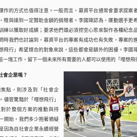
運作的方式也值得注意。一般而言，募資平台通常會要求提案
，贈與達到一定贊助金額的捐贈者。李國瑋認為，運動選手更
訓練以獲取好成績；要求他們還必須挖空心思來製作各種紀念
問時我們也討論到，募資平台的專案有成功也有失敗，專案的
想飛行」希望媒合的對象來說，這些都會是額外的困擾。李國
這一塊工作，留下一個未來所有需要的人都可以使用的「哩想飛
社會企業嗎？
個焦點，則涉及到「社會企
。儘管驚豔於「哩想飛行」
但對於整個方案的推動與持
一開始，我們多少抱著猶疑
是因為自社會企業永續經營