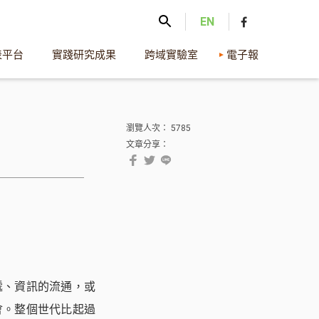
EN
表平台
實踐研究成果
跨域實驗室
電子報
瀏覽人次： 5785
文章分享：
遞、資訊的流通，或
會。整個世代比起過