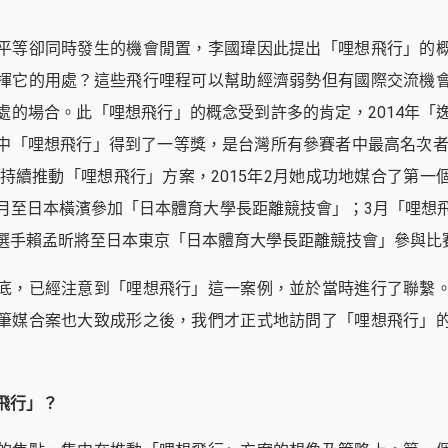
平等卻同時發生的機會閒置，李國瑋因此提出「哩想飛行」的
揮它的用處？這些飛行哩程可以幫助經濟弱勢但有國際交流機
處的場合。此「哩想飛行」的概念受到許多的肯定，2014年「
中「哩想飛行」得到了一等獎，是台灣所有參賽者中最高名次者。
國瑋持續推動「哩想飛行」方案，2015年2月她成功地媒合了第一
月至日本橫濱參加「日本體育大學長距離競技會」；3月「哩想
選手賴孟昕將至日本東京「日本體育大學長距離競技會」參與比
底，已經注意到「哩想飛行」這一案例，並於當時進行了聯繫
筆媒合案也大致成形之後，我們才正式地訪問了「哩想飛行」
飛行」？