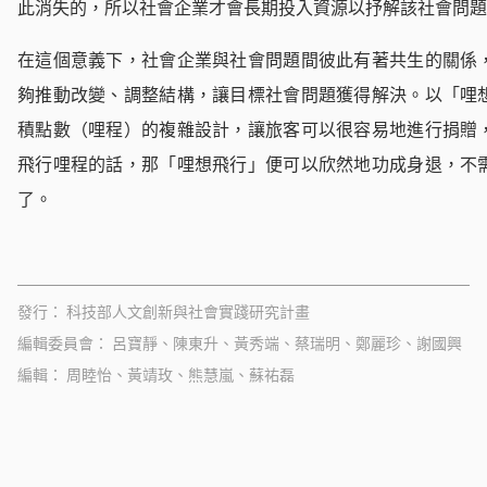
此消失的，所以社會企業才會長期投入資源以抒解該社會問題
在這個意義下，社會企業與社會問題間彼此有著共生的關係
夠推動改變、調整結構，讓目標社會問題獲得解決。以「哩
積點數（哩程）的複雜設計，讓旅客可以很容易地進行捐贈
飛行哩程的話，那「哩想飛行」便可以欣然地功成身退，不
了。
發行
科技部人文創新與社會實踐研究計畫
編輯委員會
呂寶靜、陳東升、黃秀端、蔡瑞明、鄭麗珍、謝國興
編輯
周睦怡、黃靖玫、熊慧嵐、蘇祐磊