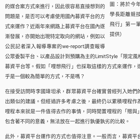
圖：將於今
的媒合案方式來進行，因此很容易直接想到的
學長距離競
問題是，是否可以考慮使用國內募資平台的方
飛行」第一
式來運作？近兩年來網路上募資平台在國內逐
提供）
漸發展，亦開始出現特定取向的網站，例如以
公民記者深入報導專案的we-report調查報導
公眾委製平台、以產品設計到預購為主的LimitStyle「限定風
募資平台等。假如「哩想飛行」也採取這樣的方式來運作，
乎是一個較為簡單的方式，不是嗎？
在接受訪問時李國瑋坦承，群眾募資平台確實曾經列入她們
出類似的建議。但經過許多考慮之後，最終仍以累積哩程作
哩程本來就是一件值得去作的事情，同時閒置哩程的「贈與
包含著不同的意義，無法放在一起進行孰優孰劣的比較。
此外，募資平台運作的方式也值得注意。一般而言，募資平