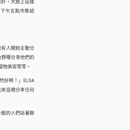
擺好，大致上這樣
，下午五點市集結
地有人開始主動分
象野曝分享他們的
寵物美容等等。
好啊！」ELSA
能來這裡分享任何
一圈的人們站著聊