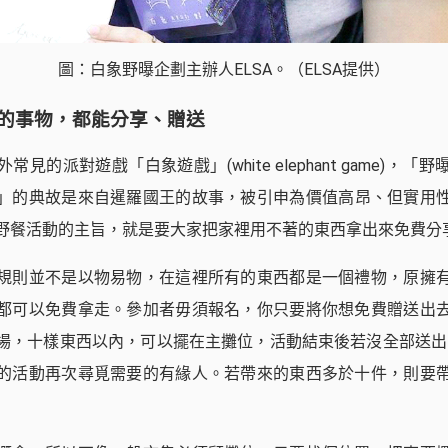
圖：白象野曝企劃主辦人ELSA。（ELSA提供）
的事物，都能分享、贈送
見的派對遊戲「白象遊戲」(white elephant game)，
」的典故是來自暹羅國王的故事，被引申為價值高昂、但實用
野餐活動的主旨，就是要大家把家裡用不著的東西拿出來免費分
規則並不是以物易物，在這裡所有的東西都是一個禮物，原擁
都可以免費拿走。參加者毋須報名，你只要將你想免費贈送出
場，十樣東西以內，可以擺在主攤位，活動結束後若沒全部送出，
的活動再次尋覓需要的有緣人。若帶來的東西多於十件，則要