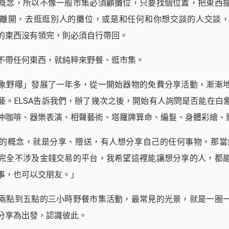
概念，所以不像一般市集必須顧攤位，只要找個位置，把東西
離開，去逛逛別人的攤位，或是和任何和你想交談的人交談
的東西沒有領完，則必須自行帶回。
不帶任何東西，就純粹來野餐、逛市集。
象野曝」發展了一年多，從一開始器物的免費分享活動，漸漸
藝。ELSA告訴我們，辦了幾次之後，開始有人詢問是否能在白
沖咖啡、器樂表演、相聲藝術、塔羅牌算命、編髮、身體彩繪、
的概念，就是分享、贈送，有人想分享自己的任何事物，那當然
完全不涉及金錢交易的平台，我希望這裡能讓想分享的人，都
事，也可以交朋友。」
兩點到五點的三小時野餐市集活動，最常見的光景，就是一圈
分享為出發，認識彼此。