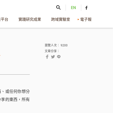
EN
表平台
實踐研究成果
跨域實驗室
電子報
瀏覽人次： 9200
象
文章分享：
西、或任何你想分
分享的東西，所有