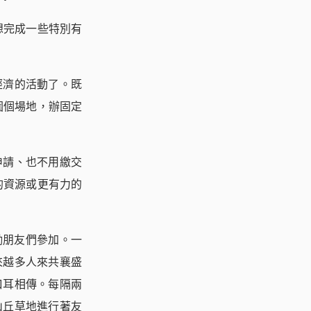
想完成一些特別有
經濟的活動了。既
圍個場地，辦固定
申請、也不用繳交
的資源或更有力的
鼓勵朋友們參加。一
來越多人來共襄盛
口耳相傳。每隔兩
山丘草地進行著友