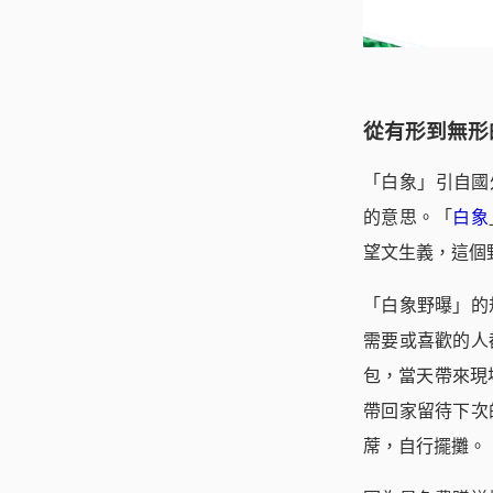
從有形到無形
「白象」引自國外常
的意思。「
白象
望文生義，這個
「白象野曝」的
需要或喜歡的人
包，當天帶來現
帶回家留待下次
蓆，自行擺攤。