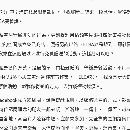
屋筆記」中引進的概念很是認同。「我那時正結束一段感情，覺得
SA笑著說。
領空屋實屬非法的行為，更別提利用佔領空屋來推廣從事禮物
定的空間成立免費商店，便得另謀出路。ELSA於是想到，那就
家來在這個場域，進行免費贈送的活動，這樣總可以吧？
個野餐的方式，是最簡單、門檻最低的。舉辦野餐活動，不用
用花很多心思去處理各種前置作業。」ELSA說，「我沒有更大
辦個活動，盡我做得到的方式，去實踐禮物經濟。」
Facebook成立粉絲團，說明遊戲規則，以網路號召的方式，
幾位認同理念的朋友一起來玩，漸漸地，一傳十、十傳百，越
自各地，甚至有人遠從中壢、宜蘭來參加，完全靠的是網路與
林公園露天音樂台，人們席地而坐，聊天、野餐、逛市集，在