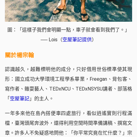
圖：「這樣子我們會明顯一點，車子就會看到我們了。」
── Lois（
空屋筆記提供
）
關於楊宗翰
認識越久，越難標明他的成分，只好借用世俗標準使其現
形：國立成功大學環境工程學系畢業，Freegan、背包客、
寫作者、雜耍藝人、TEDxNCU、TEDxNSYSU講者、部落格
「
空屋筆記
」的主人。
一年多來他在島內搭便車四處旅行，看似逍遙實則行程滿
檔，臺灣頭尾奔波外，還得利用空閒時間準備講稿、撰寫文
章。許多人不免疑惑地問他：「你平常究竟在忙什麼？」宗