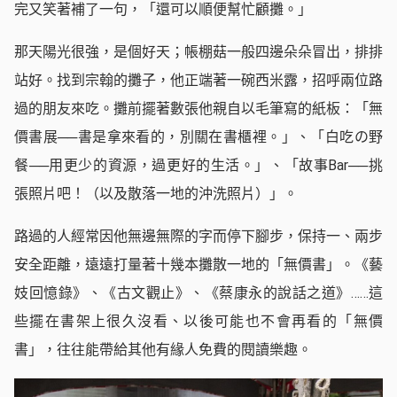
完又笑著補了一句，「還可以順便幫忙顧攤。」
那天陽光很強，是個好天；帳棚菇一般四邊朵朵冒出，排排
站好。找到宗翰的攤子，他正端著一碗西米露，招呼兩位路
過的朋友來吃。攤前擺著數張他親自以毛筆寫的紙板：「無
價書展──書是拿來看的，別關在書櫃裡。」、「白吃の野
餐──用更少的資源，過更好的生活。」、「故事Bar──挑
張照片吧！（以及散落一地的沖洗照片）」。
路過的人經常因他無邊無際的字而停下腳步，保持一、兩步
安全距離，遠遠打量著十幾本攤散一地的「無價書」。《藝
妓回憶錄》、《古文觀止》、《蔡康永的說話之道》……這
些擺在書架上很久沒看、以後可能也不會再看的「無價
書」，往往能帶給其他有緣人免費的閱讀樂趣。