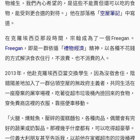
物維生，我們內心希望的，是這些不能賣但還可以吃的食
物，能受到更合適的對待。」他在部落格「
空屋筆記
」中寫
道。
在克羅埃西亞那段時間，宗翰成為了一個Freegan。
Freegan
，即是一群依循「
禮物經濟
」精神，以各種不花錢
的方式解決食衣住行，不浪費、也不消費的人。
2013年，他赴克羅埃西亞當交換學生，因為沒宿舍住，陰
錯陽差地加入了一群佔領空屋的無政府主義者，共同生活在
一座廢棄的屠宰場裡，吃著從超市垃圾桶內撿回來的食物，
穿免費商店裡的衣服，靠搭便車移動。
「火腿、燻鮭魚，壓碎的蛋糕麵包，各種肉品，偶爾會有完
好的蔬果或奶製品。那裡幾乎什麼都有，可以吃得超豪華。
一位義大利朋友甚至告訴我，以前他在家鄉超市的垃圾桶裡