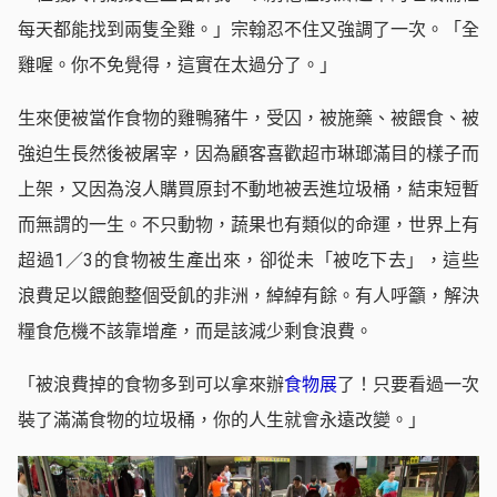
每天都能找到兩隻全雞。」宗翰忍不住又強調了一次。「全
雞喔。你不免覺得，這實在太過分了。」
生來便被當作食物的雞鴨豬牛，受囚，被施藥、被餵食、被
強迫生長然後被屠宰，因為顧客喜歡超市琳瑯滿目的樣子而
上架，又因為沒人購買原封不動地被丟進垃圾桶，結束短暫
而無謂的一生。不只動物，蔬果也有類似的命運，世界上有
超過1／3的食物被生產出來，卻從未「被吃下去」，這些
浪費足以餵飽整個受飢的非洲，綽綽有餘。有人呼籲，解決
糧食危機不該靠增產，而是該減少剩食浪費。
「被浪費掉的食物多到可以拿來辦
食物展
了！只要看過一次
裝了滿滿食物的垃圾桶，你的人生就會永遠改變。」