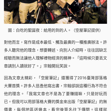
圖：白吃的聖誕夜：給用的到的人。（空屋筆記提供）
對他而言，寫作是成本最低、觸及最廣的一種推廣辦法。許
多人聽完他的理念，想要轉述、向別人介紹時，往往因缺乏
經驗而無法讓他人理解禮物經濟的精神。「這時候只要丟文
章請別人讀就好了。」宗翰開玩笑說。
因為文章太精彩，「空屋筆記」還獲得了2016臺灣部落格
大賽首獎。許多人慫恿他寫出書，宗翰卻說這種行為不符合
他的理念。「我寫文章也不是為了要賺錢嘛，只是好玩而
已。但我可以用部落格大賽的獎金來出版「空屋筆記」的無
價書，每個地區送幾本，看完後簽名往下傳閱。這樣就