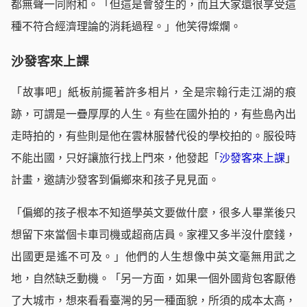
都無聲一同附和。「但這是會發生的，而且大家還很享受這
種不符合經濟理論的消耗過程。」他笑得燦爛。
沙發客來上課
「故事吧」紙板前擺著許多相片，全是宗翰行走江湖的痕
跡，可謂是一疊厚厚的人生。有些在國外拍的，有些島內出
走時拍的，有些則是他在雲林服替代役的學校拍的。服役時
不能出國，只好讓旅行找上門來，他發起「
沙發客來上課
」
計畫，邀請沙發客到偏鄉來和孩子見見面。
「偏鄉的孩子根本不知道學英文要做什麼，很多人畢業後只
想留下來當個卡車司機或超商店員。家裡又多半沒什麼錢，
出國更是遙不可及。」他們的人生想像中英文毫無用武之
地，自然缺乏動機。「另一方面，如果一個外國背包客厭倦
了大城市，想來看看臺灣的另一種面貌，所須的成本太高，