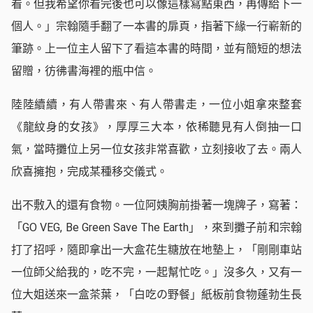
看。但我希望你看完後也可以像這樣寫點東西，再傳給下一
個人。」宗翰隨手翻了一本書的扉頁，指著下緣一行嶄新的
筆跡。上一位主人留下了看這本書的時間，並有簡短的想法
留贈，彷彿書海裡的瓶中信。
陸陸續續，有人帶書來、有人帶書走，一位小姐拿來整套
《龍紋身的女孩》，厚厚三大本，依稀聽見有人倒抽一口
氣，當時攤位上另一位女孩非常喜歡，立刻接收了去。兩人
欣喜擁抱，完成某種移交儀式。
出不敷入的還有食物。一位阿姨胸前掛著一塊牌子，寫著：
「GO VEG, Be Green Save The Earth」，來到攤子前和宗翰
打了招呼，隨即拿出一大盒花生糖放在地墊上，「剛剛車站
一位師父給我的，吃不完，一起幫忙吃。」沒多久，又有一
位大姐送來一盒茶葉，「白吃の野餐」紙板前食物蓬勃生長