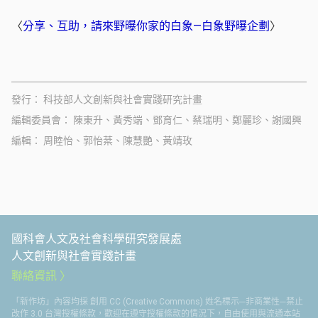
〈
分享、互助，請來野曝你家的白象—白象野曝企劃
〉
發行
科技部人文創新與社會實踐研究計畫
編輯委員會
陳東升、黃秀端、鄧育仁、蔡瑞明、鄭麗珍、謝國興
編輯
周睦怡、郭怡棻、陳慧艷、黃靖玫
國科會人文及社會科學研究發展處
人文創新與社會實踐計畫
聯絡資訊
「新作坊」內容均採 創用 CC (Creative Commons) 姓名標示─非商業性─禁止
改作 3.0 台灣授權條款，歡迎在遵守授權條款的情況下，自由使用與流通本站