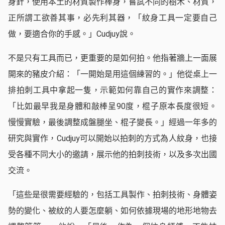
身針，使用本土的材質製作棒身，嘗試不同的樹木、材質，
正所謂工欲善其事，必先利其器，「紋身工具一定要自己
做，要適合你的手感。」Cudjuy說。
不是只有工具而已，更重要的是如何拍。他指著牆上一面展
開來的豬皮介紹：「一開始是用這個練習的。」他從桌上一
排拍刺工具中拿起一隻，示範如何靠自己的實作來調整：
「比如最早我是身體和敲棒呈90度，棍子原本長度很短。
慢慢實驗，最後調整成盤腿坐、棍子變長。」經過一年多的
研究與實作，Cudjuy可以開始以拍刺的方式為人紋身，也接
受各種不同大小的邀請，展示他的拍刺技術，以及多次出國
交流。
「這些是很需要經驗的，包括工具製作、拍刺技術、身體姿
勢的變化、被紋的人要怎麼躺、如何依據現場的地形地物去