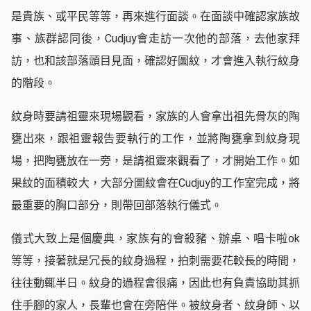
是貴族、或平民等等，再來進行面談。在面談中確認家族故
事、族群認同後，Cudjuy會走訪一次他的部落，去他家拜
訪，也和該部落頭目見面，確認好圖紋，才會進入執行紋身
的階段。
紋身時要請祖靈來現場觀看，家族的人會拿出祖先骨灰的陶
甕出來，跟祖靈報告要執行的工作，並將陶甕拿到紋身現
場，把陶甕放在一旁，是請祖靈來觀看了，才開始工作。如
果紋的面積較大，大部分圖紋會在Cudjuy的工作室完成，將
最重要的胸口部分，則帶回部落執行儀式。
儀式大致上是個慶典，家族有的會殺豬、辦桌、唱卡啦ok
等等，接著就是冗長的紋身過程，拍刺需要花較長的時間，
往往動輒半日。紋身的過程會很痛，因此也有負責協助其抓
住手腳的家人，長輩也會在旁陪伴。被紋身者、紋身師、以