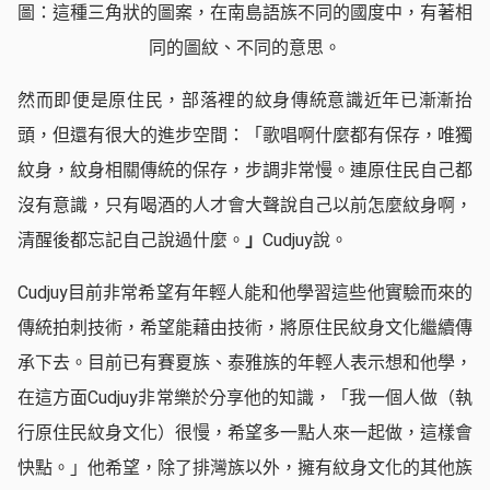
圖：這種三角狀的圖案，在南島語族不同的國度中，有著相
同的圖紋、不同的意思。
然而即便是原住民，部落裡的紋身傳統意識近年已漸漸抬
頭，但還有很大的進步空間：「歌唱啊什麼都有保存，唯獨
紋身，紋身相關傳統的保存，步調非常慢。連原住民自己都
沒有意識，只有喝酒的人才會大聲說自己以前怎麼紋身啊，
清醒後都忘記自己說過什麼。
」
Cudjuy說。
Cudjuy目前非常希望有年輕人能和他學習這些他實驗而來的
傳統拍刺技術，希望能藉由技術，將原住民紋身文化繼續傳
承下去。目前已有賽夏族、泰雅族的年輕人表示想和他學，
在這方面Cudjuy非常樂於分享他的知識，「我一個人做（執
行原住民紋身文化）很慢，希望多一點人來一起做，這樣會
快點。」他希望，除了排灣族以外，擁有紋身文化的其他族