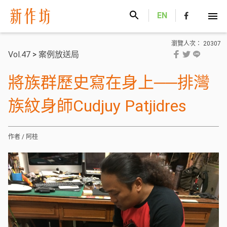
新作坊
EN
瀏覽人次： 20307
Vol.47
>
案例放送局
將族群歷史寫在身上──排灣
族紋身師Cudjuy Patjidres
作者 / 阿桂