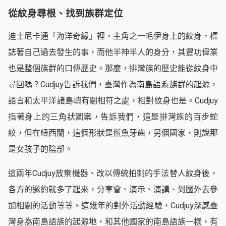
從紋身尋根、找到族群定位
迪士尼卡通「海洋奇緣」裡，主角之一毛伊身上的紋身，標
誌著自己過去發生的事，而他半神半人的身分，其豐功偉業
也是整個族群的口傳歷史。那麼，排灣族的歷史能從紋身中
尋回嗎？Cudjuy告訴我們，臺灣作為南島語系族群的起源，
語言和太平洋諸島嶼有關相符之處，相對紋身也是。Cudjuy
指著身上的三角狀圖案，告訴我們，這是排灣族的百步蛇
紋，但在紐西蘭，這個形狀是鯊魚牙齒，另個國家，則說那
是女孩子的陰部。
這兩年Cudjuy放棄機器、改以傳統拍刺的手法替人紋身後，
各方的邀約就多了起來，分享會、演示、演講、到國外去參
加相關的活動等等。這幾年的對外活動經驗，Cudjuy深感臺
灣身為南島語族的起源地，和其他國家的南島語族一樣，有