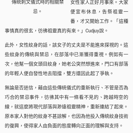
傳統刺文儀式時的相關禁
女性家人正好月事來。大家
忌。
便宣布休息，告祭祖靈一
番，才又開始工作。「這種
事情真的很玄，彷彿祖靈真的有來。」Cudjuy說。
此外，女性紋身的話，該女子的丈夫是不能進來探視的。這
些紋身的傳統與禁忌，在部落中已漸獲得重視。例如有一
次，他幫一個女頭目紋身，她老公突然想進來，門口有部落
的年輕人便自發性地去阻擋，雙方還因此起了爭執。
無論是否迷信，藉由這些傳統儀式的重新執行、不管是否為
巧合的禁忌事件，彷彿其中有一條看不見的、跨越時空的
線，就這麼將現代部落與渺遠祖靈精神，重新連結了起來。
原本家人對他的紋身不甚諒解，也因為他投入傳統紋身技術
的復興，使得家人由負面的態度轉向正面的理解與支持。