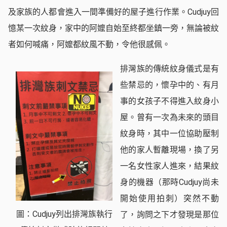
及家族的人都會進入一間準備好的屋子進行作業。Cudjuy回
憶某一次紋身，家中的阿嬤自始至終都坐鎮一旁，無論被紋
者如何喊痛，阿嬤都紋風不動，令他很感佩。
排灣族的傳統紋身儀式是有
些禁忌的，懷孕中的、有月
事的女孩子不得進入紋身小
屋。曾有一次為未來的頭目
紋身時，其中一位協助壓制
他的家人暫離現場，換了另
一名女性家人進來，結果紋
身的機器（那時Cudjuy尚未
開始使用拍刺）突然不動
圖：Cudjuy列出排灣族執行
了，詢問之下才發現是那位