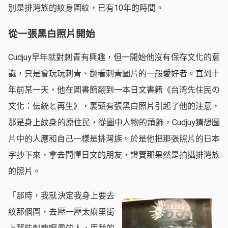
別是排灣族的紋身圖紋，已有10年的時間。
從一張黑白照片開始
Cudjuy早年就對刺青有興趣，但一開始他沒有保存文化的意
識，只是會玩玩刺青、翻看刺青圖片的一般愛好者。直到十
年前某一天，他在圖書館翻到一本日文書籍《台湾先住民の
文化：伝統と再生》，裏頭有張黑白照片引起了他的注意，
那是身上紋身的原住民，從圖中人物的頭飾，Cudjuy猜想圖
片中的人應和自己一樣是排灣族。於是他把那張照片的日本
字抄下來，拿去問懂日文的朋友，證實那果然是拍攝排灣族
的照片。
「那時，我就決定我身上要去
紋那個圖，去壓一壓太麻里街