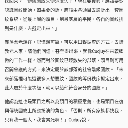
找回來。「傳統圖紋失傳這麼久了，現在要復興，應該要從
認識圖紋開始，如果要的話，應該由各頭目去設計出一套圖
紋系統，從最上層的頭目，到最底層的平民，各自的圖紋排
列是什麼，去擬定出來。」
部落耆老還在，記憶還可靠，可以用田野調查的方式，去請
教老人家，請他們回憶，甚至畫出來，就像Cudjuy在來義鄉
做的工作一樣。然而對於圖紋已經散失的部落，頭目則可用
召開會議的方式，來決定屬於該部落的社會階級圖紋。「未
來部落裡可能還很多人想要紋，圖紋的等份秩序擬定出來，
此人屬於什麼等級，就可以給他符合身分的圖紋。」
他認為這也是頭目之所以為頭目的積極意義，也是頭目在復
興傳統圖紋上所應扮演的角色。「否則，所有家族都找我，
只有我一個人，我會累死啊！」Cudjuy說。