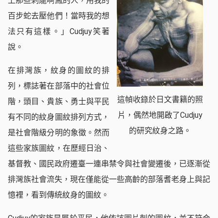
上那些刺龍啊鳳的人，用我的
百步蛇去壓他們！當時我的想
法只有這樣。」Cudjuy笑著
說。
在排灣族，紋身的圖紋的排
列，標誌著在部落中的社會位
這幀收錄於日文書籍的照
階，頭目、貴族、勇士與平民
片，偶然地開啟了Cudjuy
有不同的紋身圖紋排列方式，
的研究紋身之路。
是社會階級分明的象徵。然而
這些家族圖紋，在歷經日治、
基督教、國民政府遷臺一連串禁令與社會變遷後，已逐漸從
排灣族社會流失，現在僅能從一些高齡的部落耆老身上與記
憶裡，看到傳統紋身的圖紋。