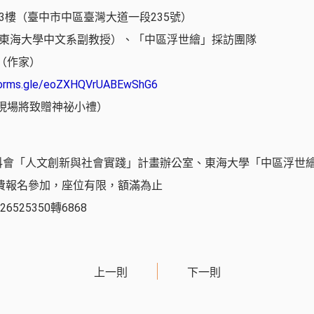
3樓（臺中市中區臺灣大道一段235號）
（東海大學中文系副教授）、「中區浮世繪」採訪團隊
（作家）
/forms.gle/eoZXHQVrUABEwShG6
現場將致贈神祕小禮）
科會「人文創新與社會實踐」計畫辦公室、東海大學「中區浮世
免費報名參加，座位有限，額滿為止
6525350轉6868
上一則
下一則