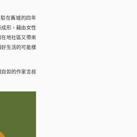
常駐在舊城的四年
漸成形，藉由女性
和在地社區又帶來
福好生活的可能樣
調自如的作家言叔