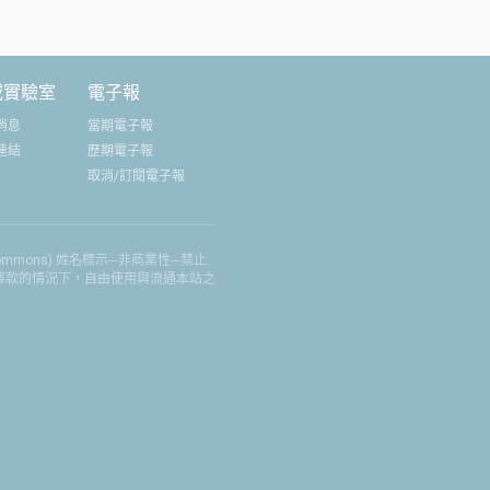
域實驗室
電子報
消息
當期電子報
連結
歷期電子報
取消/訂閱電子報
 Commons) 姓名標示─非商業性─禁止
權條款的情況下，自由使用與流通本站之