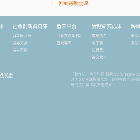
回到最新消息
隊
社會創新資料庫
發表平台
實踐研究成果
跨
資料庫介紹
《新實踐集刊》
成果簡介
最新
搜尋文獻
歷史專區
電子書
友站
搜尋案例
影音集
論文索引
「新作坊」內容均採 創用 CC (Creative
發展處
改作 3.0 台灣授權條款，歡迎在遵守授
研究資訊與深度調查成果。