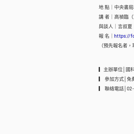
地 點｜中央書局
講 者｜高禎臨
與談人｜言叔夏
報 名｜
https:/
（預先報名者，
▎主辦單位│國
▎ 參加方式│
▎ 聯絡電話│02-2