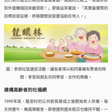
他們到外面去打拼回來重建家園，我說的比較土，就是好好
到外面賺錢回來繳貸款！」廖振益笑著說，「其實最實際的
目標就是這樣，終極關懷就是要協助在地人。」
圖：參與社區健促活動，讓長者得以和同輩擁有聚會的時
間，享受與朋友共同學習、合作的樂趣。
建構高齡者的社福網
1999年底，龍安村的公共廚房建成之後開始老人供餐，每
天供應午、晚兩頓餐食，即使遇到週末假日也維持不輟，一