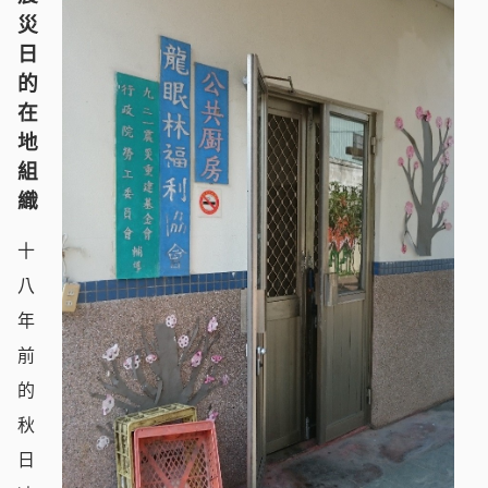
災
日
的
在
地
組
織
十
八
年
前
的
秋
日