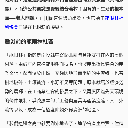
食），而這公共意識是緊緊結合著村子固有的、生活的根本
面
──
老人問題。
」
[1]
從這個議題出發，也帶動了
龍眼林福
利協會
日後在此耕耘的機緣。
震災前的龍眼林社區
「龍眼林」指的是南投縣中寮鄉北部包含龍安村在內的七個
村落，由於庄內密植龍眼樹而得名，也發產出獨具特色的產
業文化。然而位於山區、交通因地形而阻絕的中寮鄉，也有
耕地破碎、土壤貧瘠、水源不足等問題；原本就居於經濟劣
勢的農鄉，在工商業社會的發展之下，又再度因為先天環境
的條件限制，導致原本的手工藝與農業等產業沒落、人口外
流等現象，成為一個極度仰賴外界資源的地區。
「我們這邊念高中就要到外地去了，連帶會產生車資、住宿