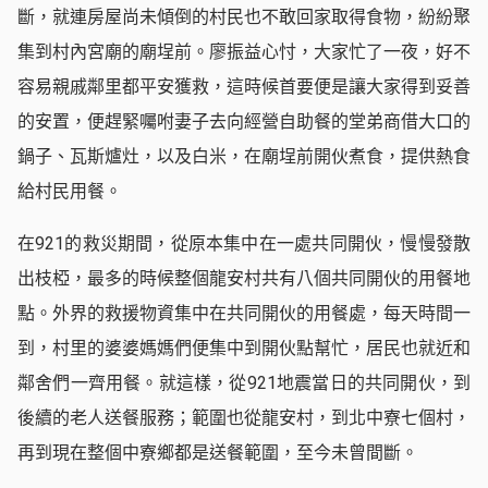
斷，就連房屋尚未傾倒的村民也不敢回家取得食物，紛紛聚
集到村內宮廟的廟埕前。廖振益心忖，大家忙了一夜，好不
容易親戚鄰里都平安獲救，這時候首要便是讓大家得到妥善
的安置，便趕緊囑咐妻子去向經營自助餐的堂弟商借大口的
鍋子、瓦斯爐灶，以及白米，在廟埕前開伙煮食，提供熱食
給村民用餐。
在921的救災期間，從原本集中在一處共同開伙，慢慢發散
出枝椏，最多的時候整個龍安村共有八個共同開伙的用餐地
點。外界的救援物資集中在共同開伙的用餐處，每天時間一
到，村里的婆婆媽媽們便集中到開伙點幫忙，居民也就近和
鄰舍們一齊用餐。就這樣，從921地震當日的共同開伙，到
後續的老人送餐服務；範圍也從龍安村，到北中寮七個村，
再到現在整個中寮鄉都是送餐範圍，至今未曾間斷。