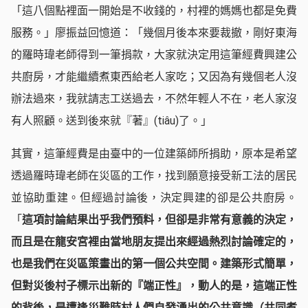
「這八個點裡面一開始是不收錢的，村裡的媽媽也都是免費
服務。」廖振益回憶道：「幾個月後本來要裁撤，剛好東海
的羅時瑋老師得到一筆捐款，大家就決定用這筆經費興建公
共廚房，才能繼續煮東西給老人家吃；又因為有幾個老人沒
辦法過來，我就請志工送過去，不然年輕人不在，老人家沒
有人照顧。送到後來就『著』(tiâu)了。」
其實，這筆經費是由臺中的一位建築師所捐助，原本是希望
透過羅時瑋老師在災區的工作，找到願意接受新工法的居民
並協助重建。但經過討論後，決定興建的卻是公共廚房。
「
這項討論結果出乎我們預料，但卻是非常有意義的決定，
而且是在龍安宮裡由當地朋友提出來經過熱烈討論確定的，
也是我們在災區策畫出的第一個公共空間。建築形式簡單，
但對災後村子標示出新的
『
端正性
』
，動人的是，這端正性
的背後，是遭逢災難時村人們自發湧出的公共意識（共同煮