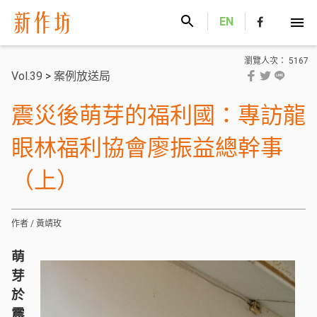
新作坊
EN
瀏覽人次： 5167
Vol.39
>
案例放送局
震災後萌芽的福利國：專訪龍
眼林福利協會廖振益總幹事
（上）
作者 / 黃靖玫
萌
芽
於
震