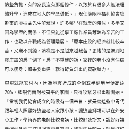
這些負擔，有的家長沒有那個條件，以致於有很多人無法繼
續升學，造成在地人的學歷偏低。」現任龍眼林福利協會總
幹事的廖振益先生解釋說，許多鄰里在就業的時候，多半又
因為學歷的關係，不但只能從事工廠作業員等較為辛苦的工
作，也難以升職成為管理階層。「原本庄跤的經濟就比較辛
苦，又賺不到錢，這樣是不是越來越艱苦？更糟的是遇到地
震庄跤的房子倒了。房子不重建的話，家裡的老小沒有住處
可以棲身；如果要重建，就得背負沉重的貸款壓力。」
單單就龍安村內，因為地震造成的全倒或半倒房屋便高達
78%，鄉親們面對被夷平的家園，只得咬緊牙根重新開始。
「當初我們協會成立的時候有一個宗旨，就是替這些中青代
跟年輕人照顧好這些老人家跟小孩。讓這些鄉親可以在外安
心工作。學術界的老師比較會講，比較好聽斯文，說好好讓