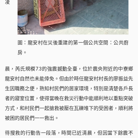
凌
圖：龍安村在災後重建的第一個公共空間：公共廚
房。
晨，芮氏規模7.3的強震撼動全臺，位於震央附近的中寮鄉
龍安村自然也未能倖免。但由於時任龍安村村長的廖振益先
生因職務之便，熟知村民們的居家環境，特別是清楚各戶長
者的寢室位置，使得當晚在救災行動中能順利地以重點突破
方式，和村民們一起搶救被壓在瓦礫堆下的受困者，順利將
被困的居民們一一救出。
待搜救的行動告一段落，時間已近清晨，但因當下餘震不