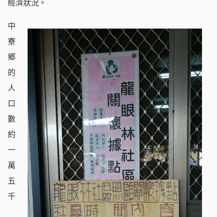
經濟狀況。
中
寮
鄉
的
人
口
數
約
一
萬
五
千