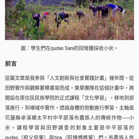
圖：學生們在qudas Sani的田彎腰採收小米。
前言
這篇文章是我參與「人文創新與社會實踐計畫」幾年間，從
田野實作與觀察累積書寫而成。東華團隊在這個計畫中，將
開設在原住民民族學院的正式課程「文化學習」，移地到部
落進行，到場域中實作，透過身體的勞動進行學習，主軸是
花蓮縣卓溪鄉太平村中平部落布農族人的傳統作物──小
米。課程學習與田野調查的對象主要是中平部落的
qudas（祖父母輩）與tina（阿姨媽媽輩）們。布農族人依