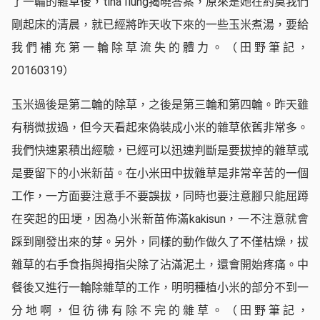
了一輪的雜草後，tina Ilung揭曉答案，原來是她在約莫我們
剛起床的清晨，就已經將昨天收下來的一些玉米煮湯，要給
我們補充第一輪除草流失的體力。（田野筆記，
20160319）
玉米過後是第二輪的除草，之後是第三輪和第四輪。昨天雖
有稍微拔過，但今天看起來偽裝成小米的雜草依舊非常多。
我們快速累積出經驗，已經可以迅速判斷是要拔掉的雜草或
是要留下的小米新苗。在小米田中拔雜草是非常辛苦的一個
工作，一方面要注意手不要誤拔，同時也要注意腳只能屈蹲
在突起的田埂，因為小米新苗佈滿kakisun，一不注意就會
踩到剛發出來的芽。另外，同樣的動作做久了不僅枯燥，拔
雜草的右手食指與拇指尖除了沾滿泥土，還會開始疼痛。中
餐後又進行一輪除雜草的工作，明明種植小米的部分不到一
分地啊，但彷彿有除不完的雜草。（田野筆記，