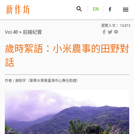
新作坊
EN
瀏覽人次： 10473
Vol.48
>
前線紀實
歲時絮語：小米農事的田野對
話
作者 / 謝柏宇（東華大學東臺灣中心專任助理）