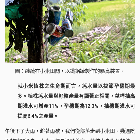
圖：纏繞在小米田間，以鐵鋁罐製作的驅鳥裝置。
就小米植株之生育期而言，耗水量以拔節孕穗期最
多。植株耗水量與籽粒產量有顯著正相關，莖桿抽高
期灌水可增產11%，孕穗期為12.3%，抽穗期灌水可
提高6.4%之產量。
午後下了大雨，趁著雨歇，我們從部落走到小米田。幾週陰