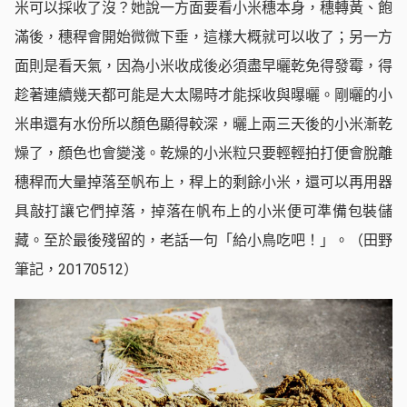
米可以採收了沒？她說一方面要看小米穗本身，穗轉黃、飽
滿後，穗稈會開始微微下垂，這樣大概就可以收了；另一方
面則是看天氣，因為小米收成後必須盡早曬乾免得發霉，得
趁著連續幾天都可能是大太陽時才能採收與曝曬。剛曬的小
米串還有水份所以顏色顯得較深，曬上兩三天後的小米漸乾
燥了，顏色也會變淺。乾燥的小米粒只要輕輕拍打便會脫離
穗稈而大量掉落至帆布上，稈上的剩餘小米，還可以再用器
具敲打讓它們掉落，掉落在帆布上的小米便可準備包裝儲
藏。至於最後殘留的，老話一句「給小鳥吃吧！」。（田野
筆記，20170512）