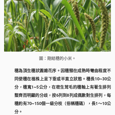
圖：剛結穗的小米。
穗為頂生穗狀圓錐花序。因穗頸在成熟時彎曲程度不
同使穗在植株上呈下垂或半直立狀態。穗長10~30公
分，穗寬1~5公分，在密生茸毛的穗軸上有著生排列
整齊而明顯的分歧，按6列到8列成偶數對生排列，每
穗約有70~150個一級分枝（俗稱穗碼），長1～10公
分。