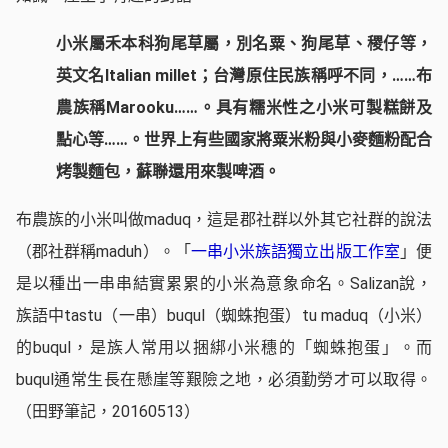
小米屬禾本科狗尾草屬，別名粟、狗尾草、稷仔等，
英文名Italian millet；台灣原住民族稱呼不同，……布
農族稱Marooku……。具有糯米性之小米可製糕餅及
點心等……
。世界上有些國家將粟米粉與小麥麵粉配合
烤製麵包，蘇聯還用來製啤酒。
布農族的小米叫做maduq，這是郡社群以外其它社群的說法
（郡社群稱maduh）。「
一串小米族語獨立出版工作室
」便
是以種出一串串結實累累的小米為意象命名。Salizan說，
族語中tastu（一串）buqul（蜘蛛抱蛋）tu maduq（小米）
的buqul，是族人常用以捆綁小米穗的「蜘蛛抱蛋」。而
buqul通常生長在懸崖等艱險之地，必須勤勞才可以取得。
（田野筆記，20160513）