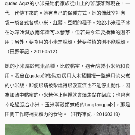
qudas Aquz的小米是她們家族從山上的舊部落到現在，一
代一代傳下來的。她有自己的保種方式，她的儲藏室裡有一
袋一袋各式各樣小米、紅藜、豆類的種子。她說小米種子冰
在冰箱冷藏放兩年還可以發芽，但若是今年要播種的則不
用；另外，要食用的小米需脫殼，若要種植的則不能脫殼。
（田野筆記，20160512）
她的小米屬於糯米品種，比較黏密，適合釀製小米酒和食
用。我曾在qudas的後院廚房用大木鏟翻攪一整鍋用柴火煮
的小米飯，即便眼睛被柴燻得眼淚直流也不能停止動作，因
為加熱中黏密的小米若停止翻攪就會燒焦黏在鍋底；也曾有
幸吃過混合小米、玉米等穀類煮成的tangtangpui
[3]
，那是
田間工作時補充體力的食物。（田野筆記，20160318）