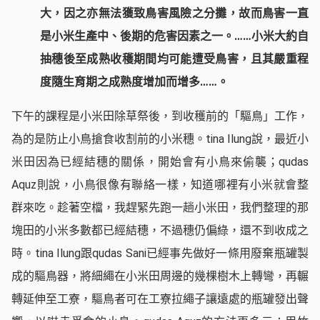
大，因之亦無法獲致鳥害風險之分攤，故而鳥害一直
是小米生產中、後期的危害因素之一。……小米大約自
抽穗後至成熟收穫期間均可能遭受鳥害，且其嚴重程
度隨生育期之成熟度增加而增多……
。
下午的課程是小米田除草祭後，到收穫前的「驅鳥」工作，
為的是防止小鳥搶食收割前的小米穗。tina Ilung說，最近小
米田因為已經結穗的關係，開始會有小鳥來偷襲；qudas
Aquz則說，小鳥很像有聯絡一樣，知道哪裡有小米就會整
群來吃。趁著空檔，我趕緊先跑一趟小米田，我們整理的那
塊田的小米多數都已經結穗，不過穗仍偏綠，還不到收成之
時。tina Ilung跟qudas Sani已經事先做好一條用廢棄瓶罐製
成的驅鳥器，將細繩在小米田周邊的幾棵樹木上轉彎，再輾
轉延伸至工寮，驅鳥者可在工寮拉繩子讓遠處的瓶罐發出聲