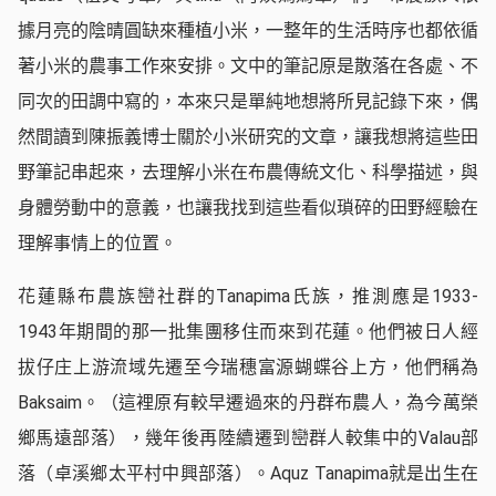
據月亮的陰晴圓缺來種植小米，一整年的生活時序也都依循
著小米的農事工作來安排。文中的筆記原是散落在各處、不
同次的田調中寫的，本來只是單純地想將所見記錄下來，偶
然間讀到陳振義博士關於小米研究的文章，讓我想將這些田
野筆記串起來，去理解小米在布農傳統文化、科學描述，與
身體勞動中的意義，也讓我找到這些看似瑣碎的田野經驗在
理解事情上的位置。
花蓮縣布農族巒社群的Tanapima氏族，推測應是1933-
1943年期間的那一批集團移住而來到花蓮。他們被日人經
拔仔庄上游流域先遷至今瑞穗富源蝴蝶谷上方，他們稱為
Baksaim。（這裡原有較早遷過來的丹群布農人，為今萬榮
鄉馬遠部落），幾年後再陸續遷到巒群人較集中的Valau部
落（卓溪鄉太平村中興部落）。Aquz Tanapima就是出生在