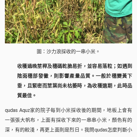
圖：沙力浪採收的一串小米。
收穫過晚莖稈及穗碼乾脆易折，並容易落粒；如遇到
陰雨穗部發黴，則影響產量品質。一般於穗變黃下
垂，且緊密而莖葉尚未枯萎時，為收穫適期，此時品
質最佳。
qudas Aquz家的院子每到小米採收後的期間，地板上會有
一張張大帆布，上面有採收下來的一串串小米，顏色有的
深，有的較淺，再更上面則是烈日。我問qudas怎麼判斷小