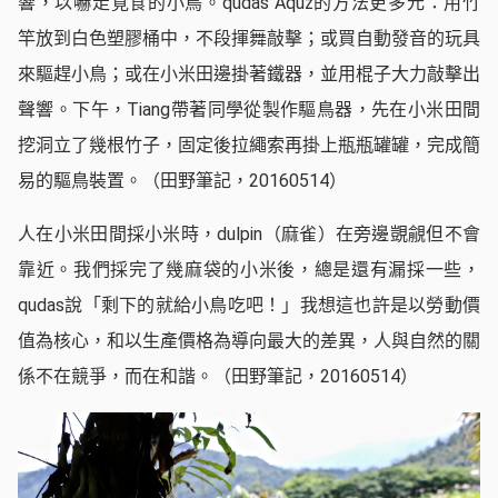
響，以嚇走覓食的小鳥。qudas Aquz的方法更多元：用竹
竿放到白色塑膠桶中，不段揮舞敲擊；或買自動發音的玩具
來驅趕小鳥；或在小米田邊掛著鐵器，並用棍子大力敲擊出
聲響。下午，Tiang帶著同學從製作驅鳥器，先在小米田間
挖洞立了幾根竹子，固定後拉繩索再掛上瓶瓶罐罐，完成簡
易的驅鳥裝置。（田野筆記，20160514）
人在小米田間採小米時，dulpin（麻雀）在旁邊覬覦但不會
靠近。我們採完了幾麻袋的小米後，總是還有漏採一些，
qudas說「剩下的就給小鳥吃吧！」我想這也許是以勞動價
值為核心，和以生產價格為導向最大的差異，人與自然的關
係不在競爭，而在和諧。（田野筆記，20160514）