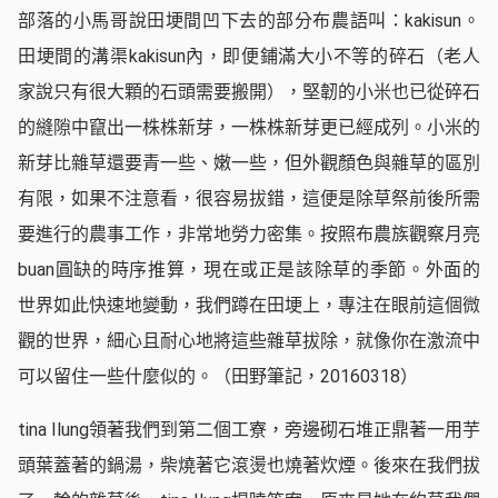
部落的小馬哥說田埂間凹下去的部分布農語叫：kakisun。
田埂間的溝渠kakisun內，即便鋪滿大小不等的碎石（老人
家說只有很大顆的石頭需要搬開），堅韌的小米也已從碎石
的縫隙中竄出一株株新芽，一株株新芽更已經成列。小米的
新芽比雜草還要青一些、嫩一些，但外觀顏色與雜草的區別
有限，如果不注意看，很容易拔錯，這便是除草祭前後所需
要進行的農事工作，非常地勞力密集。按照布農族觀察月亮
buan圓缺的時序推算，現在或正是該除草的季節。外面的
世界如此快速地變動，我們蹲在田埂上，專注在眼前這個微
觀的世界，細心且耐心地將這些雜草拔除，就像你在激流中
可以留住一些什麼似的。（田野筆記，20160318）
tina Ilung領著我們到第二個工寮，旁邊砌石堆正鼎著一用芋
頭葉蓋著的鍋湯，柴燒著它滾燙也燒著炊煙。後來在我們拔