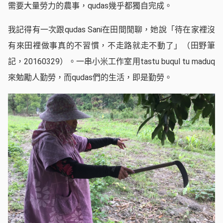
需要大量勞力的農事，qudas幾乎都獨自完成。
我記得有一次跟qudas Sani在田間閒聊，她說「待在家裡沒
有來田裡做事真的不習慣，不走路就走不動了」（田野筆
記，20160329）。一串小米工作室用tastu buqul tu maduq
來勉勵人勤勞，而qudas們的生活，即是勤勞。