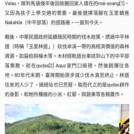
Valau，嫁到馬遠幾年後因故搬回家人還在的mai-asang
[1]
，
又因為孩子上學交通的需要，最後選擇落腳在玉里鎮進
Nakahila（中平部落）的道路邊，一直到今天。
戰後，中華民國政府延續殖民時期的伐木政策，透過中平林
道（時稱「玉里林道」）砍伐卓溪一帶的高經濟價值的森林
資源，如扁柏與檜木等。木材經軌道台車送到山下的中平部
落集散，就在qudas
[2]
Aquz家門口過磅，然後銷運往各
地。80年代末期，臺灣開始逐步減少伐木直至終止，林道
往來的人少了、過磅站也已荒廢，取而代之的是qudas耕作
的身影，和她所種植的小米、紅藜、與蔬果等各類農作。