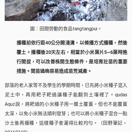
圖：田間勞動的食品tangtangpui。
播種前依行距40公分開淺溝，以條播方式播種，然後
覆土。播種後20天左右，相當於小米葉片5~6葉時進
行間拔，可以改善株間生態條件，是培育壯苗的重要
措施。間苗過晚容易造成苗荒減產。
部落的老人家等不及學生的學期時間，已先將小米種子混入
泥土中，再用耙子耙過讓種子能翻到土壤裡了。qudas
Aquz說，將耙過的小米種子用一層土覆蓋，但也不能覆蓋
太深，以免小米無法順利發芽；也可以將小米種子混合一點
沙土後再播種，這樣種子會灑得比較均勻。（田野筆記，