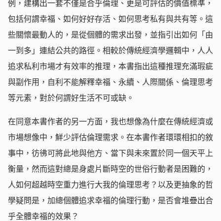
例，建構出一套不僅是合乎倫理、更是可評估的價值標準，
包括何謂幸福、如何好好存活、如何思考私有與共有等。這
些關懷最動人的，是從個體的需求出發，並指引出如何「由
一到多」連結公共的路徑。相較於傳統經濟學邏輯中，人人
追求私利市場才有效率的推理，本書指出這種推理充滿瑕疵
與副作用，自利不能解釋幸福、永續、人際關係、倫理思考
等元素，對於何謂好生活不可或缺。
在同意本書作者的另一方面，我也想像為什麼在傳統經濟或
市場想像中，鮮少評估倫理需求。在本書作者環環相扣的敘
事中，彷彿可將此地與他方、當下與未來置於同一個天平上
衡量，然而這對總是身處片斷時空的世俗行動者是困難的，
人如何超越時空重力進行大我的倫理思考？以及更抽象的哲
學疑問是，加總個體追求幸福的倫理行動，是否會堆疊出合
乎全體幸福的效果？