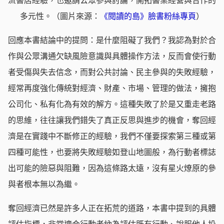
流書店經驗，也邀請公眾參與討論，開拓書業經營與合作的
多元性。（圖片來源：
《閱讀的島》臉書粉絲專頁
）
回應本書結論中的提問：是什麼阻礙了我們？我認為對於合
作與公眾溝通欠缺風險意識與具體操作方法，反而會使行動
者受傷與失去信念，而對公共討論、民主參與的失敗經驗，
經常再度強化傳統對經濟、財產、市場、管理的做法，擁抱
公司化、私有化為有效的解方。這種失敗了於是又重走老路
的思維，往往讓我們錯失了真正反思與進步的機會，奪回經
濟是在實踐中不斷修正的經驗，我們不僅要探索第三種或第
四種可能性，也要將失敗經驗如登山地圖般，為行動者標誌
出可能的險惡與阻難，因為這條路太遠，沒有星火燎原的參
與者根本無以為繼。
奪回經濟已然是許多人正在拓荒的道路，本書中提到的具體