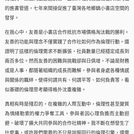
的進書管道，七年來間接促進了臺灣各地鄉鎮小書店空間的
發芽。
在我心中，友善是小書店合作抵抗市場價格淘汰戰的勝利。
友善的功能與理念不僅實踐了合作社如何作為倫理行動，還
證明了這樣的倫理需求不斷擴張，社員數量已經穩定成長到
兩百多位。然而友善的困難與挑戰卻與日俱增，不論是財務
或是人事，都隨著組織的成長而難解，參與者身處各種情感
與關係的羈絆，使得何謂共有、何謂平等、如何負責等，看
似基礎的倫理思考顯得格外沈重複雜。
真相有時是殘忍的，在複雜的人際互動中，倫理性甚至變質
為情緒勒索的權力爭奪工具，參與者因心理負擔而主動迴
避，破壞了擴大共同參與的合作社精神。我不斷在想發生了
什麼事，或許我們需要的不只是說服同行的倫理引擎，還需