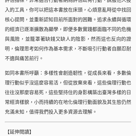
評估指標，非常適合行動者納為評估既有行動、說服他人投
入的工具，你可以把這本書放在床頭，心煩意亂時從中找回
核心提問，並重新認知目前所面對的困難。追求永續與循環
的經濟已逐漸擴散為顯學，即便多數實踐都面臨不同的危機
與風險，並籠罩著缺錢又缺人的陰影，然而這也反向的證
明，倫理思考如何作為基本需求，不斷吸引行動者自願忍耐
不適與痛苦前行。
如同本書所呼籲：多樣性會創造韌性，從成長來看，多數倫
理行動似乎沒這麼容易活，但從放棄來看，這些倫理行動也
往往沒那麼容易死，這些堅持住的身影構築出臺灣多樣的日
常經濟樣貌，小而持續的在地化倫理行動面貌及其生態仍然
充滿未知，值得我們投入更多資源去理解。
【延伸閱讀】