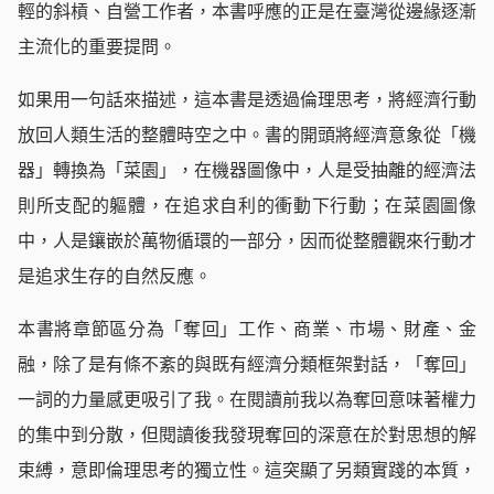
輕的斜槓、自營工作者，本書呼應的正是在臺灣從邊緣逐漸
主流化的重要提問。
如果用一句話來描述，這本書是透過倫理思考，將經濟行動
放回人類生活的整體時空之中。書的開頭將經濟意象從「機
器」轉換為「菜園」，在機器圖像中，人是受抽離的經濟法
則所支配的軀體，在追求自利的衝動下行動；在菜園圖像
中，人是鑲嵌於萬物循環的一部分，因而從整體觀來行動才
是追求生存的自然反應。
本書將章節區分為「奪回」工作、商業、市場、財產、金
融，除了是有條不紊的與既有經濟分類框架對話，「奪回」
一詞的力量感更吸引了我。在閱讀前我以為奪回意味著權力
的集中到分散，但閱讀後我發現奪回的深意在於對思想的解
束縛，意即倫理思考的獨立性。這突顯了另類實踐的本質，