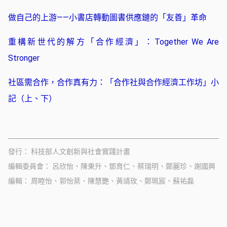
做自己的上游——小書店轉動圖書供應鏈的「友善」革命
重構新世代的解方「合作經濟」：Together We Are
Stronger
社區需合作，合作真有力：「合作社與合作經濟工作坊」小
記（上、下）
發行
科技部人文創新與社會實踐計畫
編輯委員會
呂欣怡、陳東升、鄧育仁、蔡瑞明、鄭麗珍、謝國興
編輯
周睦怡、郭怡棻、陳慧艷、黃靖玫、鄭珮宸、蘇祐磊