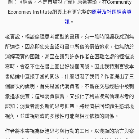
圖：《經濟，不是市場說了算》原著書影。在Community
Economies Institute網頁上有更完整的
原著及社區經濟資
訊
。
老實說，暢談倫理思考類型的書籍，有一段時間讓我感到無
所適從，因為即使完全認可書中所寫的價值追求，也無助於
消解現實的困難，甚至在讀到許多作者在困難之處的輕描淡
寫時，會忍不住在書上圈出好幾個問號。因此我特別喜歡本
書結論中直接了當的問法：什麼阻礙了我們？作者提出了三
個層次的說明，首先是當代消費者，不斷在交易經驗中被刺
激追求便宜；這種消費慣習，又強化了利益凌駕倫理思考的
認知；消費者需要新的思考框架，將經濟拼回整體生態環境
視角，並重視經濟的多樣性可能與相互依賴的關係。
作者將本書視為促進思考與行動的工具，以淺顯的語言與案