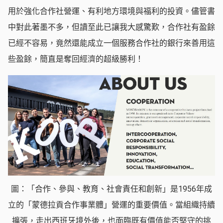
用於強化合作社營運、有利地方環境與福利的投資。儘管書
中對此著墨不多，但讀至此已讓我大感驚歎，合作社有盈餘
已經不容易，竟然還能成立一個服務合作社的銀行來善用這
些盈餘，簡直是奪回經濟的超級勝利！
圖：「合作、參與、教育、社會責任和創新」是1956年成
立的「蒙德拉貢合作事業體」營運的重要價值。當組織持續
擴張，走出西班牙境外後，也面臨既有價值能否堅守的挑