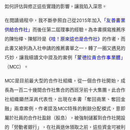
如何評估與修正這些實踐的影響，讓我陷入深思。
在閱讀過程中，我不斷參照自己從2015年加入
「友善書業
供給合作社」
而後任第二屆理事的經驗。為本書撰寫推薦序
的陳怡樺、陳郁玲是
《哇！原來這也是合作社》
的作者，而
此書又被列為入社申請的推薦書單之一，轉了一圈又遇見的
巧妙，讓我細讀文中提及的案例
「蒙德拉貢合作事業體」
（MCC）。
MCC是目前最大型的合作社組織，從一個合作社開始，成
長為一百二十幾間合作社集合的西班牙前十大集團。此合作
社組織顯然深具代表性，出現在本書「奪回商業、奪回金
融」兩章案例，作者提及MCC特殊的剩餘分配模式，意即
屬於社員的合作社盈餘（股息），被強制儲蓄到合作社開設
的「勞動者銀行」，在社員退休領取之前，這些資金可被利