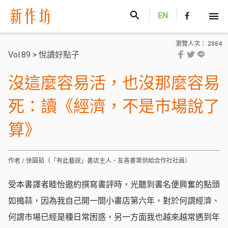
新作坊
EN
瀏覽人次： 2884
Vol.89
>
悅讀好點子
沒這麼容易活，也沒那麼容易
死：讀《經濟，不是市場說了
算》
作者 / 徐圓茹（「有此藝說」書店主人、友善書業供給合作社社員）
受本書譯者睦怡邀約撰寫書評時，光聽到書名便興奮的點頭
如搗蒜，因為我自己開一間小書店第六年，對於何謂經濟、
何謂市場已經是種日常困惑，另一方面我也越來越常遇到年