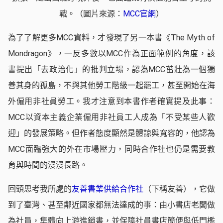
戰。（圖片來源：
MCC官網
）
為了了解更多MCC資料，才發現了另一本書《The Myth of
Mondragon》，一反多數以MCC作為正面範例的角度，該
書提出「去政治化」的批判立場，認為MCC茁壯為一個獨
善其身的孤島，不與其他勞工階級一起罷工，甚至開始在海
外僱用非社員勞工。我才注意到本書作者確實提及此事：
MCC以資本主義企業僱用非社員工人成為「不受某些人歡
迎」的發展策略。但作者態度顯然是體諒與寬容的，他認為
MCC面臨強大的外在市場壓力，同時合作社也仍是需要教
育與時間的漫漫長路。
回頭思考我所處的
友善書業供給合作社
（下稱友善），它做
到了臺灣、甚至鄰近國家都無法達成的事：由小書店老闆做
為社員，集體向上游進銷書，並保障社員書店簡便與低門檻