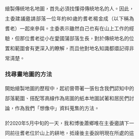
繪製傳統地名地圖，首先必須找懂得傳統地名的人。因此，
主委建議邀請部落一位年約80歲的耆老楊金成（以下稱為
耆老）一起來參與。主委表示雖然自己也有在山上工作的經
驗，但那位耆老從小在愛國蒲部落生長，對於傳統地名的位
置和範圍會有更深入的瞭解，而且他對地名知識都還記得非
常清楚。
找尋畫地圖的方法
開始繪製地圖的歷程中，起初曾帶著一張包含我們認知中的
部落範圍、搭配等高線作為底圖的紙本地圖試著和居民們討
論，作為我們「想像中」資料蒐集的方法。
於2020年5月中旬的一天，我和博後蕭鄉唯在主委邀請下一
同前往耆老位於山上的耕地，抵達後主委說明現在所處的這