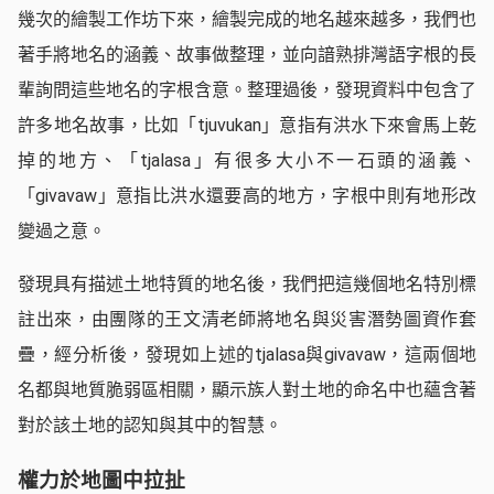
幾次的繪製工作坊下來，繪製完成的地名越來越多，我們也
著手將地名的涵義、故事做整理，並向諳熟排灣語字根的長
輩詢問這些地名的字根含意。整理過後，發現資料中包含了
許多地名故事，比如「tjuvukan」意指有洪水下來會馬上乾
掉的地方、「tjalasa」有很多大小不一石頭的涵義、
「givavaw」意指比洪水還要高的地方，字根中則有地形改
變過之意。
發現具有描述土地特質的地名後，我們把這幾個地名特別標
註出來，由團隊的王文清老師將地名與災害潛勢圖資作套
疊，經分析後，發現如上述的tjalasa與givavaw，這兩個地
名都與地質脆弱區相關，顯示族人對土地的命名中也蘊含著
對於該土地的認知與其中的智慧。
權力於地圖中拉扯