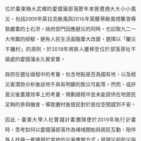
位於臺東縣大武鄉的愛國蒲部落歷年來曾遭遇大大小小風
災，包括2009年莫拉克颱風與2016年莫蘭蒂颱風侵襲皆導
致嚴重的土石流。政府部門因應避災的同時，也記取九二一
大地震的經驗，避免人民生活面臨重大改變，選擇以「離災
不離村」的原則，於2018年將族人遷移至位於部落原址不
遠處的愛國蒲永久屋安置。
政府在選址過程中的考量，包含地點是否為國有地，以及經
災害潛勢分析後該地不具有明顯的致災可能等。然而，或許
是災後重建效率上的考量，規劃過程中並未能提供在地居民
足夠的參與機會，導致遷村後居民對於居住空間感到不安。
因此，臺東大學人社實踐計畫團隊便於2019年執行計畫
時，思考如何以愛國蒲部落作為場域開始與居民互動，陪伴
族人找尋一套適用於當地的災害應變方式，發現災前防災與