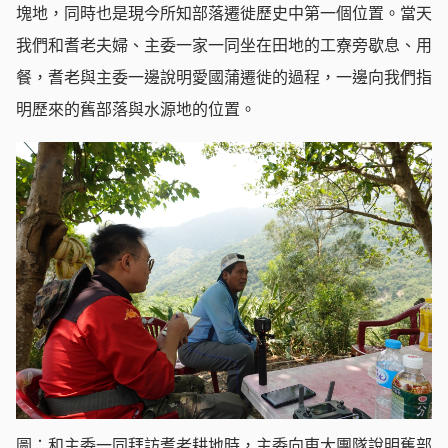
塊地，同時也是現今所知部落遷徙歷史中第一個位置。當天
我們和耆老夫婦、主委一家一同坐在田地的工寮旁歇息、用
餐，耆老與主委一邊說明愛國蒲遷徙的過程，一邊向我們指
明歷來的舊部落與水源地的位置。
圖：和主委一同拜訪耆老耕地時，主委向東大團隊說明舊部