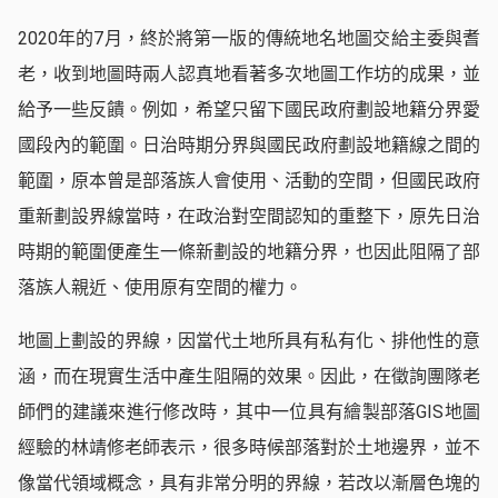
2020年的7月，終於將第一版的傳統地名地圖交給主委與耆
老，收到地圖時兩人認真地看著多次地圖工作坊的成果，並
給予一些反饋。例如，希望只留下國民政府劃設地籍分界愛
國段內的範圍。日治時期分界與國民政府劃設地籍線之間的
範圍，原本曾是部落族人會使用、活動的空間，但國民政府
重新劃設界線當時，在政治對空間認知的重整下，原先日治
時期的範圍便產生一條新劃設的地籍分界，也因此阻隔了部
落族人親近、使用原有空間的權力。
地圖上劃設的界線，因當代土地所具有私有化、排他性的意
涵，而在現實生活中產生阻隔的效果。因此，在徵詢團隊老
師們的建議來進行修改時，其中一位具有繪製部落GIS地圖
經驗的林靖修老師表示，很多時候部落對於土地邊界，並不
像當代領域概念，具有非常分明的界線，若改以漸層色塊的