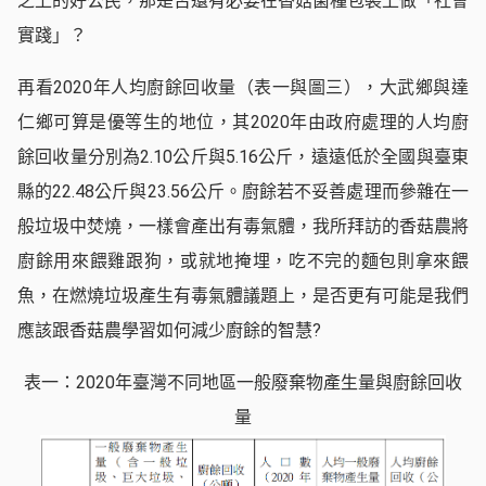
之上的好公民，那是否還有必要在香菇菌種包裝上做「社會
實踐」？
再看2020年人均廚餘回收量（表一與圖三），大武鄉與達
仁鄉可算是優等生的地位，其2020年由政府處理的人均廚
餘回收量分別為2.10公斤與5.16公斤，遠遠低於全國與臺東
縣的22.48公斤與23.56公斤。廚餘若不妥善處理而參雜在一
般垃圾中焚燒，一樣會產出有毒氣體，我所拜訪的香菇農將
廚餘用來餵雞跟狗，或就地掩埋，吃不完的麵包則拿來餵
魚，在燃燒垃圾產生有毒氣體議題上，是否更有可能是我們
應該跟香菇農學習如何減少廚餘的智慧?
表一：2020年臺灣不同地區一般廢棄物產生量與廚餘回收
量