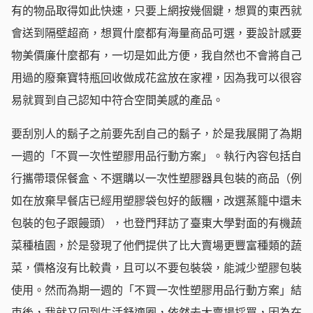
有的物品取得如此快速，只要上網按幾個鍵，想買的東西就
會送到隔壁超商，想買什麼都有海量商品可選，要設計感要
物美價廉什麼都有，一切是如此方便，我自然也不會將自己
用過的廢棄寶特瓶回收做成花盆放在家裡，因為我可以很容
易就買到自己認知中符合空間美感的產品。
要刮別人的鬍子之前要先刮自己的鬍子，於是我展開了為期
一週的「不買一次性塑膠用品行動方案」。執行內容包括自
行攜帶環保餐盒、不選購以一次性塑膠器具包裝的商品（例
如在放棄早餐店已經用塑膠袋包好的飯糰，改選蒸籠中還未
包裝的包子跟饅頭），也登門拜訪了臺東大學對面的有機蔬
菜種植園，於是發現了他們提供了比大賣場更豐富種類的蔬
菜，價格沒有比較貴，且可以不要包裝袋，能減少塑膠包裝
使用。然而為期一週的「不買一次性塑膠用品行動方案」結
束後，我就又回到生活舒適圈，依然去大賣場採買，因為在