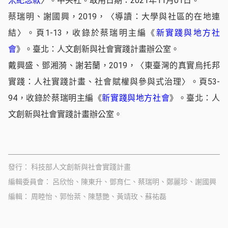
米紀念款
〉。中央社。取用日期：2021年11月01日。
蔡瑞明、謝國興，2019，〈導讀：大學與社區的在地連
結〉。頁1-13，收錄於蔡瑞明主編《
新實踐與地方社
會
》。臺北：人文創新與社會實踐計畫辦公室。
戴興盛、鄧湘漪、謝若蘭，2019，〈東臺灣的真實烏托邦
實踐：人社實踐計畫、社會賦權與參與式治理〉。頁53-
94，收錄於蔡瑞明主編《
新實踐與地方社會
》。臺北：人
文創新與社會實踐計畫辦公室。
發行
科技部人文創新與社會實踐計畫
編輯委員會
呂欣怡、陳東升、鄧育仁、蔡瑞明、鄭麗珍、謝國興
編輯
周睦怡、郭怡棻、陳慧艷、黃靖玫、蘇祐磊