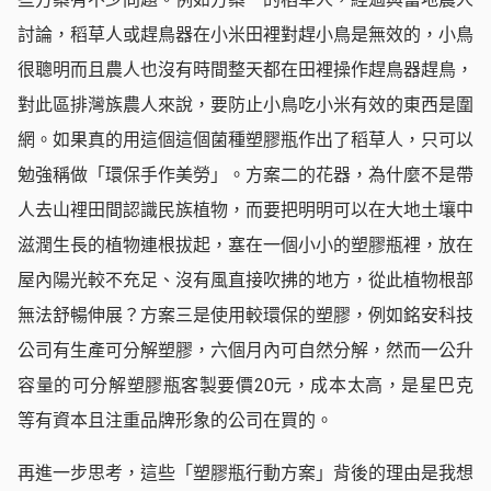
討論，稻草人或趕鳥器在小米田裡對趕小鳥是無效的，小鳥
很聰明而且農人也沒有時間整天都在田裡操作趕鳥器趕鳥，
對此區排灣族農人來說，要防止小鳥吃小米有效的東西是圍
網。如果真的用這個這個菌種塑膠瓶作出了稻草人，只可以
勉強稱做「環保手作美勞」。方案二的花器，為什麼不是帶
人去山裡田間認識民族植物，而要把明明可以在大地土壤中
滋潤生長的植物連根拔起，塞在一個小小的塑膠瓶裡，放在
屋內陽光較不充足、沒有風直接吹拂的地方，從此植物根部
無法舒暢伸展？方案三是使用較環保的塑膠，例如銘安科技
公司有生產可分解塑膠，六個月內可自然分解，然而一公升
容量的可分解塑膠瓶客製要價20元，成本太高，是星巴克
等有資本且注重品牌形象的公司在買的。
再進一步思考，這些「塑膠瓶行動方案」背後的理由是我想