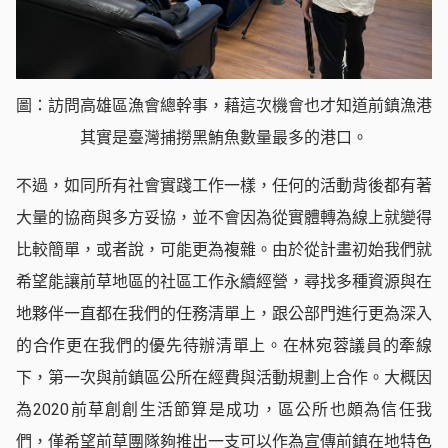
圖：訪問高雄區漁會總幹事，藉這次機會也才知道前鎮漁港
其實是臺灣捕撈黑鮪魚數量最多的港口。
不過，如同所有社會實踐工作一樣，任何的活動背後都有著
大量的協商與多方妥協，並不會因為從實體轉為線上就變得
比較簡單，或者說，可能更為複雜。由於從計畫初始我們就
希望能讓前草地區的社區工作永續經營，尋找多種資源與在
地夥伴一直都在我們的任務清單上，跟公部門進行更為深入
的合作更在我們的優先待辦清單上。在林宛蓉議員的牽線
下，第一次與前鎮區公所在經費與活動規劃上合作。大概因
為2020前草創創生活節算是成功，區公所也頗為信任我
們，僅希望前草團隊夠推出一支可以作為宣傳前鎮在地特色