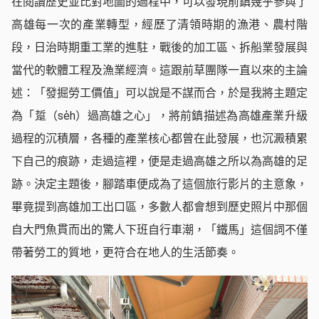
在閱讀歷史並比對地圖的過程中，可以發現前鎮幾乎參與了
高雄每一次的產業轉型，經歷了清領時期的漁港、農村階
段，日治時期重工業的進駐，戰後的加工區、拆船業發展與
當代的軟體工程及漁業經濟。這跟前草團隊一直以來的主論
述：「發掘勞工價值」可以說是不謀而合，於是我將主題定
為「踅（se̍h）過高雄之心」，將前鎮描述為高雄產業升級
過程的沉積層，各種的產業核心都曾在此發展，也沉澱積累
下自己的痕跡，走過這裡，便是走過高雄之所以為高雄的足
跡。決定主題後，腳踏車便成為了這個旅行影片的主意象，
畢竟提到高雄加工出口區，多數人都會想到歷史照片中那個
自大門魚貫而出的驚人下班自行車潮，「鐵馬」這個詞不僅
帶著勞工的質地，更符合在地人的生活節奏。