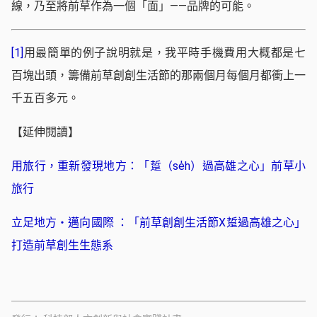
線，乃至將前草作為一個「面」——品牌的可能。
[1]
用最簡單的例子說明就是，我平時手機費用大概都是七
百塊出頭，籌備前草創創生活節的那兩個月每個月都衝上一
千五百多元。
【延伸閱讀】
用旅行，重新發現地方：「踅（se̍h）過高雄之心」前草小
旅行
立足地方・邁向國際 ：「前草創創生活節X踅過高雄之心」
打造前草創生生態系