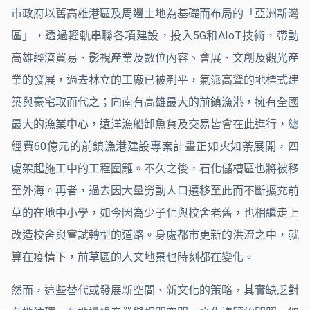
市政府以舊高雄港區及周邊土地為基礎而布局的「亞洲新灣
區」，透過輕軌串聯各項建設，投入5G和AIoT技術，帶動
高雄經濟貿易、影視產業及數位內容、會展、文創及觀光產
業的發展，過去林立的工廠已被剷平，氣派高聳的地標式建
築與豪宅取而代之；向南有高雄最大的前鎮漁港，擁有全國
最大的漁業中心，遠洋漁船卸魚貨及交易皆會在此進行，總
經費60億元的前鎮漁港建設專案計畫正如火如荼展開，四
處架起施工中的工程圍籬。不久之後，石化儲槽區也將被移
至外海。再者，過去因大量勞動人口遷移至此而不斷擴充前
草的在地中小學，如今因為少子化與校舍老舊，也相繼走上
改造校舍與嘗試轉型的道路。身處都市更新的洪流之中，就
算在疫情下，前草區的人文地景也時刻都在變化。
然而，這些替代或發展新空間、新文化的策略，其實缺乏對