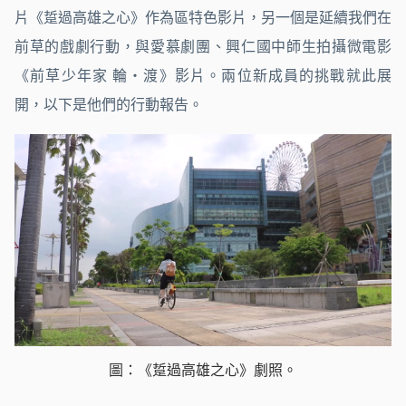
片《踅過高雄之心》作為區特色影片，另一個是延續我們在
前草的戲劇行動，與愛慕劇團、興仁國中師生拍攝微電影
《前草少年家 輪・渡》影片。兩位新成員的挑戰就此展
開，以下是他們的行動報告。
圖：《踅過高雄之心》劇照。