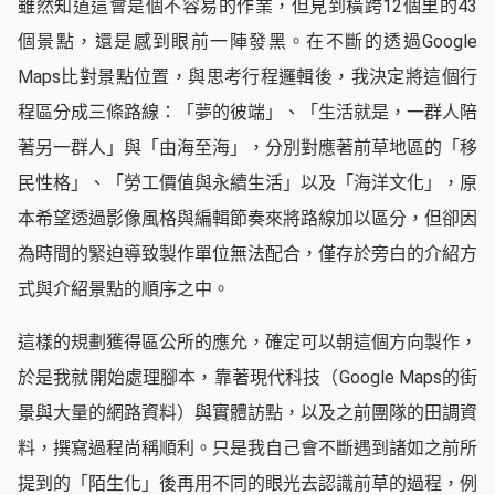
雖然知道這會是個不容易的作業，但見到橫跨12個里的43
個景點，還是感到眼前一陣發黑。在不斷的透過Google
Maps比對景點位置，與思考行程邏輯後，我決定將這個行
程區分成三條路線：「夢的彼端」、「生活就是，一群人陪
著另一群人」與「由海至海」，分別對應著前草地區的「移
民性格」、「勞工價值與永續生活」以及「海洋文化」，原
本希望透過影像風格與編輯節奏來將路線加以區分，但卻因
為時間的緊迫導致製作單位無法配合，僅存於旁白的介紹方
式與介紹景點的順序之中。
這樣的規劃獲得區公所的應允，確定可以朝這個方向製作，
於是我就開始處理腳本，靠著現代科技（Google Maps的街
景與大量的網路資料）與實體訪點，以及之前團隊的田調資
料，撰寫過程尚稱順利。只是我自己會不斷遇到諸如之前所
提到的「陌生化」後再用不同的眼光去認識前草的過程，例