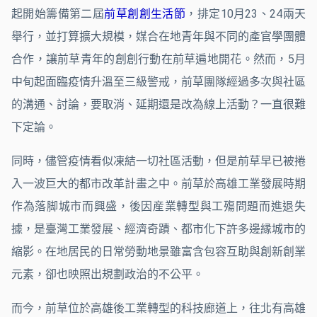
起開始籌備第二屆
前草創創生活節
，排定10月23、24兩天
舉行，並打算擴大規模，媒合在地青年與不同的產官學團體
合作，讓前草青年的創創行動在前草遍地開花。然而，5月
中旬起面臨疫情升溫至三級警戒，前草團隊經過多次與社區
的溝通、討論，要取消、延期還是改為線上活動？一直很難
下定論。
同時，儘管疫情看似凍結一切社區活動，但是前草早已被捲
入一波巨大的都市改革計畫之中。前草於高雄工業發展時期
作為落脚城市而興盛，後因産業轉型與工殤問題而進退失
據，是臺灣工業發展、經濟奇蹟、都市化下許多邊縁城市的
縮影。在地居民的日常勞動地景雖富含包容互助與創新創業
元素，卻也映照出規劃政治的不公平。
而今，前草位於高雄後工業轉型的科技廊道上，往北有高雄