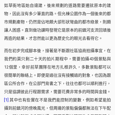
如草衙地區始自違建，後來規劃的道路需要遷就原本的建
物，因此沒有多少筆直的路。但允棟公園作為一個後來的都
市規劃產物，仍然是佔地頗大卻形狀彎曲的都市綠景，則頗
讓人困惑。直到做功課時發現它是原本的前鎮河支流回填後
再造的結果，才忽然能以更為歷史化的眼光去看待它。
而在初步完成腳本後，接著是不斷跟社區協商拍攝事宜，在
我們約莫只剩二十天的拍片期程中，需要拍攝43個景點與
12個里，幸好前草團隊在地方扎根許久，多數景點都可以
很簡單的聯絡上。即便是過往沒有接觸過的對象，也因為跟
區公所合作，在公部門背書之下，往往也都可以順利進行，
只是協調彼此行程跟需求，需要花費非常多的時間與金錢。
[1]
其中也有些實在不是我們能控制的變數，例如希望能拍
攝到前鎮河的傍晚風光，但周邊的景點偏偏都無法在下午配