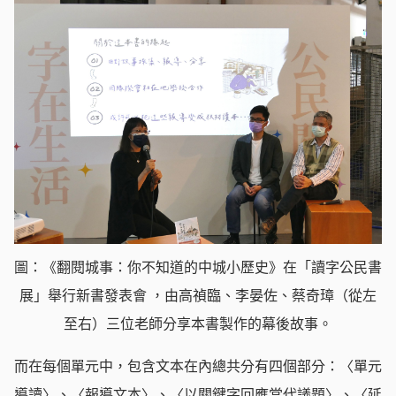
圖：《翻閱城事：你不知道的中城小歷史》在「讀字公民書
展」舉行新書發表會 ​，由高禎臨、李晏佐​、蔡奇璋（從左
至右）三位老師分享本書製作的幕後故事。
而在每個單元中，包含文本在內總共分有四個部分：〈單元
導讀〉、〈報導文本〉、〈以關鍵字回應當代議題〉、〈延