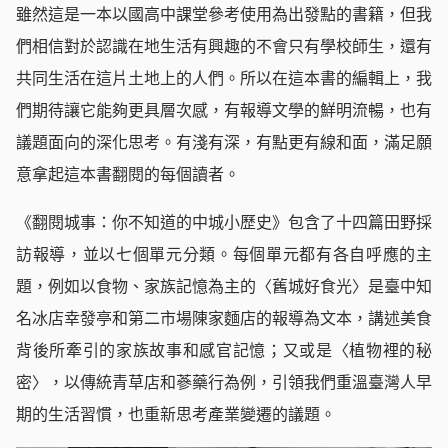
雖然這是一本以國高中課堂參考使用為出發點的書籍，但我
們相信對於認識在地生活有興趣的不會只有學校師生，還有
共同生活在這片土地上的人們。所以在這本書的編輯上，我
們期待讓它能夠更具層次感，有報導文學的鮮明流暢，也有
議題面向的深化思考。有淺有深，有點更有線和面，滿足願
意拿起這本書翻閱的每個讀者。
《翻閱城事：你不知道的中城小歷史》包含了十四篇田野採
訪報導，並以七個單元分類。每個單元都有各自呼應的主
題，例如以食物、家族記憶為主的〈舊城好食光〉是臺中知
名冰店幸發亭和第二市場陳家麵店的報導為文本，講述美食
背後所牽引的家族故事和感官記憶；又或是〈植物裡的秘
密〉，以傳統青草店和蔘藥行為例，引領我們重溫臺灣人早
期的生活習慣，也重新思考產業變遷的議題。