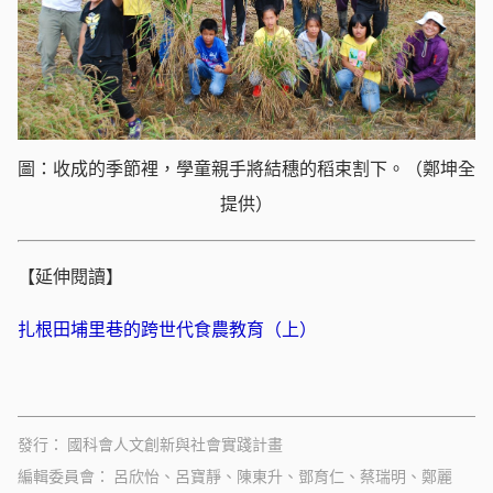
圖：收成的季節裡，學童親手將結穗的稻束割下。（鄭坤全
提供）
【延伸閱讀】
扎根田埔里巷的跨世代食農教育（上）
發行
國科會人文創新與社會實踐計畫
編輯委員會
呂欣怡、呂寶靜、陳東升、鄧育仁、蔡瑞明、鄭麗