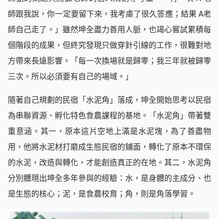
師跟我說，你一定要留下來，我考慮了很久答應；結果 A老
師自己走了。」雖然坤全盡力善用人脈，也竭心嘗試累積每
個階段的成果，但終究發現只做穿針引線的工作，很難對地
方帶來長遠影響。「每一次換場就是歸零；我三年就被歸零
三次。所以必須要有自己的場域。」
隨著自己規劃的民宿「水泥角」落成，坤全開始思考以民宿
為串聯資源、孵化特色食農課程的基地。「水泥角」帶著雙
重意涵。其一，原本這片空地上滿是水泥塊，為了善盡物
用，他將水泥材打磨成生態民宿的鋪面，轉化了原本不環保
的水泥，改造與轉化，才能創造真正的在地。其二，水泥角
分別體現出坤全多年參與的經驗：水，是身體的主成分、也
是生態的核心；泥，是食農校育；角，則是角落學習。