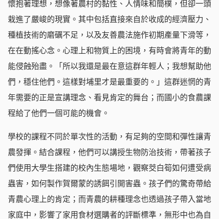
懷抱著理想，想像著農村的黏性、人情味和簡樸，但卻一頭
栽進了嚴峻的現實。其中包括直接來自於收成的經濟壓力、
種植技術的磨礪不足，以及友善農法施作初期產量下滑等，
在在動搖心念。心理上和物質上的困境，有時會將青年的動
能侵蝕殆盡。「所以我還是最在意這群年輕人；我想幫助他
們，穩住他們。這樣對埔里才是最重要的。」這群迷惘的青
年需要的正是宣講理念、看見肯定的舞台；而國小的食農課
程給了他們一個可能的機會。
學校的課程不同於單次性的活動，有足夠的空間和彈性讓青
農發揮。結合課程，他們可以講授生物防治技術，帶著孩子
們使用大學生搭建的校內生態場地，觀察茭白筍如何遭受病
蟲害，如何製作賀爾蒙的誘餌引開害蟲。孩子們的驚奇帶給
青農心理上的肯定；而青農的耕種理念也透過孩子帶入當地
家庭中，影響了家用食材選購者的評斷標準，無形中也為自