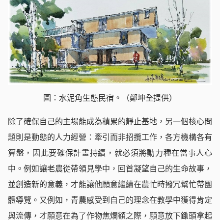
圖：水泥角生態民宿。（鄭坤全提供）
除了確保自己的主場能成為積累的靜止基地，另一個核心問
題則是動態的人力經營：牽引而非招攬工作，各方機構各有
算盤，因此要確保計畫持續，就必須將動力種在當事人心
中。例如讓老農從帶領見學中，回首凝望自己的生命故事，
並創造新的意義，才能讓他願意繼續在農忙時撥冗幫忙帶團
體導覽。又例如，青農感受到自己的理念在教學中獲得肯定
與流傳，才願意在為了作物焦爛額之際，願意放下鋤頭拿起