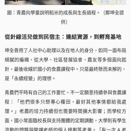
圖：青農向學童說明稻米的成長與生長過程。（鄭坤全提
供）
從針線活兒做到民宿主：連結資源，到孵育基地
坤全善用了人社中心助理以及在地人的身分，如同一面布局
細膩的編織，從大學、社區發展協會、農友等多個面向起
針，最後收線於國小的食農課程中。只是最終懸而未解的，
是「永續經營」的理想。
青農們平時有自己的工作要忙，不一定願意持續參與食農課
程：「他們很多只想專心種田，最好其他事情都給我處
理。」老農的培力持續但也需要時間擴大影響；而學校方
面，國小常面臨校長與支持團體的定期調動，大學則有學生
流動的問題與開課老師的個人規劃等考量。「有一次 A 老