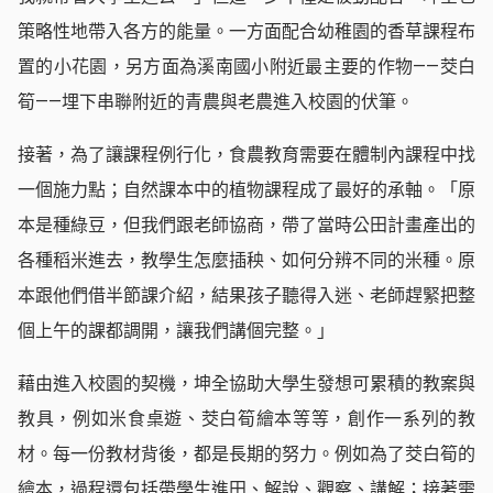
策略性地帶入各方的能量。一方面配合幼稚園的香草課程布
置的小花園，另方面為溪南國小附近最主要的作物——茭白
筍——埋下串聯附近的青農與老農進入校園的伏筆。
接著，為了讓課程例行化，食農教育需要在體制內課程中找
一個施力點；自然課本中的植物課程成了最好的承軸。「原
本是種綠豆，但我們跟老師協商，帶了當時公田計畫產出的
各種稻米進去，教學生怎麼插秧、如何分辨不同的米種。原
本跟他們借半節課介紹，結果孩子聽得入迷、老師趕緊把整
個上午的課都調開，讓我們講個完整。」
藉由進入校園的契機，坤全協助大學生發想可累積的教案與
教具，例如米食桌遊、茭白筍繪本等等，創作一系列的教
材。每一份教材背後，都是長期的努力。例如為了茭白筍的
繪本，過程還包括帶學生進田、解說、觀察、講解；接著需