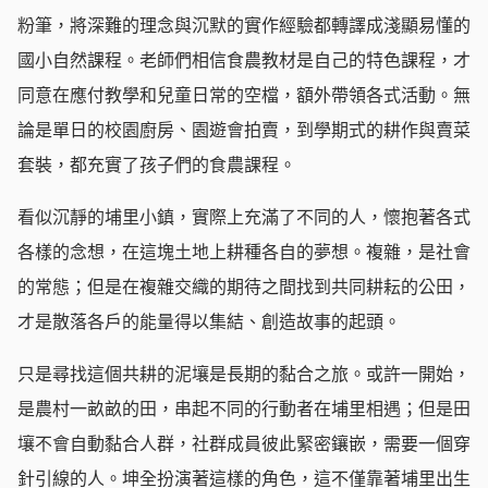
粉筆，將深難的理念與沉默的實作經驗都轉譯成淺顯易懂的
國小自然課程。老師們相信食農教材是自己的特色課程，才
同意在應付教學和兒童日常的空檔，額外帶領各式活動。無
論是單日的校園廚房、園遊會拍賣，到學期式的耕作與賣菜
套裝，都充實了孩子們的食農課程。
看似沉靜的埔里小鎮，實際上充滿了不同的人，懷抱著各式
各樣的念想，在這塊土地上耕種各自的夢想。複雜，是社會
的常態；但是在複雜交織的期待之間找到共同耕耘的公田，
才是散落各戶的能量得以集結、創造故事的起頭。
只是尋找這個共耕的泥壤是長期的黏合之旅。或許一開始，
是農村一畝畝的田，串起不同的行動者在埔里相遇；但是田
壤不會自動黏合人群，社群成員彼此緊密鑲嵌，需要一個穿
針引線的人。坤全扮演著這樣的角色，這不僅靠著埔里出生