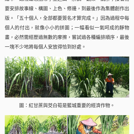
要安排故事線、構圖、上色、修邊，到最後作為集體創作出
版。「五十個人，全部都要簽名才算完成。」因為過程中每
個人的付出，就像小小的拼圖；一幅看似一氣呵成的靜物
畫，必然需經歷過無數的摩擦，嘗試過各種編排順序，最後
一塊不少地將每個人安放得恰到好處。
圖：紅甘蔗與茭白筍是籃城重要的經濟作物。