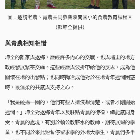
圖：邀請老農、青農共同參與溪南國小的食農教育課程。
（鄭坤全提供）
與青農相知相惜
坤全的離家與返鄉，歷經許多內心的交戰、也與埔里的地方
政經發展緊密交纏。這些經歷與波折帶給他的反思，成為他
關懷在地的出發點；也同時陶冶成他對於在地青年迷惘困惑
時，最溫柔的共感與支持之心。
「我是繞過一圈的，他們有些人還沒想清楚、或者才剛開始
迷惘。」坤全對返鄉青年以及駐點青農的徬徨，總能感同身
受。青農的處境，有別於領公教薪水的教師、期待展翅的學
童，也不同於來此短暫停留求學的外地大學生，青農們多半