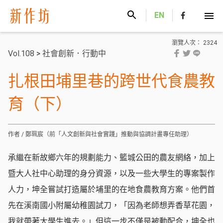
新作坊
EN
瀏覽人次： 2324
Vol.108
>
社會創新．行動中
扎根田埔里巷的跨世代食農教
育（下）
作者 / 鄭珮宸（前「人文創新與社會實踐」推動與協調計畫專任助理）
承繼在新故鄉六年的規劃能力、籃城公田的農友網絡，加上
暨大人社中心助理的身分資源，以及一些大學生的專案製作
人力，坤全嘗試打造屬於埔里的在地食農教育方案。他們首
先在溪南國小附屬幼稚園試刀，「因為老師想弄香草花園，
我就帶著大學生進去。」但這一步不僅是被動配合，坤全也