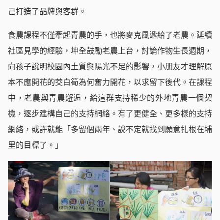
己打造了品牌與客群。
食農課程不僅牽起青農的手，也將麥克風遞給了老農。延續
社區見學的經驗，坤全鼓勵老農上台，討論作物生長週期，
向孩子說明校園內土質與陽光不足的影響，小朋友才理解原
本不應開花的茭白筍為何奮力開花，以求留下後代。在課程
中，老農與青農邂逅，給這群支持稀少的外地青農一個契
機，逐步建構自己的支持網絡。有了更健全、更多樣的支持
網絡，或許就能「多留個兩年、說不定就找到願意扎根在埔
里的目標了。」