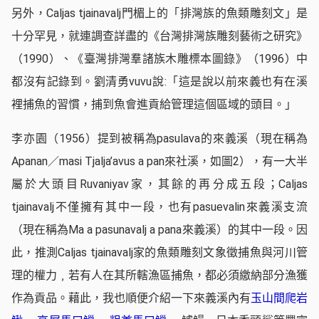
另外，Caljas tjainavalj門楣上的「排灣族的魚類雕刻文」是
十分罕見，就連調查詳盡的《台灣排灣族雕刻藝術之研究》
（1990）、《臺灣排灣羣諸族木雕標本圖錄》（1996）中
都沒有記錄到。劉清勇vuvu說:「這是說以前來義也有在溪
裡捕魚的習慣，捕到魚會進貢給管理這個區域的頭目。」
李亦園（1956）提到被稱為pasulava的來義溪（現在稱為
Apanan／masi Tjalja’avus a pan來社溪，如圖2），有一大半
屬於大頭目Ruvaniyav家，其餘的再分成五段；Caljas
tjainavalj不僅擁有其中一段，也有pasuevalin來義溪支流
（現在稱為Ma a pasunavalj a pana來義溪）的其中一段。因
此，推測Caljas tjainavalj家的魚類雕刻文象徵捕魚與河川管
理的權力﹐若有人在其所轄漁區捕魚，都必須繳納部分漁獲
作為貢品。藉此，我也順便介紹一下來義溪內有
玉山間爬岩