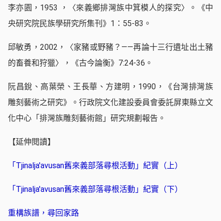
李亦園，1953 ，〈來義鄉排灣族中箕模人的探究〉。《中
央研究院民族學研究所集刊》1：55-83。
邱敏勇，2002，〈家豬或野豬？——再論十三行遺址出土豬
的畜養和狩獵〉，《古今論衡》7:24-36。
阮昌銳、高葉榮、王長華、方建明，1990，《台灣排灣族
雕刻藝術之研究》。行政院文化建設委員會委託屏東縣立文
化中心「排灣族雕刻藝術館」研究規劃報告。
【延伸閱讀】
「Tjinalja'avusan舊來義部落尋根活動」紀實（上）
「Tjinalja'avusan舊來義部落尋根活動」紀實（下）
重構族譜，尋回家路