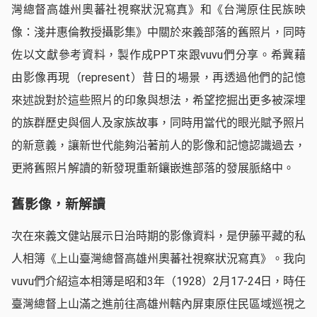
灣總督高雄州奧蕃社視察狀況寫真》和《台灣原住民族映
像：淺井惠倫教授攝影集》中關於來義部落的舊照片，同時
佐以文獻參考資料，製作成PPT來跟vuvu們分享。希冀藉
由影像再現（represent）昔日的場景，再透過他們的記憶
來述說對於這些照片的印象與想法，希望挖掘出更多被深埋
的族群歷史與個人及家族故事，同時用當代的眼光賦予照片
的新意義，讓新世代能夠沿著前人的影像和記憶認識過去，
更將舊照片解讀的新發現重新鑲嵌進部落的發展脈絡中。
舊影像，新解讀
次在來義文健站展示日治時期的影像資料，是伊藤平藏的私
人相簿《上山臺灣總督高雄州奧蕃社視察狀況寫真》。我向
vuvu們介紹這本相簿是昭和3年（1928）2月17-24日，時任
臺灣總督上山滿之進前往高雄州轄內屏東原住民區域巡視之