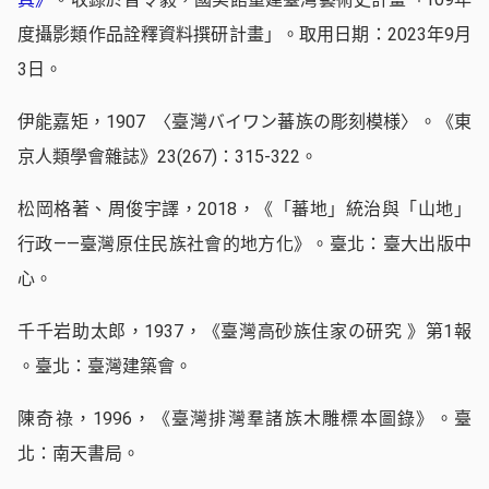
度攝影類作品詮釋資料撰研計畫」。取用日期：2023年9月
3日。
伊能嘉矩，1907 〈臺灣バイワン蕃族の彫刻模様〉。《東
京人類學會雜誌》23(267)：315-322。
松岡格著、周俊宇譯，2018，《「蕃地」統治與「山地」
行政——臺灣原住民族社會的地方化》。臺北：臺大出版中
心。
千千岩助太郎，1937，《臺灣高砂族住家の研究 》第1報
。臺北：臺灣建築會。
陳奇祿，1996，《臺灣排灣羣諸族木雕標本圖錄》。臺
北：南天書局。