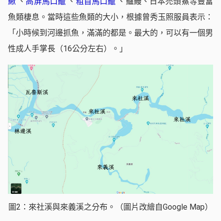
鰍
、
高屏馬口鱲
、
粗首馬口鱲
、鱸鰻、日本禿頭鯊等豐富
魚類棲息。當時這些魚類的大小，根據曾秀玉照服員表示：
「小時候到河邊抓魚，滿滿的都是。最大的，可以有一個男
性成人手掌長（16公分左右）。」
圖2：來社溪與來義溪之分布。（圖片改繪自Google Map）