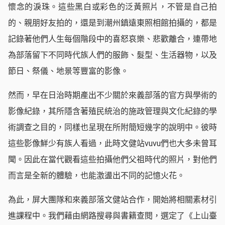
懷念的淚珠。這些黑白或彩色的泛黃照片，不管是自己拍
的、親朋好友拍的，還是到潮州鎮遠東照相館拍攝的，都是
記錄著他們人生每個階段中的喜怒哀樂、悲歡離合，連帶地
為部落留下不同時代族人們的服飾、髮型、生活器物，以及
節日、祭儀、地景等豐富的影像。
然而，早在日治時期產出不少關於來義部落的官方與學術的
影像紀錄，其所隱含著殖民統治的施政管理與文化紀錄的學
術調查之目的，同樣也呈現在所附簡短幾字的說明中。彼時
這些影像鮮少有族人看過，此時文健站vuvu們也大多未曾耳
聞。因此在當代觀看這些拍攝他們父祖時代的照片，對他們
而言是全新的體驗，也能激盪出不同的記憶火花。
為此，屏大團隊和來義部落文健站合作，開始將相關素材引
進課程中。我們藉由網路搜尋與書籍查閱，選定了《上山臺