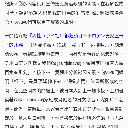
紀錄，影像內容具有宣傳殖民統治政績的功能。在我解說的
同時，請部落族人也是我的同事的劉雪鳳協助翻譯成排灣
語，讓vuvu們可以更了解我的說明。
一開始介紹
「內社（ライ社）部落頭目テボロアン氏家屋軒
下的木雕」
（
伊藤平藏，1928：照片11）這張照片，劉清
勇vuvu一看到就興奮地表示：「內社就是現在的來義部落，
テボロアン氏就是我們Caljas tjainavalj。頭目家門楣有人頭
百步蛇雕刻」。接下來，我藉由分析影像元素，向vuvu們說
明「軒下」是屋頂延伸下來，超過大門口位置所形成的空
間。在此空間內的門楣上，被日本人釘上一塊木板，上頭書
寫著Caljas tjainavalj家庭成員姓名的日文拼音，宛如戶口名
簿。此外，當時每戶人家若有出生或死亡等狀況，警察會記
載於「蕃人戶口副簿」，也會書寫於駐在所必備的「蕃人戶
口簿」或「除戶簿」上，以方便管理（松岡格 2018：