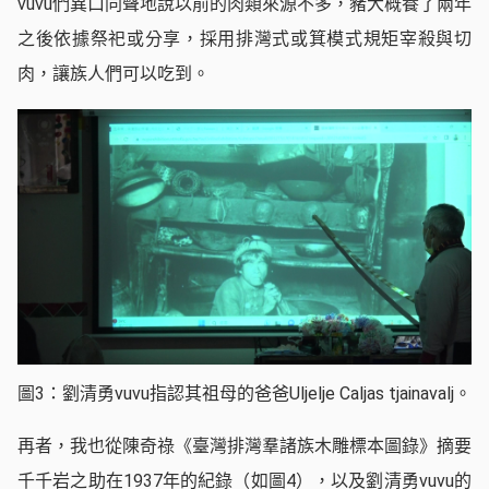
vuvu們異口同聲地說以前的肉類來源不多，豬大概養了兩年
之後依據祭祀或分享，採用排灣式或箕模式規矩宰殺與切
肉，讓族人們可以吃到。
圖3：劉清勇vuvu指認其祖母的爸爸Uljelje Caljas tjainavalj。
再者，我也從陳奇祿《臺灣排灣羣諸族木雕標本圖錄》摘要
千千岩之助在1937年的紀錄（如圖4），以及劉清勇vuvu的