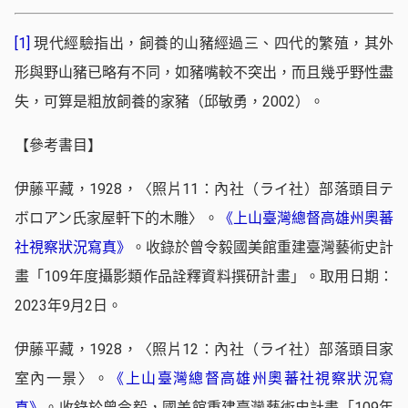
[1]
現代經驗指出，飼養的山豬經過三、四代的繁殖，其外
形與野山豬已略有不同，如豬嘴較不突出，而且幾乎野性盡
失，可算是粗放飼養的家豬（邱敏勇，2002）。
【參考書目】
伊藤平藏，1928，〈照片11：內社（ライ社）部落頭目テ
ボロアン氏家屋軒下的木雕〉。
《上山臺灣總督高雄州奧蕃
社視察狀況寫真》
。收錄於曾令毅國美館重建臺灣藝術史計
畫「109年度攝影類作品詮釋資料撰研計畫」。取用日期：
2023年9月2日。
伊藤平藏，1928，〈照片12：內社（ライ社）部落頭目家
室內一景〉。
《上山臺灣總督高雄州奧蕃社視察狀況寫
真》
。收錄於曾令毅，國美館重建臺灣藝術史計畫「109年