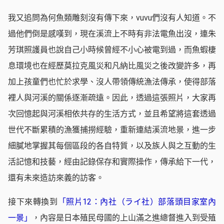
我又追問為何魚類雕刻沒有傳下來，vuvu們沒有人知道。不
過他們倒是感嘆到，現在溪流上不時有非法電魚出沒，連朱
芳琪照護員也說自己小時候曾經不小心被電到過，而魚蝦棲
息環境也在經歷莫拉克風災和凡納比風災之後改變許多，再
加上孩童們也忙於求學、沒人帶領傳統漁法傳承，使得部落
裡人與河溪的關係逐漸疏遠。因此，透過這張照片，大家再
次回憶起與河溪相依共存的生活方式，並且希望將這套透過
世代不斷累積的漁獲捕撈經驗，重新連結溪流地景，進一步
細膩地掌握其每個區段的各自特質，以及族人與之互動的生
活記憶和技藝，經由記錄保存和實際操作，傳承給下一代，
還有未來造訪來義的訪客。
接下來轉換到
「照片12：內社（ライ社）部落頭目家室內
一景
」
，內容是日本殖民母國的上山滿之進總督進入到受殖