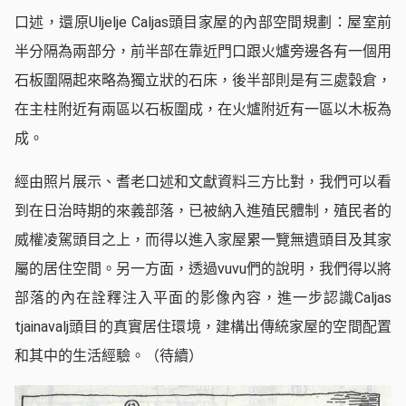
口述，還原Uljelje Caljas頭目家屋的內部空間規劃：屋室前
半分隔為兩部分，前半部在靠近門口跟火爐旁邊各有一個用
石板圍隔起來略為獨立狀的石床，後半部則是有三處穀倉，
在主柱附近有兩區以石板圍成，在火爐附近有一區以木板為
成。
經由照片展示、耆老口述和文獻資料三方比對，我們可以看
到在日治時期的來義部落，已被納入進殖民體制，殖民者的
威權凌駕頭目之上，而得以進入家屋累一覽無遺頭目及其家
屬的居住空間。另一方面，透過vuvu們的說明，我們得以將
部落的內在詮釋注入平面的影像內容，進一步認識Caljas
tjainavalj頭目的真實居住環境，建構出傳統家屋的空間配置
和其中的生活經驗。（待續）