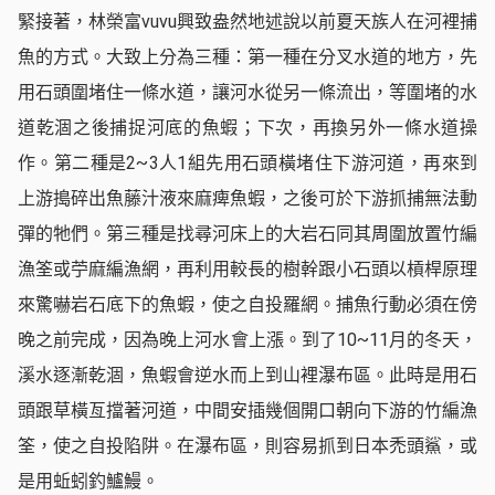
緊接著，林榮富vuvu興致盎然地述說以前夏天族人在河裡捕
魚的方式。大致上分為三種：第一種在分叉水道的地方，先
用石頭圍堵住一條水道，讓河水從另一條流出，等圍堵的水
道乾涸之後捕捉河底的魚蝦；下次，再換另外一條水道操
作。第二種是2~3人1組先用石頭橫堵住下游河道，再來到
上游搗碎出魚藤汁液來麻痺魚蝦，之後可於下游抓捕無法動
彈的牠們。第三種是找尋河床上的大岩石同其周圍放置竹編
漁筌或苧麻編漁網，再利用較長的樹幹跟小石頭以槓桿原理
來驚嚇岩石底下的魚蝦，使之自投羅網。捕魚行動必須在傍
晚之前完成，因為晚上河水會上漲。到了10~11月的冬天，
溪水逐漸乾涸，魚蝦會逆水而上到山裡瀑布區。此時是用石
頭跟草橫亙擋著河道，中間安插幾個開口朝向下游的竹編漁
筌，使之自投陷阱。在瀑布區，則容易抓到日本禿頭鯊，或
是用蚯蚓釣鱸鰻。