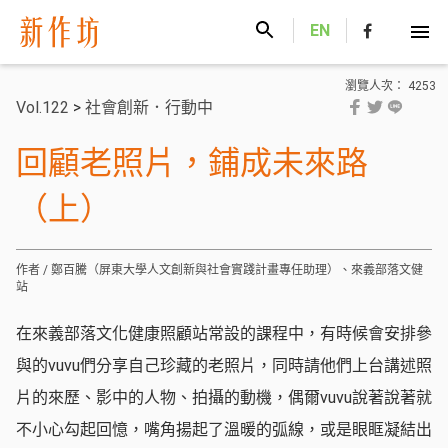
新作坊
EN
瀏覽人次： 4253
Vol.122
>
社會創新．行動中
回顧老照片，鋪成未來路
（上）
作者 / 鄭百騰（屏東大學人文創新與社會實踐計畫專任助理）、來義部落文健
站
在來義部落文化健康照顧站常設的課程中，有時候會安排參
與的vuvu們分享自己珍藏的老照片，同時請他們上台講述照
片的來歷、影中的人物、拍攝的動機，偶爾vuvu說著說著就
不小心勾起回憶，嘴角揚起了溫暖的弧線，或是眼眶凝結出