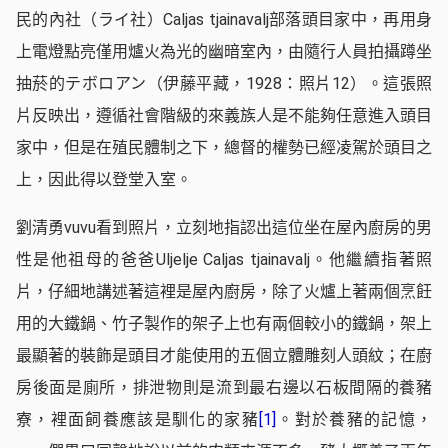
民的內社（ライ社）Caljas tjainavalj部落頭目家中，再用身
上電燈點亮僅用爐火為光的幽暗室內，由隨行人員拍攝蹲坐
抽菸的テボロアン（伊藤平藏，1928：照片12）。這張照
片反映出，遵循社會階級的來義族人是不能夠任意進入頭目
家中，但是在殖民體制之下，總督的權勢已經凌駕於頭目之
上，因此得以登堂入室。
劉清勇vuvu看到照片，立刻地指認出這位坐在屋內廚房的男
性是他祖母的爸爸Uljelje Caljas tjainavalj。他繼續指著照
片，仔細地講述著這裡是屋內廚房，除了火爐上著兩個烹飪
用的大鐵鍋、竹子製作的架子上也有兩個較小的鐵鍋，架上
最顯著的裝飾是頭目才能使用的五個立體雕刻人頭紋；在廚
房後面是廁所，排泄物則是流到最右邊以石板間隔的養豬
寮，裡面飼養應該是馴化的家豬
[1]
。對於養豬的記憶，