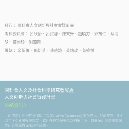
發行
國科會人文創新與社會實踐計畫
編輯委員會
呂欣怡、呂寶靜、陳東升、趙曉芳、鄧育仁、蔡瑞
明、鄭麗珍、謝國興
編輯
余炘倫、郭怡棻、陳慧艶、黃靖玫、黃筱然
國科會人文及社會科學研究發展處
人文創新與社會實踐計畫
聯絡資訊
「新作坊」內容均採 創用 CC (Creative Commons) 姓名標示─非商業性─禁止
改作 3.0 台灣授權條款，歡迎在遵守授權條款的情況下，自由使用與流通本站
之研究資訊與深度調查成果。