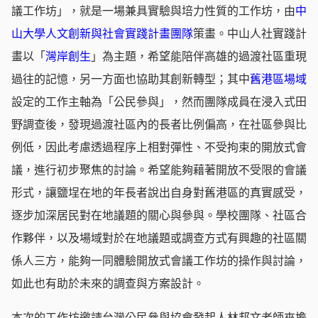
議工作坊」，就是一場兼具實驗與培力性質的工作坊，由
中
山大學人文創新與社會實踐計畫團隊
策畫。中山人社實踐計
畫以「
灣岸創生
」為主題，希望能陪伴高雄的過渡社區重現
過往的記憶，另一方面也協助其創新轉型；其中
舊港區場域
設定的工作主軸為「公民參與」，然而團隊成員在浸入式田
野調查後，發現過渡社區內的長者比例偏高，在社區參與比
例低，因此考慮透過程序上相對彈性、不受拘束的開放式會
議，進行初步聚焦的討論。希望能夠藉著開放不受限的會議
形式，讓鹽埕在地的年長者說出自身對舊港區的真實感受，
逐步加深居民對在地議題的關心與參與。學校團隊、社區合
作夥伴，以及場域對於在地議題或調查方式有興趣的社區關
係人三方，能夠一同體驗開放式會議工作坊的操作與討論，
如此也有助於未來的調查與方案設計。
本次的工作坊邀請台灣公民參與協會發起人林邦文老師來擔