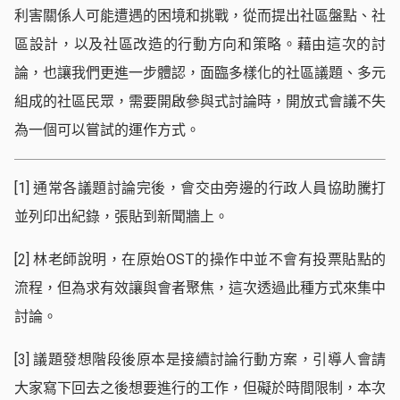
利害關係人可能遭遇的困境和挑戰，從而提出社區盤點、社
區設計，以及社區改造的行動方向和策略。藉由這次的討
論，也讓我們更進一步體認，面臨多樣化的社區議題、多元
組成的社區民眾，需要開啟參與式討論時，開放式會議不失
為一個可以嘗試的運作方式。
[1]
通常各議題討論完後，會交由旁邊的行政人員協助騰打
並列印出紀錄，張貼到新聞牆上。
[2]
林老師說明，在原始OST的操作中並不會有投票貼點的
流程，但為求有效讓與會者聚焦，這次透過此種方式來集中
討論。
[3]
議題發想階段後原本是接續討論行動方案，引導人會請
大家寫下回去之後想要進行的工作，但礙於時間限制，本次