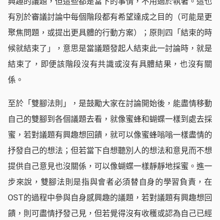
興趣的議題，但這些都是當下的事情，不用過於執著。這也
有別於審議討論中每個階段都有希望達成之目的（可能是更
聚焦問題，或提出更具體的行動方案）；原則四「結束的時
候就結束了」，意思是當議題發起人結束此一討論時，就是
結束了，即便該階段沒有共識或沒有具體結果，也沒有關
係。
至於「雙腳法則」，是鼓勵大家在討論開始後，能盡情移動
自己的雙腳到各個議題去看，就像蜜蜂和蝴蝶一樣到處去採
蜜，若對議題有興趣想回饋，就可以像蜜蜂嗡嗡一樣盡情的
抒發自己的想法；但若當下自想聽別人的想法和意見而不想
提供自己意見也沒關係，可以像蝴蝶一樣靜靜地採蜜。進一
步來說，雙腳法則是指與會者必須替自身的學習負責，在
OST的過程中參與自身感興趣的議題，若對議題有興趣想回
饋，則可盡情抒發己見，但若覺得沒有收穫或認為自己已經