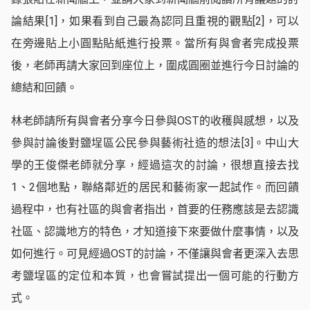
論結果
[1]
，如果看到自己最為認同且重視的觀點
[2]
，可以
在旁邊貼上小圓點貼紙進行投票。當所有與會者完成投票
後，老師再請大家回到座位上，圍成圓圈並進行今日討論的
總結和回饋。
林老師請所有與會者分享今日參與OST的收穫與感想，以及
參與討論後對鹽埕區公民參與藝術社造的想法
[3]
。中山大
學的王俊傑老師就分享，經過這次的討論，很想直接去找
1、2個地點，聯絡鄰近的居民和藝術家一起試作。而回饋
過程中，也有社區的與會者指出，首要的任務應該是去認識
社區、認識地方的特色，才知道接下來要做什麼事情，以及
如何進行。可見經過OST的討論，不僅讓與會者更深入去思
考鹽埕區的定位和本質，也會嘗試提出一個可能的行動方
式。