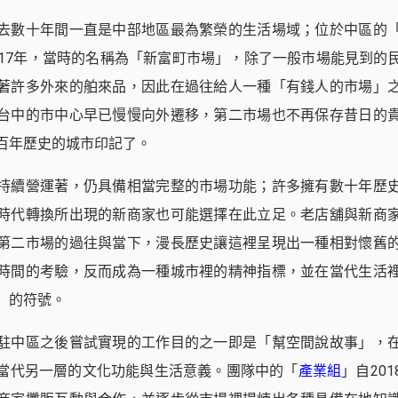
去數十年間一直是中部地區最為繁榮的生活場域；位於中區的
917年，當時的名稱為「新富町市場」，除了一般市場能見到的
著許多外來的舶來品，因此在過往給人一種「有錢人的市場」
台中的市中心早已慢慢向外遷移，第二市場也不再保存昔日的
百年歷史的城市印記了。
持續營運著，仍具備相當完整的市場功能；許多擁有數十年歷
時代轉換所出現的新商家也可能選擇在此立足。老店舖與新商
第二市場的過往與當下，漫長歷史讓這裡呈現出一種相對懷舊
時間的考驗，反而成為一種城市裡的精神指標，並在當代生活
」的符號。
駐中區之後嘗試實現的工作目的之一即是「幫空間說故事」，
當代另一層的文化功能與生活意義。團隊中的「
產業組
」自20