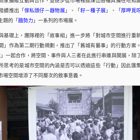
商家攤販互動與合作，並逐步從市場裡提煉出各種具備在地知
陸續推出「
傢私頭仔－器物展
」、「
籽－種子展
」、「
厚呷覓
主題的「
餓勢力
」一系列的市場展。
與基礎上，團隊裡的「故事組」進一步將「對城市空間進行重
間」作為第二期行動規劃，推出了「舊城有藝事」的行動方案
組」一起合作，將空間、事件與人三者在此進行串連與開展，除
所思考的是城市空間的內涵是否可以透過這些「行動」因此匯
市場空間增添了不同層次的敘事意義。