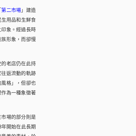
「
第二市場
」建造
民生用品和生鮮食
之印象。經過長時
貴族形象，而卻慢
史的老店仍在此持
家往返流動的軌跡
的風格」，但卻也
裡作為一種象徵著
在市場的部分則是
18年開始在此長期