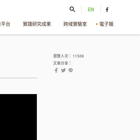
EN
表平台
實踐研究成果
跨域實驗室
電子報
瀏覽人次： 11508
文章分享：