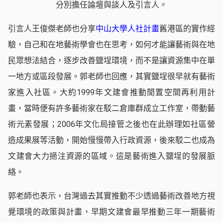
分別擔任論壇與談人及引言人。
引言人王俊傑老師也分享
中山大學人社計畫
舊港區的實作經
驗，自己和在地藝術學會也在思考，如何才能讓藝術與在地
民眾想法結合，逐步改善鹽埕環境，而不是讓資源集中在單
一地方或區段發展。郭老師也回應，其實鹽埕很早就有藝術
家進入社區。大約1999年文建會推動閒置空間再利用計
畫，當時便有許多藝術家在駁二倉庫群成立工作室，帶動藝
術元素發展；2006年文化局接管之後也在此辦理如社區營
造成果展等活動，開始慢慢帶入行政資源，後來駁二也成為
文建會大力挹注資源的區域。這是藝術進入鹽埕的發展脈
絡。
郭老師也表示，台灣過去其實推動不少透過藝術改善地方視
覺環境的政策與計畫，早期文建會最早推動三年一期藝術