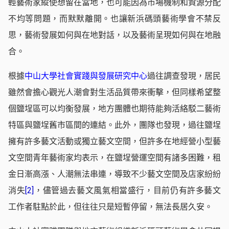
輕藝術家縱使想留在當地，也可能因為市場機制和資源分配
不均等問題，而默默離開。也讓新浜碼頭藝術學會不禁反
思，藝術發展如何與在地對話，以及藝術呈現如何與在地融
合。
根據
中山大學社會實踐與發展研究中心
過往調查發現，居民
雖然會擔心觀光人潮會對生活品質帶來衝擊，但同樣希望整
個鹽埕區可以均衡發展，地方團體也期待能夠活絡駁二藝術
特區與鹽埕舊市區間的連結。此外，團隊也發現，過往鹽埕
擁有許多藝文活動或獨立藝文空間，但許多在地經營小型藝
文空間青年藝術家均表示，在鹽埕營運空間有諸多困難，租
金日漸高漲、人潮無法串連，導致不少藝文空間及店家紛紛
消失
[2]
，儘管過去藝文風氣相當盛行，目前仍有許多藝文
工作者駐點於此，但往往只是短暫停留，無法長居久安。