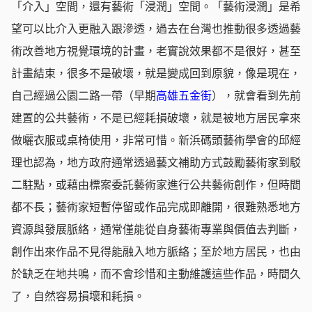
「介入」空間，還有藝術「浸潤」空間。「藝術浸潤」是希
望可以比介入更融入跟滲透，過去在台灣也推動很多透過藝
術改善地方視覺環境的計畫，老實說效果都不是很好，甚至
計畫結束，很多不是破壞，就是變成回到原貌，像是現在，
自己經過公園二路一帶（早期
高雄五金街
），就會看到先前
建置的公共藝術，不是已經耗損破壞，就是被地方居民拿來
做曬衣服或桌椅使用，非常可惜。新浜碼頭藝術學會的邱經
理也認為，地方政府通常透過藝文補助方式鼓勵藝術家到駁
二駐點，或藉由標案委託藝術家進行公共藝術創作，但時間
都不長；藝術家短暫停留或作品完成即離開，很難熟悉地方
資源與發展脈絡，通常僅能從自身藝術專業與價值去判斷，
創作出來作品不見得能融入地方脈絡；至於地方居民，也由
於缺乏在地共鳴，而不會珍惜和主動維護這些作品，時間久
了，自然容易損壞和耗損。