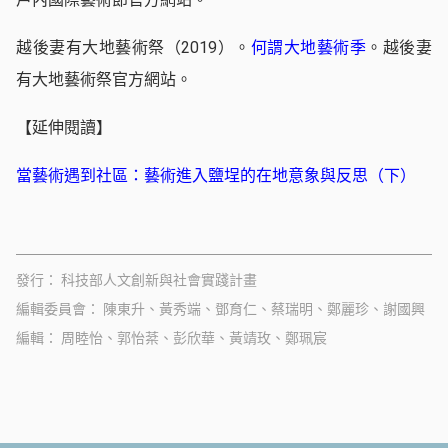
越後妻有大地藝術祭（2019）。
何謂大地藝術季
。越後妻
有大地藝術祭官方網站。
【延伸閱讀】
當藝術遇到社區：藝術進入鹽埕的在地意象與反思（下）
發行
科技部人文創新與社會實踐計畫
編輯委員會
陳東升、黃秀端、鄧育仁、蔡瑞明、鄭麗珍、謝國興
編輯
周睦怡、郭怡棻、彭欣華、黃靖玫、鄭珮宸