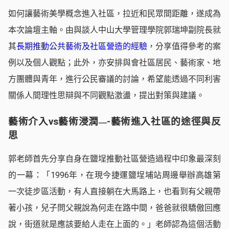
如何讓藝術美學概念進入社區，拉近和民眾間距離，遂成為
本次論壇主軸。由與談人中山大學管理學院郭瑞坤副院長就
其
長期推動公共藝術及社區營造的經驗
，分享值得參考的案
例以及個人觀點；此外，亦安排與會社區居民、藝術家、地
方團體與青年，進行公民審議的討論，希望能透過不同利害
關係人間理性思辯與不同觀點激盪，提出對策與建議。
藝術介入vs藝術浸潤
-藝術進入社區的途徑與反
—
思
郭老師首先分享自身在鹽埕推動社區營造過程中印象最深刻
的一幕：「1996年，在現今捷運鹽埕埔站周邊舉辦高雄第
一次徒步區活動，有人直接躺在大馬路上，也看到有父親帶
著小孩，兒子問父親說為何走在路中間，爸爸就很驕傲回應
說，街道就是應該要給人走在上面的。」老師認為這個活動