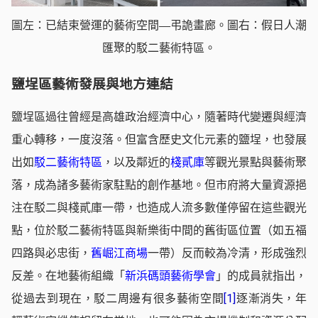
圖左：已結束營運的藝術空間
弔詭畫廊。圖右：假日人潮
—
匯聚的駁二藝術特區。
鹽埕區藝術發展與地方連結
鹽埕區過往曾經是高雄政治經濟中心，隨著時代變遷與經濟
重心轉移，一度沒落。但富含歷史文化元素的鹽埕，也發展
出如
駁二藝術特區
，以及鄰近的
棧貳庫
等觀光景點與藝術聚
落，成為諸多藝術家駐點的創作基地。但市府將大量資源挹
注在駁二與棧貳庫一帶，也造成人流多數僅停留在這些觀光
點，位於駁二藝術特區與新樂街中間的舊街區位置（如五福
四路與必忠街，
舊崛江商場
一帶）反而較為冷清，形成強烈
反差。在地藝術組織「
新浜碼頭藝術學會
」的成員就指出，
從過去到現在，駁二周邊有很多藝術空間
[1]
逐漸消失，年