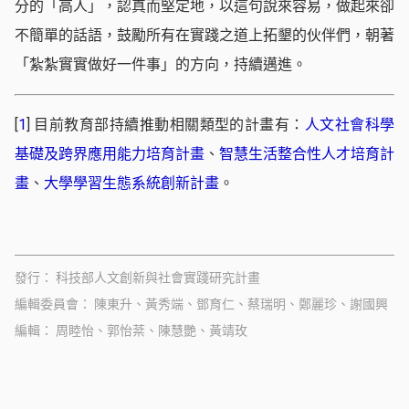
分的「高人」，認真而堅定地，以這句說來容易，做起來卻
不簡單的話語，鼓勵所有在實踐之道上拓墾的伙伴們，朝著
「紮紮實實做好一件事」的方向，持續邁進。
[
1
]
目前教育部持續推動相關類型的計畫有：
人文社會科學
基礎及跨界應用能力培育計畫
、
智慧生活整合性人才培育計
畫
、
大學學習生態系統創新計畫
。
發行
科技部人文創新與社會實踐研究計畫
編輯委員會
陳東升、黃秀端、鄧育仁、蔡瑞明、鄭麗珍、謝國興
編輯
周睦怡、郭怡棻、陳慧艷、黃靖玫