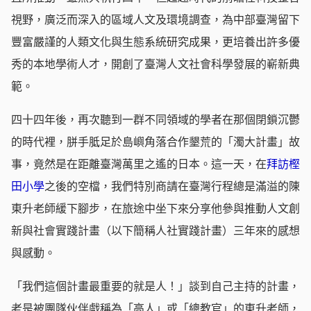
視野，廣泛而深入的區域人文及環境調查，為中部臺灣留下
豐富嚴謹的人類文化與生態系統研究成果，更培養出許多優
秀的本地學術人才，開創了臺灣人文社會科學發展的嶄新典
範。
四十四年後，再次聽到一群不同領域的學者在那個閉鎖沉鬱
的時代裡，胼手胝足於島嶼角落合作墾荒的「濁大計畫」故
事，竟然是在距離臺灣萬里之遙的日本。這一天，在
拜訪樫
田小學
之後的空檔，我們特別商請在臺灣行程總是滿溢的陳
東升老師緩下腳步，在旅途中坐下來分享他參與推動人文創
新與社會實踐計畫（以下簡稱人社實踐計畫）三年來的感想
與感動。
「我們這個計畫最重要的就是人！」談到自己主持的計畫，
老是被團隊伙伴戲稱為「高人」或「總教官」的東升老師，