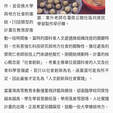
作，並促進大學
與地方社會的連
圖：東升老師在臺南公舘社區向居民
結。
[1]
這類型的
學習製作草仔粿。
計畫在教育部推
動一段時間後，當時的國科會人文處適逢組織改造的關鍵時
刻，也有意強化科技研究與地方社會的關聯性，擔任處長的
鄧育仁老師就找上門來請他幫忙。剛開始規劃時，計畫的核
心概念是「社會創新」，考量主導單位是國科會的人文及社
會科學發展處，若只以社會創新為名，涵蓋面可能有所不
足，因此最後才定名為「人文創新與社會實踐」。
當臺灣高等教育多數僅重視評鑑與績效，卻面臨學校同質性
越來越高、學生學習意願低落、學用落差等困境，人社實踐
計畫的出現，正是希望另闢蹊徑，鼓勵一些大學連結地方，