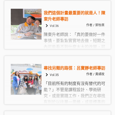
而，藝術家對作品是有要求的，必
辦與執行團隊同在一艘船上，總辦
須達到一定程度的藝術性。藝術家
的角色是傾聽大家的想法和困難，
對於「田野」的理解與操作也有別
我們這個計畫最重要的就是人！陳
提供支持和協助，與團隊一起解決
於社會學家或人類學家，藝術家們
東升老師專訪
計畫執行所面對的問題；以個人而
認知的田野工作是建立在其創作方
作者 / 郭怡棻
Vol.36
言，她認為關心甚至參與這些議題
法上的。一如思宇所言，藝術家的
都是責無旁貸的一件事，也體認到
陳東升老師說：「真的要做好一件
田野工作「容許很多創造的事情發
這些努力的過程，就是為了孩子跟
事情，要紮紮實實地去做，短期之
生」。
自己的未來在奮鬥。
內可能看不到什麼太大的改變，可
是呢，兩三年後你真的看到，你在
做的事情對地方上產生了一些影
響，地方在改變、學校也在改變，
尋找另類的路徑：呂寶靜老師專訪
這個我想不僅我們會感動，實際執
作者 / 黃靖玫
Vol.35
行的人也會感動。」
「目前所有的制度有沒有替代的可
能？」不管是課程設計、學術研
究，或是實踐工作，我們正在尋找
有別於以往單一思維，或是標準的
解答，試著用新的、另類的方式來
處理實務工作；而採取不同路徑