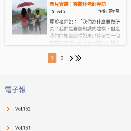
作場域的關鍵。而在社區的實踐工
樂見實踐：鄭麗珍老師專訪
作，如同成大團隊所標舉的「共作
作者 / 郭怡棻
Vol.31
共學」、暨大團隊所彰顯的「協力
麗珍老師說：「我們為什麼要做研
治理」，大學與社區相互涉入很
究？我們是要做知識的建構，但是
深。在協力共作的伙伴關係中，社
我們的知識建構如果只停留在一個
區居民跟大學團隊的價值跟理念有
想像的空間，而不是一個踩到地上
時候一致，有時候不同，甚至發生
的空間的話，那這個學術知識的意
衝突；在參與過程裡如何把其中的
義何在？如果不能應用，它的意義
「故事」描述出來，轉化成更細緻
1
2
>>
何在？」
深刻的研究成果，開創出學術新典
範，是第二層更艱鉅的挑戰。
電子報
Vol.152
Vol.151