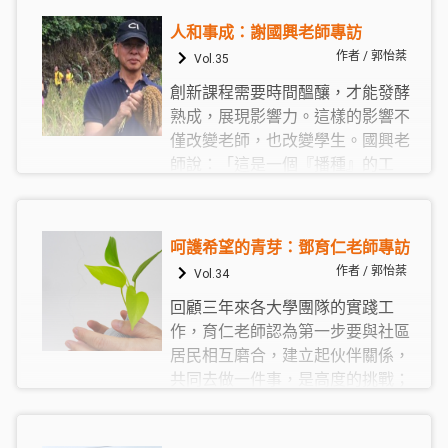
時，也就會出現不一樣的成果，經
人和事成：謝國興老師專訪
過不斷地反思、追索與實踐，或許
作者 / 郭怡棻
Vol.35
在未來，這些取徑可以成為其他地
創新課程需要時間醞釀，才能發酵
區也適用的典範。
熟成，展現影響力。這樣的影響不
僅改變老師，也改變學生。國興老
師說：「這是一個『播種』的工
作，選修課程學生的學習經驗會跟
過去有很大的不同，這一點是很有
意義的。不只是老師自己本身做改
呵護希望的青芽：鄧育仁老師專訪
變，自己去開課、自己設計課程；
作者 / 郭怡棻
Vol.34
選擇上這些課程的學生，他的學習
回顧三年來各大學團隊的實踐工
過程和收穫，應該也會不一樣。所
作，育仁老師認為第一步要與社區
以，我覺得這計畫真的會建立一個
居民相互磨合，建立起伙伴關係，
新的典範。」
共同去做一件事，是高度的挑戰；
同時大學內部相應的制度調整、跨
領域團隊的組成搭配，也是進入實