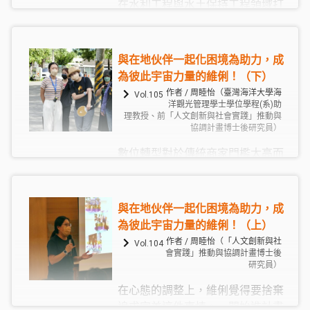
在水利工程與水土保持工程領域打
滾多年的我，習慣透過研究數據、
圖表資料，討論水資源與土砂等議
題所面對的問題與解方。因緣際會
與在地伙伴一起化困境為助力，成
參與了「大學社會責任實踐計
為彼此宇宙力量的維俐！（下）
畫」，本來自以為角色定位很明確
作者 / 周睦怡（臺灣海洋大學海
Vol.105
的我，逐漸開始明白，這片土地的
洋觀光管理學士學位學程(系)助
理教授、前「人文創新與社會實踐」推動與
人文地理教了我更多不一樣的事
協調計畫博士後研究員）
情。
數位轉型對於傳統商家門檻太高而
感覺遙不可及，現在主要會以「數
位優化」這個比較可及的目標來與
商家討論。目前維俐陪伴的是一群
與在地伙伴一起化困境為助力，成
「意願低、不轉型或產業不適合」
為彼此宇宙力量的維俐！（上）
的商家，他們是經濟部計畫難以觸
作者 / 周睦怡（「人文創新與社
Vol.104
及的族群。因為會去申請計畫者往
會實踐」推動與協調計畫博士後
研究員）
往較為積極主動，希望尋求資源改
善自身困境。而政策觸及不到的這
在心態的調整上，維俐覺得要捨棄
群人，不代表他們不需要資源，反
追求完美這件事情。一開始進計畫