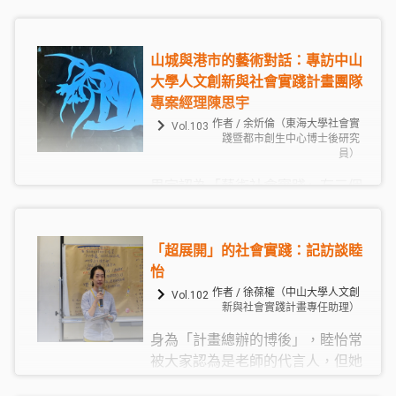
而更需深入探討這群人的處境和考
時，就曾經因為不是自己犯的錯卻
量，才能理解政府推動數位轉型究
需要去跟社區伙伴道歉，後來又陸
竟是疫情時代的解方，還是強化了
續幾次因為計畫人員工作時所產生
山城與港市的藝術對話：專訪中山
數位落差帶來的不平等。
的誤會而去向社區溝通和善後。起
大學人文創新與社會實踐計畫團隊
初她的內心很掙扎，認為又不是自
專案經理陳思宇
己犯錯。但一位熟悉來龍去脈的居
作者 / 余炘倫（東海大學社會實
Vol.103
踐暨都市創生中心博士後研究
民跟維俐說，透過這些事情，妳學
員）
到了承擔。維俐聽了頓時醒悟，心
思宇認為「藝術社會實踐」有三個
中的糾結也就化解了。她了解到過
重要的元素：表現在地特色、建立
去只需要為自己負責，承擔自己的
創作者與在地居民的信任關係，以
決定和行為，把份內工作做好就
及展演形式本身的藝術性。特別是
好，而現在承擔的不只是自己而是
「超展開」的社會實踐：記訪談睦
第三點「藝術性」，表現了藝術工
更多。居民的那句話給維俐很大的
怡
作者和社區工作者的差異。雖然社
啟發，她體悟到「丟掉自己」，指
作者 / 徐葆權（中山大學人文創
Vol.102
新與社會實踐計畫專任助理）
區工作者也常以藝術行動來作為開
的是不會只聚焦在自己，還要考量
展社區工作的媒介，但社區工作者
到更多人，亦即一起工作的團隊伙
身為「計畫總辦的博後」，睦怡常
看重的是人際關係的修補，而不是
伴以及一起合作的社區伙伴
被大家認為是老師的代言人，但她
作品本身最終達到的藝術境界，然
認為自己跟大家就是伙伴關係，總