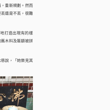
潢，重新規劃。然而
要丟還是不丟，很難
滴地打造出現有的樣
的舊木料及匾額被拼
念慈說，「她樂見其