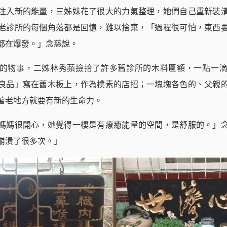
注入新的能量，三姊妹花了很大的力氣整理，她們自己重新裝
老診所的每個角落都是回憶，難以捨棄，「過程很可怕，東西
都在爆發。」念慈說。
的物事，二姊林秀蘋撿拾了許多舊診所的木料匾額，一點一
良品」寫在舊木板上，作為樸素的店招；一塊塊各色的、父親
著老地方就要有新的生命力。
媽媽很開心，她覺得一樓是有療癒能量的空間，是舒服的。」
崩潰了很多次。」