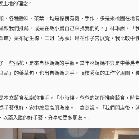
近土地的理念。
類，各種醬料、茶葉，均是標榜有機、手作，多是來桃園在地
過跟我們推薦，或是在地小農自己來找我們的。」林琳說，「
念慈）是布衛生棉，二姐（秀蘋）是在作子宮展覽，我比較中
了一些插花，是來自林媽媽的手藝。當年林媽媽不只是中藥房
良品」的藥草包，也出自媽媽之手，頂樓秀蘋的工作室周圍，
是本立蔬食私廚的推手。「小時候，爸爸的診所推廣蔬食，時
媽手藝很好，家中總是高朋滿座。」念慈說。「我們開店後，
、以藥入膳的好手藝，分享給更多朋友。」