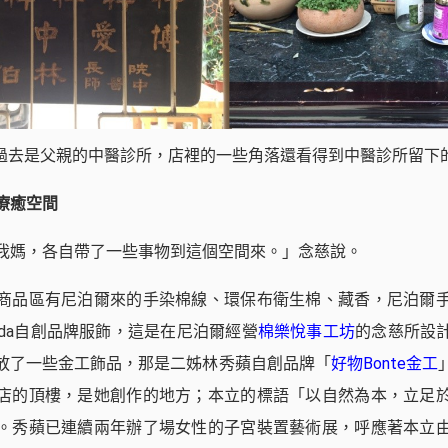
過去是父親的中醫診所，店裡的一些角落還看得到中醫診所留下
療癒空間
我媽，各自帶了一些事物到這個空間來。」念慈說。
商品區有尼泊爾來的手染棉線、環保布衛生棉、藏香，尼泊爾
nda自創品牌服飾，這是在尼泊爾經營
棉樂悅事工坊
的念慈所設
放了一些金工飾品，那是二姊林秀蘋自創品牌「
好物Bonte金工
店的頂樓，是她創作的地方；本立的標語「以自然為本，立足
。秀蘋已連續兩年辦了場女性的子宮裝置藝術展，呼應著本立