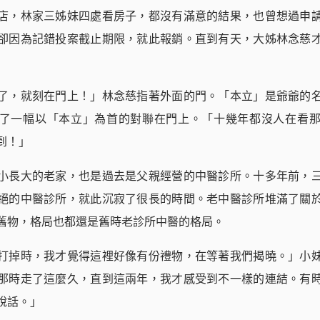
店，林家三姊妹四處看房子，都沒有滿意的結果，也曾想過申
卻因為記錯投案截止期限，就此報銷。直到有天，大姊林念慈
了，就刻在門上！」林念慈指著外面的門。「本立」是爺爺的
了一幅以「本立」為首的對聯在門上。「十幾年都沒人在看
到！」
小長大的老家，也是過去是父親經營的中醫診所。十多年前，
絕的中醫診所，就此沉寂了很長的時間。老中醫診所堆滿了關
舊物，格局也都還是舊時老診所中醫的格局。
打掉時，我才覺得這裡好像有份禮物，在等著我們揭曉。」小
那時走了這麼久，直到這兩年，我才感受到不一樣的連結。有
說話。」