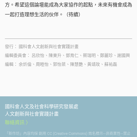
方。希望這個論壇能成為大家協作的起點，未來有機會成為
一起打造理想生活的伙伴。（待續）
發行
國科會人文創新與社會實踐計畫
編輯委員會
呂欣怡、陳東升、鄧育仁、蔡瑞明、鄭麗珍、謝國興
編輯
余炘倫、周睦怡、郭怡棻、陳慧艷、黃靖玫、蘇祐磊
國科會人文及社會科學研究發展處
人文創新與社會實踐計畫
聯絡資訊
「新作坊」內容均採 創用 CC (Creative Commons) 姓名標示─非商業性─禁止