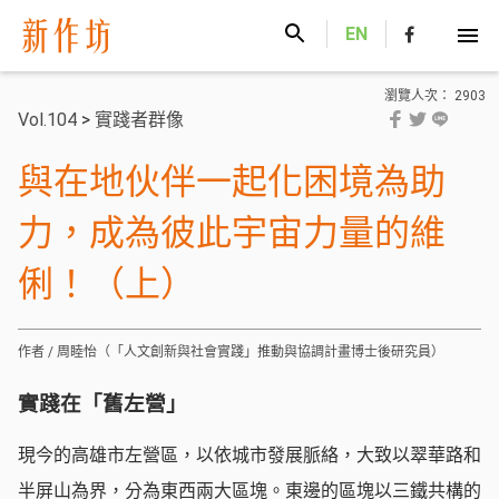
新作坊
EN
瀏覽人次： 2903
Vol.104
>
實踐者群像
與在地伙伴一起化困境為助
力，成為彼此宇宙力量的維
俐！（上）
作者 / 周睦怡（「人文創新與社會實踐」推動與協調計畫博士後研究員）
實踐在「舊左營」
現今的高雄市左營區，以依城市發展脈絡，大致以翠華路和
半屏山為界，分為東西兩大區塊。東邊的區塊以三鐵共構的