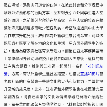
點在場域，遇到志同道合的伙伴，在彼此討論和分享過程中
醞釀並逐漸形成的行動方案。至於想要引介外國學生進入左
營的原因，之前維俐曾拜訪在地商家，有些店家的位置在離
蓮池潭景點稍遠處而較少遊客到訪，希望能透過與中山大學
合作來提升能見度。維俐認為外籍學生來台灣念書，可以透
過認識社區更了解在地的文化和生活，另方面外籍學生的造
訪，也能為店家與社區帶來新活力。而後在亞太事務英語碩
士學位學程外籍助理教授江德曼老師加入團隊後，這樣的想
法有機會落實。維俐與江老師一起設計一系列
「老外逛左
營」
方案，帶領外籍學生進社區踏查，也搭配
直播和影片
替
老舊社區的店家帶來一些跨文化的火花和新動力，希望能提
升區域的能見度。此外，江老師和外籍學生也在社區活力屋
策劃課程，將自己國家的文化及傳統樂器或舞蹈介紹給社
區，讓長輩們能跟著音樂動動筋骨，也透過舞蹈拉近彼此間