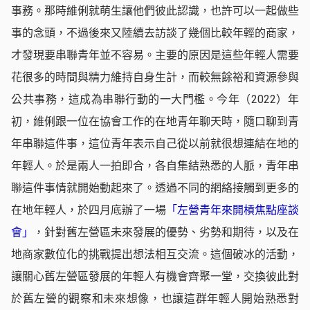
事務。那時維俐就萌生讓他們彼此認識，也許可以一起做些
事的念頭，不過後來又陸續去訪談了幾個比較年輕的商家，
才發現要串聯青年並不容易。主要的原因是這些年輕人需要
花很多的時間與精力維持自身生計，而較無餘裕和資源參與
公共事務，這成為串聯行動的一大門檻。今年（2022）年
初，維俐跟一位在協會工作的在地青年聊天時，隨口聊到青
年串聯這件事，這位青年表示自己從以前就很想連結在地的
年輕人。於是兩人一拍即合，各自集結熟悉的人脈，青年串
聯這件事情就開始動起來了。透過不同的網絡接觸到更多的
在地年輕人，於四月底辦了一場
「左營青年來開槓焦點座談
會」
，針對舊左營區未來發展的優勢、劣勢和期待，以及在
地商家數位化的挑戰提出想法相互交流。這個破冰的活動，
讓關心舊左營區發展的年輕人有機會齊聚一堂，交換彼此對
於舊左營的觀察和未來想像，也讓這群年輕人開始熟悉對