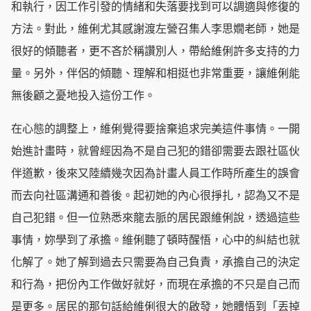
和執行，因工作引發的情緒和失落要找到可以調適與修復的
方法。對此，維俐尤其感謝渡左營召集人李思嫺老師，她是
很好的傾聽者，更不吝於稱讚別人，帶給維俐許多支持的力
量。另外，伴侶的傾聽、理解和相挺也非常重要，讓維俐能
無後顧之憂地投入這份工作。
在心態的調整上，維俐覺得要捨棄追求完美這件事情。一開
始進計畫時，就曾經因為不是自己犯的錯卻需要去跟社區伙
伴道歉，後來又陸續幾次因為計畫人員工作時所產生的誤會
而去向社區溝通和善後。起初她的內心很掙扎，認為又不是
自己犯錯。但一位熟悉來龍去脈的居民跟維俐說，透過這些
事情，妳學到了承擔。維俐聽了頓時醒悟，心中的糾結也就
化解了。她了解到過去只需要為自己負責，承擔自己的決定
和行為，把份內工作做好就好，而現在承擔的不只是自己而
是更多。居民的那句話給維俐很大的啟發，她體悟到「丟掉