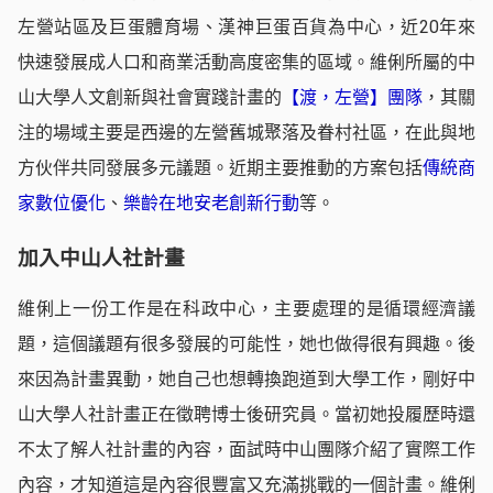
左營站區及巨蛋體育場、漢神巨蛋百貨為中心，近20年來
快速發展成人口和商業活動高度密集的區域。維俐所屬的中
山大學人文創新與社會實踐計畫的
【渡，左營】團隊
，其關
注的場域主要是西邊的左營舊城聚落及眷村社區，在此與地
方伙伴共同發展多元議題。近期主要推動的方案包括
傳統商
家數位優化
、
樂齡在地安老創新行動
等。
加入中山人社計畫
維俐上一份工作是在科政中心，主要處理的是循環經濟議
題，這個議題有很多發展的可能性，她也做得很有興趣。後
來因為計畫異動，她自己也想轉換跑道到大學工作，剛好中
山大學人社計畫正在徵聘博士後研究員。當初她投履歷時還
不太了解人社計畫的內容，面試時中山團隊介紹了實際工作
內容，才知道這是內容很豐富又充滿挑戰的一個計畫。維俐