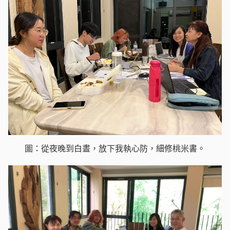
圖：從夜晚到白晝，放下我執心防，細修桃米書。