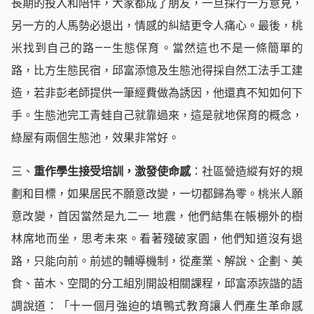
長期的投入和陪伴，大家都成了朋友，一旦採行一方意見，
另一方的人馬勢必退出，情感的糾結更令人痛心。最後，桃
米找到自己的路——生態保育。當然這也不是一條簡單的
路，比方生態民宿，邱富添憶及生態池得採自然工法手工建
造，若非彭老師提供一筆經費做為誘因，他還真不知如何下
手。生態池完工青蛙自己就靠過來，這是就地保育的概念，
綠屋有兩個生態池，效果非常好。
三、
重作學生接受培訓，激發使命感
：社區營造縱有好的規
劃和目標，如果居民不願意改變，一切都歸為零。桃米人願
意改變，首因當然是九二一 地震，他們結集在帳棚外的樹
林席地而坐，思考未來。看著殘破家園，他們知道沒有退
路，只能向前。前述的輔導機制，從產業、解說、企劃、美
食、苗木、空間的分工組別開設相關課程，邱富添詼諧的語
調說道：「十一個月強迫的填鴨式教育讓人們產生革命感