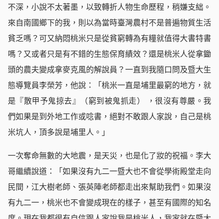
不深，小說不太著墨，以致轉折人物生命歷程，稍嫌支絀。
來自南國鄉下的我，則以為當時臺灣農村不是普遍物質生活
貧乏嗎？可又納悶桃米只是從貧窮轉為有糧就值得大書特書
嗎？又或者只是有不錯的生態保育績效？還是桃米人從拿鋤
頭的農夫變成拿麥克風的解說員？一直到我隨口問及暨大生
態導覽員李榮芳，他說：「桃米一直是埔里最窮的地方，就
是『散甲予鬼掠去』（窮到被鬼抓走） ，很沒有尊嚴。我
們如果是到外地工作或唸書，絕對不敢跟人家說，自己是桃
米坑人，頂多說是埔里人。」
一次奪命無數的大地震，是天災，也是化了妝的祝福。李大
哥繼續說道：「如果沒有九二一暨大也不會從學術殿堂走向
民間，江大樹老師、張英陣老師都走出來幫助我們。如果沒
有九二一，桃米也不會變成現在的樣子，甚至有國際的知名
度。現在我都很有自信跟人家說我是桃米人，我家就在暨大