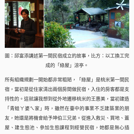
圖：邱富添講述第一間民宿成立的故事，比方：以工換工完
成的「綠屋」涼亭。
所有組織規劃一開始都非常粗陋，「綠屋」是桃米第一間民
宿，當初是從住家清出兩個房間做民宿，入住的房客都是支
持性的。這就讓我想到從外地遷移桃米的王惠美，當初建造
「青蛙ㄚ婆ㄟ家」時，雖然在臺中的事業不乏建築業的朋
友，她還是將機會給予坤伯三兄弟。從進入救災、買地、蓋
屋、建生態池、參加生態課程到經營民宿，她都是無心插