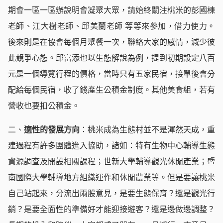
期會一區一區辦說明會凝聚大眾，請始終關注桃米的彭國棟
老師、江大樹老師、邱美蘭老師 等等來參加，借力使力。
後來則是在協會每個月聚餐一次，聯絡大家的感情，減少彼
此競爭心態。邱富添也以生態解說為例，提到初期設定八百
元是一個導覽行程的價格，當時只有五家民宿，接單後會分
配給每個民宿，收了錢產生公積金制度。其他美食組，若有
營收也要扣公積金。
二、
適性的發展方向
：桃米成為生態村並不是渾然天成，重
建過程有許多團體進入協助，諸如：特有生物中心輔導生態
資源調查及開設相關課程；世新大學輔導觀光休閒產業；暨
南國際大學輔導地方組織運作和休閒農業等。但是要讓桃米
自己站起來，分流出兩股意見，是要生態保育？還是觀光行
銷？是要全面性的準備好才能迎接遊客？還是邊做邊調整？