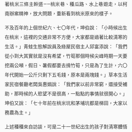
著桃米三條主幹道——桃米巷、種瓜路、水上巷遊走，以柯
南辦案精神，放大問題，重新看到桃米原來的樣子。
不及百年的上個世紀六、七〇年代，坤伯說：「小時候出生
在桃米，這裡的交通非常不方便，大家都是過著比較清寒的
生活。」青蛙生態解說員及綠屋民宿主人邱富添說：「我們
從小到大其實就是沒有希望，竹筍那個時候尖峰時期一天要
挖兩公噸，假日、暑假都要去揹竹筍，只是為了生計，六〇
年代開始一公斤只剩下五毛錢，原本是兩塊錢。」草本生活
家民宿餐廳老闆吳惠娟說：「我們家以前非常窮，還接受補
助，那時候的人慾望不是很高，一點點的事情就很開心。」
坤伯又說：「七十年前在桃米坑和茅埔坑都是梯田，大家以
務農為主。」
上述種種來自訪談，可是二十一世紀出生的孩子對清寒體悟