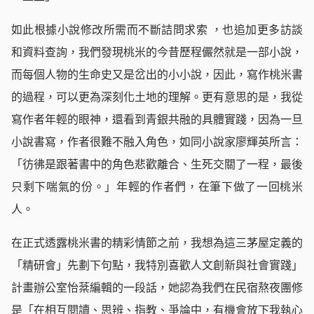
如此根據小說修改所需而不斷詰問求索 ，也追加更多訪談
和資料查詢，我們發現桃米的今昔歷程儼然就是一部小說，
而每個人物的生命史又是岔出的小小說，因此，寫作桃米書
的過程，可以更為深刻化土地的理解。更有意思的是，我從
寫作者年輕的眼神，還看到青銀共融的具體實踐，因為一旦
小說書寫，作者很難不融入角色，如同小說家廖輝英所言：
「彷彿是跟著書中的角色悲歡離合、生死交關了一程，最後
只剩下喘氣的份。」年輕的作者們，在筆下做了一回桃米
人。
在正式透露桃米書的精彩情節之前，我想為這三茅屋定義的
「精研會」先劃下句點，我特別喜歡人文創新與社會實踐」
計畫辦公室怡棻編輯的一段話，她認為我們在民宿熬夜團修
是「在相互閱讀、思辨、指教、爭論中，有機會放下我執心