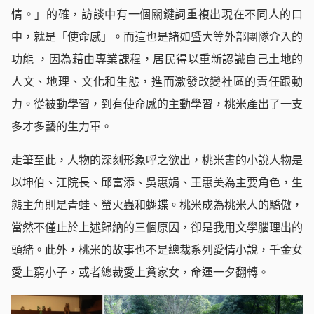
情。」的確，訪談中有一個關鍵詞重複出現在不同人的口
中，就是「使命感」。而這也是諸如暨大等外部團隊介入的
功能 ，因為藉由專業課程，居民得以重新認識自己土地的
人文、地理、文化和生態，進而激發改變社區的責任跟動
力。從被動學習，到有使命感的主動學習，桃米產出了一支
多才多藝的生力軍。
走筆至此，人物的深刻形象呼之欲出，桃米書的小說人物是
以坤伯、江院長、邱富添、吳惠娟、王惠美為主要角色，生
態主角則是青蛙、螢火蟲和蝴蝶。桃米成為桃米人的驕傲，
當然不僅止於上述歸納的三個原因，卻是我用文學腦理出的
頭緒。此外，桃米的故事也不是總裁系列愛情小說，千金女
愛上窮小子，或者總裁愛上貧家女，命運一夕翻轉。