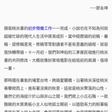
——
廖永坤
撰寫桃米書的
初步預備工作
一一完成，小說也在不知為何就
超級忙碌的現代人生活中逐漸成形，當中經歷過的初稿、審
稿、提修稿意見、修稿等等對讀者不甚有意義的過程，就容
我快轉帶過。十一月初，我們到坤伯的三茅屋民宿進行桃米
書的共同修改，大概就像好萊塢電影在結局前的高潮，值得
一書。
那時還在暑氣的埔里台地，跨過愛蘭橋，沿著桃米溪從桃米
巷攀爬而上，竟有著涼爽的秋意，這就是桃米聚落的山性，
雖然它的海拔介於山與非山之間。我們爬上小丘石階，一款
雅緻的木質黑板小主人似地挺立眼前，以遒勁有力的粉筆板