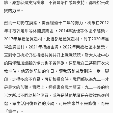
柳，原意就是支持桃米。不管是陪伴或是支持，都是桃米改
變的力量。
然而一切仍在摸索，需要經過十二年的努力，桃米在2012
年才被評定甲等休閒農業區 ，2014年獲優等休區卓越獎，
2017年榮獲優質農村，此後都是優質農村，到了2020年贏
得金牌農村，2021年持續金牌，2022年榮獲社區永續獎，
直到今日桃米仍在持續共美共好上戰戰兢兢，暨大人社中心
的陪伴和加諸新的協力也不曾停歇。這是我在三茅屋再次求
教坤伯，他清楚記憶的年日，讓我清楚感受到這一步一腳
印，走得多麼不容易，可初稿撰寫時，我們都以為九二一才
是最大的苦難。實際上，經過書寫我才釐清，九二一後的桃
米之所以不同於其他災區，或許是其他地區是在嘗試修復創
傷，讓生活回復過往的步調，可是桃米並不是修復，而是
「重生」。