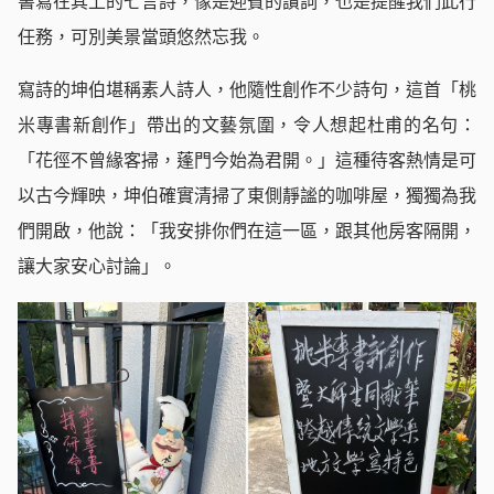
書寫在其上的七言詩，像是迎賓的讚詞，也是提醒我們此行
任務，可別美景當頭悠然忘我。
寫詩的坤伯堪稱素人詩人，他隨性創作不少詩句，這首「桃
米專書新創作」帶出的文藝氛圍，令人想起杜甫的名句：
「花徑不曾緣客掃，蓬門今始為君開。」這種待客熱情是可
以古今輝映，坤伯確實清掃了東側靜謐的咖啡屋，獨獨為我
們開啟，他說：「我安排你們在這一區，跟其他房客隔開，
讓大家安心討論」。