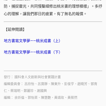
防，捕捉靈光，共同慢鑿細修出桃米書的理想模樣」。多抒
心的理解，讓我們那日的疲累，有了無名的報償。
【延伸閱讀】
地方書寫文學夢——桃米成書（上）
地方書寫文學夢——桃米成書（下）
發行
國科會人文創新與社會實踐計畫
編輯委員會
呂欣怡、呂寶靜、陳東升、彭俊亨、趙曉芳、鄧育
仁、蔡瑞明、鄭麗珍、謝國興
編輯
余炘倫、郭怡棻、陳慧艶、黃靖玫、黃筱然