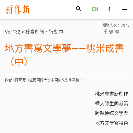
新作坊
EN
瀏覽人次： 7045
Vol.132
>
社會創新．行動中
地方書寫文學夢——桃米成書
（中）
作者 / 陳正芳（暨南國際大學中國語文學系教授）
桃米專書新創作
暨大師生同
献
策
跨越傳統文學樂
地方文學寫特色