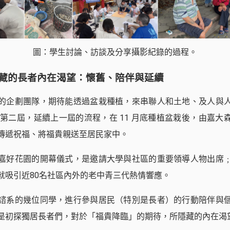
圖：學生討論、訪談及分享攝影紀錄的過程。
藏的長者內在渴望：懷舊、陪伴與延續
的企劃團隊，期待能透過盆栽種植，來串聯人和土地、及人與
邁入第二屆，延續上一屆的流程，在 11 月底種植盆栽後，由嘉大
傳遞祝福、將福貴親送至居民家中。
嘉好花園的開幕儀式，是邀請大學與社區的重要領導人物出席
就吸引近80名社區內外的老中青三代熱情響應。
諮系的幾位同學，進行參與居民（特別是長者）的行動陪伴與
是初探獨居長者們，對於「福貴降臨」的期待，所隱藏的內在渴