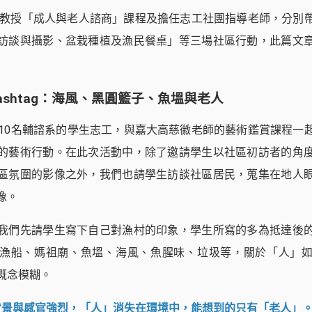
透過教授「成人與老人諮商」課程及擔任志工社團指導老師，分別
訪談與攝影、盆栽種植及漁民餐桌」等三場社區行動，此篇文
ashtag：海風、黑圓籃子、魚塭與老人
領10名輔諮系的學生志工，與嘉大高慈徽老師的藝術鑑賞課程一
的藝術行動。在此次活動中，除了邀請學生以社區初訪者的角
區氛圍的影像之外，我們也請學生訪談社區居民，蒐集在地人
像。
我們先請學生寫下自己對漁村的印象，學生所寫的多為抵達後
漁船、媽祖廟、魚塭、海風、魚腥味、垃圾等，關於「人」
概念模糊。
背景與感官強烈，「人」消失在環境中，能想到的只有「老人」