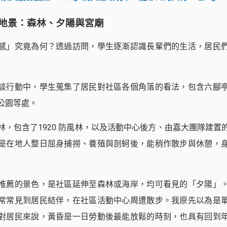
地景：森林、夕陽與宮廟
感」究竟為何？透過訪問，學生逐漸認識長輩們的生活，居民
談行動中，學生蒐集了居民對社區各個角落的看法，包含六腳
公園等處。
林，包含了1920 防風林，以及活動中心後方、由嘉大團隊建置
是在地人整日屈身捕撈、養殖與剖蚵後，能稍作散步與休憩，
推薦的景色，是社區延伸至森林或海岸，均可看見的「夕陽」
常常見到居民結伴，在社區活動中心周遭散步。我原先以為是
對居民來說，黃昏是一日勞動後最能放鬆的時刻，也具有回到