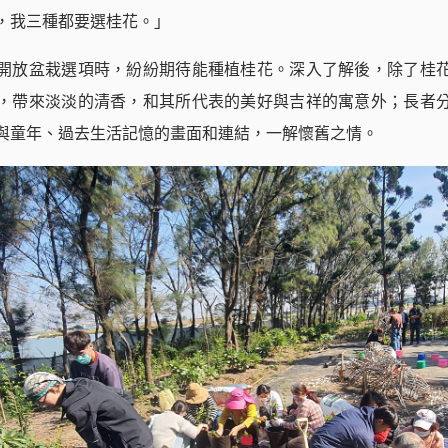
，我三種都要選桂花。」
開放盆栽選項時，紛紛期待能種植桂花。深入了解後，除了桂
，帶來淡淡的清香，和其所代表的美好與吉祥的寓意外；長者
與童年、過去生活記憶的畫面和連結，一解懷舊之情。