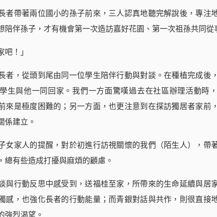
長者帶著兩位國小的孫子前來，三人認真地聽完解說後，專注
想陪伴孫子，才有機會第一次造訪嘉好花園、第一次祖孫共同從
家吧！」
長者，從頭到尾由同一位學生陪伴行動與對談。在種植完成後
學生與他一同回家。我們一方面驚嘆過去在社區辦理活動時
前來是極度困難的；另一方面，也更注意到在探訪獨居者家前
關係建立。
子女家人的提醒，對於初進行訪視關懷的我們（陌生人），帶
，總有些造成打擾與麻煩的顧慮。
談與行動反思中感受到，送福桂至家，所帶來的生命延續與居
獨感，也強化長者的行動能量；而青銀對話與共作，則很直接
的強烈渴望。