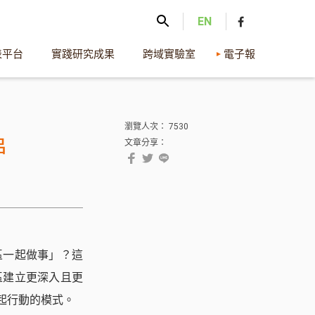
EN
表平台
實踐研究成果
跨域實驗室
電子報
瀏覽人次： 7530
串
文章分享：
區一起做事」？這
區建立更深入且更
起行動的模式。