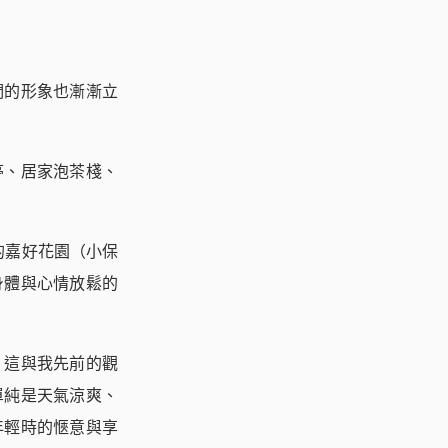
們的形象也漸漸立
亭、居家泡茶棧、
的嘉好花園（小保
身體與心情放鬆的
。這與我先前的觀
單純是天氣涼爽、
年輕時的愜意與享