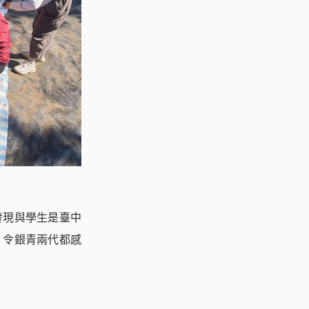
發現與學生是臺中
，令銀青兩代都感