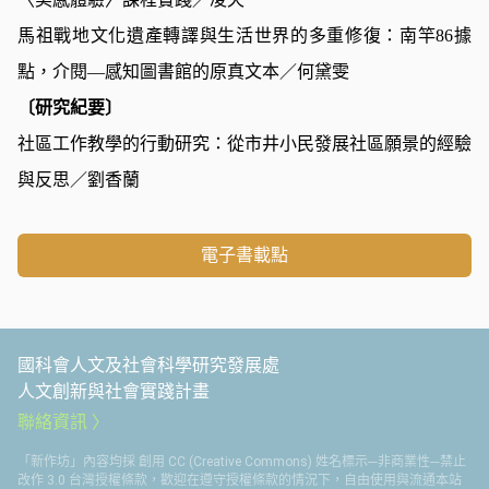
馬祖戰地文化遺產轉譯與生活世界的多重修復：南竿86據
點，介閱—感知圖書館的原真文本
／何黛雯
〔研究紀要〕
社區工作教學的行動研究：從市井小民發展社區願景的經驗
與反思
／劉香蘭
電子書載點
國科會人文及社會科學研究發展處
人文創新與社會實踐計畫
聯絡資訊
「新作坊」內容均採 創用 CC (Creative Commons) 姓名標示─非商業性─禁止
改作 3.0 台灣授權條款，歡迎在遵守授權條款的情況下，自由使用與流通本站