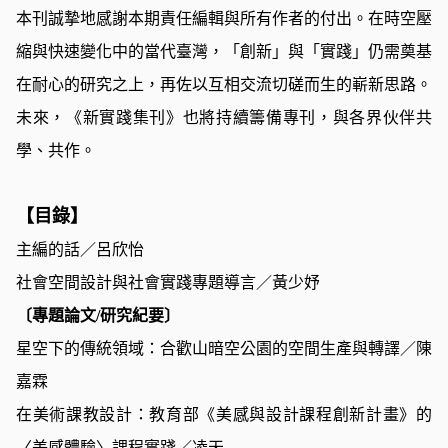
本刊誠摯地感謝本期責任編輯與所有作者的付出。在時空壓
縮與快速變化中的當代臺灣，「創新」與「實踐」仍需奠基
在耐心的研究之上，再佐以互相交流切磋而生的嶄新思路。
未來，《新實踐集刊》也將持續籌備專刊，與各界伙伴共
學、共作。
【目錄】
主編的話／呂欣怡
社會空間設計與社會實踐專題導言／黃少妤
〔專題論文/研究紀要〕
星空下的傳統領域：合歡山暗空公園的空間生產與轉譯
／陳
嘉霖
在美術課教設計：教育部《美感與設計課程創新計畫》的
〈美感體驗〉課程實踐
／凌天