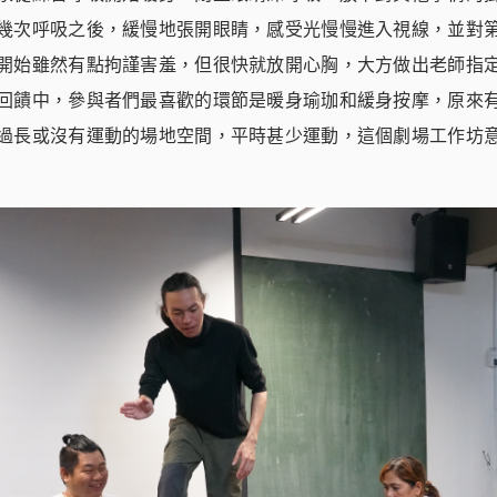
幾次呼吸之後，緩慢地張開眼睛，感受光慢慢進入視線，並對
開始雖然有點拘謹害羞，但很快就放開心胸，大方做出老師指
回饋中，參與者們最喜歡的環節是暖身瑜珈和緩身按摩，原來
過長或沒有運動的場地空間，平時甚少運動，這個劇場工作坊