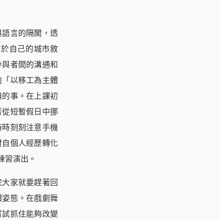
與語言的隔閡，透
屬於自己的城市敘
參與者間的溝通和
向「以移工為主體
難的事。在上課初
者從短暫假日中挪
時時刻刻注意手機
材自個人經歷轉化
練習演出。
完大家就要趕著回
體姿態。在戲劇舞
嘗試抓住能夠改變