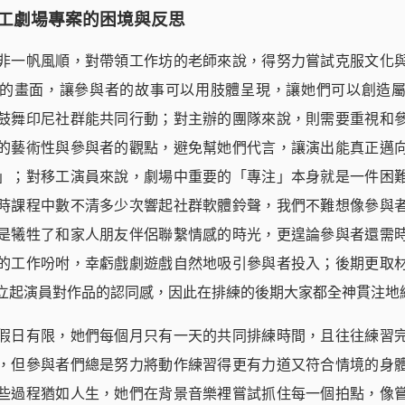
工劇場專案的困境與反思
非一帆風順，對帶領工作坊的老師來說，得努力嘗試克服文化
的畫面，讓參與者的故事可以用肢體呈現，讓她們可以創造
鼓舞印尼社群能共同行動；對主辦的團隊來說，則需要重視和
的藝術性與參與者的觀點，避免幫她們代言，讓演出能真正邁
」；對移工演員來說，劇場中重要的「專注」本身就是一件困
時課程中數不清多少次響起社群軟體鈴聲，我們不難想像參與
是犧牲了和家人朋友伴侶聯繫情感的時光，更遑論參與者還需
的工作吩咐，幸虧戲劇遊戲自然地吸引參與者投入；後期更取
立起演員對作品的認同感，因此在排練的後期大家都全神貫注地
假日有限，她們每個月只有一天的共同排練時間，且往往練習
，但參與者們總是努力將動作練習得更有力道又符合情境的身
些過程猶如人生，她們在背景音樂裡嘗試抓住每一個拍點，像