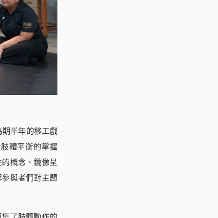
為期半年的移工戲
於肢體平衡的掌握
性的概念、鏡像呈
解參與者們對主題
蒐集了肢體動作的