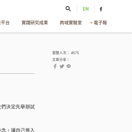
EN
表平台
實踐研究成果
跨域實驗室
電子報
瀏覽人次： 4575
）
文章分享：
我們決定先舉辦試
掛念，讓自己進入