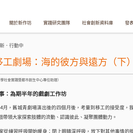
關於新作坊
實踐研究團隊
社會創新資料庫
發
新．行動中
移工劇場：海的彼方與遠方（下
海大學社會實踐暨都市創生中心專任助理）
事：為期半年的戲劇工作坊
1年4月，舊城青劇場演出後的四個月後，考量到移工的接受度，
戲帶領大家探索肢體的流動、認識彼此、凝聚團體動力。
家從練習呼吸開始暖身：閉上眼睛深呼吸，放下對其他事情的