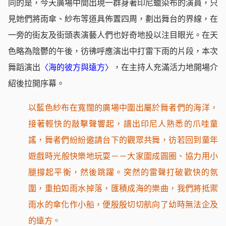
同的是，今天廣場中間出現一群身著印尼蠟染布的演員，只
見她們將雨傘、紗布等道具佈置四周，劃出舞台的界線，在
一旁的街友及街頭表演藝人們也好奇地投以注目眼光。在天
色略為陰鬱的午後，彷彿呼應演出中打雷下雨的片段，本次
舞蹈演出
〈海的彼方與遠方〉
，在主持人充滿活力地開場介
紹後拉開序幕。
以藍色紗布在寬闊的廣場中圍出屬於舞者們的海洋，
接著輕快的敲擊聲響起，譜出印尼人熟悉的爪哇童
謠，舞者們紛紛邀請台下的觀眾共舞，彷若回到童年
遊戲時光般快樂地玩耍－－大家圍成圓圈、協力用小
腿撐起平衡，然後跳躍。突然的雷聲打破歡快的氛
圍，重拍如雨水掉落，匯積成海的樂曲，我們將抵禦
雨水的傘化作小船，便殷殷切切航向了幼時無法企及
的遠方。