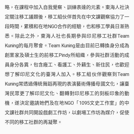
略，在課程中加入自我覺察、訓練表達的元素。東海人社決
定關注移工議題後，移工組伙伴首先在中文課觀察協力了一
段時間，累積和在地NGO合作的經驗，也和移工學員日漸熟
悉。除此之外，東海人社也長期參與印尼移工社群Team
Kuning的每月聚會。Team Kuning是由目前已轉換身分成為
創業家及碩士生的前移工Pindy所組織，參與社群活動的成
員身分各異，包含廠工、看護工、外籍生、新住民，也歡迎
想了解印尼文化的臺灣人加入。移工組伙伴觀察到Team
Kuning常透過傳統舞蹈再現的表演藝術傳播母國文化，讓臺
灣民眾更了解印尼文化、翻轉對印尼移工的刻板印象的動
機，遂決定邀請她們及在地NGO「1095文史工作室」的中
文課社群共同開設戲劇工作坊，以劇場工作坊為媒介，促使
不同的移工社群的再凝聚。