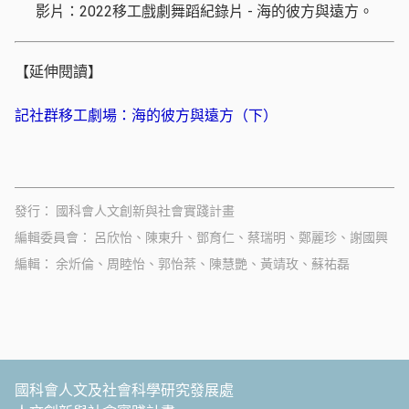
影片：2022移工戲劇舞蹈紀錄片 - 海的彼方與遠方。
【延伸閱讀】
記社群移工劇場：海的彼方與遠方（下）
發行
國科會人文創新與社會實踐計畫
編輯委員會
呂欣怡、陳東升、鄧育仁、蔡瑞明、鄭麗珍、謝國興
編輯
余炘倫、周睦怡、郭怡棻、陳慧艷、黃靖玫、蘇祐磊
國科會人文及社會科學研究發展處