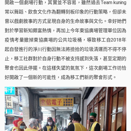
開啟一個劇場行動，其實並不容易，雖然過去Team kuning
常以舞蹈、飲食文化作為翻轉刻板印象的行動策略，但卻未
曾以戲劇敘事的方式呈現自身的生命故事與文化。幸好她們
對於學習新知頗富熱情，再加上今年東協廣場管理單位因為
疫情考量撤掉東協廣場的公共垃圾桶，導致移工自2018年
起自發進行的淨川行動因無法將撿拾的垃圾清運而不得不停
止，移工社群對於自身行動不被支持感到失落，甚至定期的
聚會也因此停擺。在這樣失望的氣氛下，這次劇場工作坊恰
好開啟了一個新的可能性，成為移工們新的聚會形式。