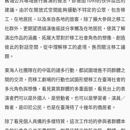
舊城公共場域進行展演的做法，即是由1095的伙伴提出的
建議。由於在開放式空間能夠擾動不特定的公眾，包含移
工、在地居民，以及來自各地的旅客，除了擴大參與之移工
社群外，更期望透過演後座談分享觸及在地居民，使其了解
演出作品的涵義、拓展大眾對於移工社會角色的想像、創造
彼此的對話空間，從中理解移工的處境，進而關注移工議
題。
東海人社團隊在的中區的諸多行動，都試圖增進不同群體之
間的交流，而移工劇場的行動也試圖形塑移工在臺灣社會的
多元角色與想像，看見異質群體的多重面貌，看見台上的表
演者們可以是外國人、是勞動者，也可以是學習者、演員／
舞者，是印尼公民，也是在臺灣待了十幾年的僑居者。
除了看見個人具備的多樣特質，這次工作坊的參與者群體本