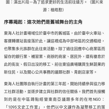
圖：演出片段－為了追求更好的生活前往遠方。（圖片來
源：植皓懃）
序幕揭起：這次她們是舊城舞台的主角
東海人社計畫場域位於臺中市的舊城區，由於臺中火車站、
客運轉運站皆座落於此，讓這裡成為中部地區的交通樞紐，
也聚集多元族群在此往來活動。除了過往因應中心商業區而
留存的銀行業、補習業、商辦的商家、居民外，還有棲息於
此的街友、假日出沒的移工、前往東協廣場購買生鮮蔬果的
新住民，以及關心公共事務的議題社群、青創店家等。
東海人社團隊自執行計畫的第三年起，開始持續參與協力移
工社群活動，並逐步建立與社群的信任關係。我們首先接觸
到的是在中區蹲點經營東南亞議題多年的在地NGO：
「1095文史工作室」
，他們以中文課作為凝聚移工的策