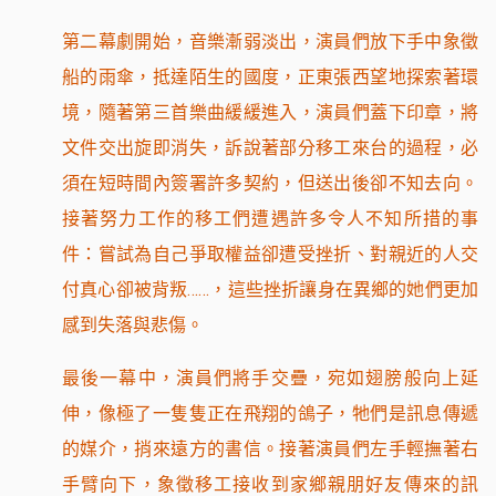
第二幕劇開始，音樂漸弱淡出，演員們放下手中象徵
船的雨傘，抵達陌生的國度，正東張西望地探索著環
境，隨著第三首樂曲緩緩進入，演員們蓋下印章，將
文件交出旋即消失，訴說著部分移工來台的過程，必
須在短時間內簽署許多契約，但送出後卻不知去向。
接著努力工作的移工們遭遇許多令人不知所措的事
件：嘗試為自己爭取權益卻遭受挫折、對親近的人交
付真心卻被背叛……，這些挫折讓身在異鄉的她們更加
感到失落與悲傷。
最後一幕中，演員們將手交疊，宛如翅膀般向上延
伸，像極了一隻隻正在飛翔的鴿子，牠們是訊息傳遞
的媒介，捎來遠方的書信。接著演員們左手輕撫著右
手臂向下，象徵移工接收到家鄉親朋好友傳來的訊