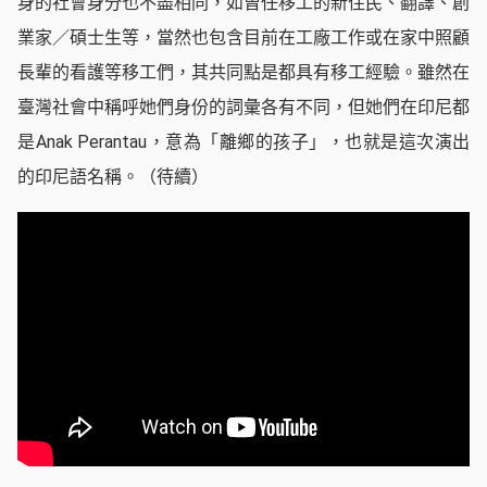
身的社會身分也不盡相同，如曾任移工的新住民、翻譯、創
業家／碩士生等，當然也包含目前在工廠工作或在家中照顧
長輩的看護等移工們，其共同點是都具有移工經驗。雖然在
臺灣社會中稱呼她們身份的詞彙各有不同，但她們在印尼都
是Anak Perantau，意為「離鄉的孩子」，也就是這次演出
的印尼語名稱。（待續）