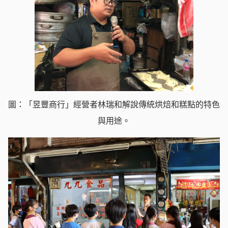
圖：「昱豐商行」經營者林瑞和解說傳統烘焙和糕點的特色
與用途。