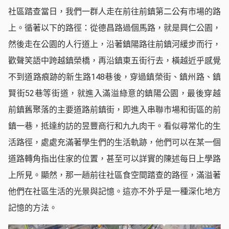
社區踏查當日，我們一群人走在前往前鎮第二公有市場的路
上。循著以下的路徑：從德昌路過個馬路，就是興仁公園，
然後走在公園的人行道上，沿著鎮陽路往前鎮河緩步而行，
歡聲笑語中跨越鎮榮橋，再沿鎮東五街行去，橫越近乎感覺
不到道路痕跡的新生路148巷後，穿過鎮榮街、鎮州路、鎮
賢街52巷等街道，就進入滿溢綠意的鎮陽公園，最後穿越
前鎮舊聚落的主要道路前鎮街，即進入串聯市場和街區的前
鎮一巷，抵達約訪的昱豐商行和九九肉干。看似尋常化的生
活路徑，處處充滿著學生們的生活軌跡，他們可以在某一個
道路轉角指出住家的位置，甚至可以詳實的陳述每日上學路
上所見。顯然，那一趟前往社區食空間踏查的路徑，滿溢著
他們在社區生活的光景與記憶。這亦不外乎是一種深化地方
記憶的方法。