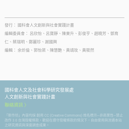
發行
國科會人文創新與社會實踐計畫
編輯委員會
呂欣怡、呂寶靜、陳東升、彭俊亨、趙曉芳、鄧育
仁、蔡瑞明、鄭麗珍、謝國興
編輯
余炘倫、郭怡棻、陳慧艶、黃靖玫、黃筱然
國科會人文及社會科學研究發展處
人文創新與社會實踐計畫
聯絡資訊
「新作坊」內容均採 創用 CC (Creative Commons) 姓名標示─非商業性─禁止
改作 3.0 台灣授權條款，歡迎在遵守授權條款的情況下，自由使用與流通本站
之研究資訊與深度調查成果。