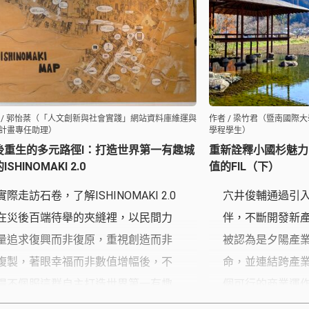
係。
法。
 / 郭怡棻（「人文創新與社會實踐」網站資料庫維運與
作者 / 梁竹君（暨南國際
計畫專任助理）
學程學生）
後重生的多元路徑Ⅰ：打造世界第一有趣城
重新詮釋小國杉魅力
ISHINOMAKI 2.0
值的FIL（下）
實際走訪石卷，了解ISHINOMAKI 2.0
穴井俊輔通過引
在災後百端待舉的夾縫裡，以民間力
伴，不斷開發新
量追求復興而非復原，重視創造而非
被認為是夕陽產
複製，著眼幸福而非數值增幅後，不
命，並連結跨產
得不佩服這群自主打造世界第一有趣
個可行的商業運
城鎮的實踐家，將「Build Back
木材產業不僅是