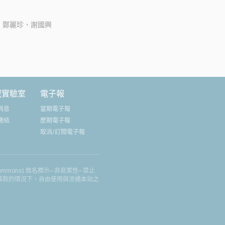
將傳統木材產品與現
、鄭麗珍、謝國興
合，再將不同的產業
成良性循環，共同促
展。
域實驗室
電子報
消息
當期電子報
連結
歷期電子報
取消/訂閱電子報
 Commons) 姓名標示─非商業性─禁止
權條款的情況下，自由使用與流通本站之