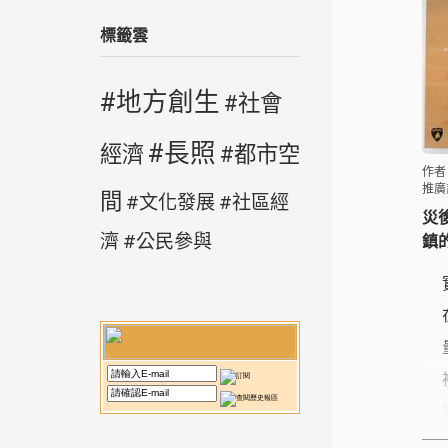
標籤雲
地方創生
社會
長照
經濟
都市空
作者
推廣
間
文化發展
社區經
災
濟
公民參與
鎮的