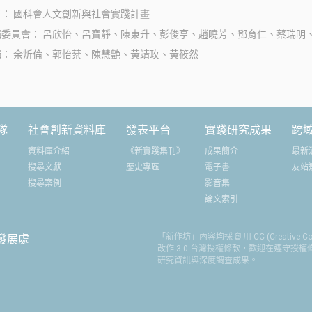
行
國科會人文創新與社會實踐計畫
Better」詮釋得淋漓盡致。他們從社區
過合作與創新，
輯委員會
呂欣怡、呂寶靜、陳東升、彭俊亨、趙曉芳、鄧育仁、蔡瑞明
／社群面向切入，不僅做到「更耐災
代設計理念相結
輯
余炘倫、郭怡棻、陳慧艶、黃靖玫、黃筱然
的重建」，還示範了更有趣、可持續
鏈結在一起，形
的地方再造行動模式。
進地方經濟的發
隊
社會創新資料庫
發表平台
實踐研究成果
跨
資料庫介紹
《新實踐集刊》
成果簡介
最新
搜尋文獻
歷史專區
電子書
友站
搜尋案例
影音集
論文索引
「新作坊」內容均採 創用 CC (Creative
發展處
改作 3.0 台灣授權條款，歡迎在遵守授
研究資訊與深度調查成果。