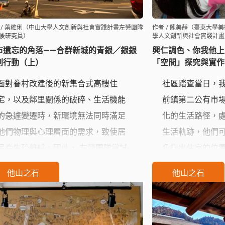
 / 葉維俐（中山大學人文創新與社會實踐計畫左營團隊
作者 / 陳美靜（臺東大學
後研究員）
學人文創新與社會實踐計畫
市遺忘的角落——合群新城的青銀／銀銀
興仁調色、你我他上
創行動（上）
「空間」探究與實作
面對眷村改建後的新集合式高樓住
社區踏查當日，
宅，以及鄰里關係的破碎、生活機能
前鎮第二公有市
的急遽變遷時，新環境無法同時滿足
化的生活路徑，
他們物理與心理層面的需求，致使居
生活軌跡，他們
民產生疏離感。因此， 左營團隊嘗試
角指出住家的位
在社區中建立多樣化的合作平台，串
陳述每日上學路
他山之石
他山之石
聯社區中的異質性群體，提供互不認
趟前往社區食空
識或不熟識的居民連結、互動的管
著他們在社區生
道，並探究社群網絡的各種社會關
亦不外乎是一種