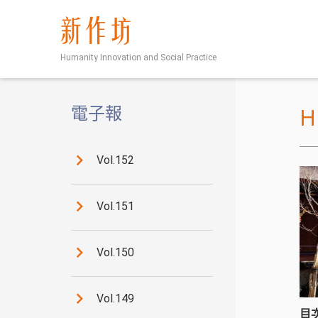
新作坊
Humanity Innovation and Social Practice
電子報
Vol.152
Vol.151
Vol.150
Vol.149
目