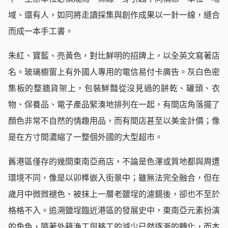
域、還有人，如同將走讀採集與創作成果以一針一線，縫合
而成一本手工書。
朱紅、寶藍、亮黃色，對比鮮明的招牌上，以全英文寫著店
名。玻璃櫥窗上有外國人專用的電信易付卡廣告。灰白色密
集板的整牆貨架上，包裝鮮豔從沒見過的餅乾、罐頭、衣
物、保養品、電子產品緊湊地排列在一起，有間店角落擺了
顏色非常不自然的情趣用品，而有間店甚至以美金計價；像
是在方寸間濃縮了一整個外國的大型超市。
舊港區僅存的幾間東南亞商店，不論是色澤或質地都與周遭
環境不同，像是以卯榫嵌入街景中；雖無法完全融合，但在
歲月中微微褪色、被抹上一層老鹽埕的濾鏡後，卻也不至於
格格不入。追溯鹽埕臨近港區的發展史中，東南亞元素扮演
的角色，隨著外籍漁工與移工的減少已然逐漸的轉化，而本