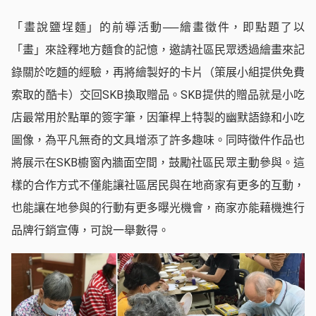
「畫說鹽埕麵」的前導活動──繪畫徵件，即點題了以
「畫」來詮釋地方麵食的記憶，邀請社區民眾透過繪畫來記
錄關於吃麵的經驗，再將繪製好的卡片（策展小組提供免費
索取的酷卡）交回SKB換取贈品。SKB提供的贈品就是小吃
店最常用於點單的簽字筆，因筆桿上特製的幽默語錄和小吃
圖像，為平凡無奇的文具增添了許多趣味。同時徵件作品也
將展示在SKB櫥窗內牆面空間，鼓勵社區民眾主動參與。這
樣的合作方式不僅能讓社區居民與在地商家有更多的互動，
也能讓在地參與的行動有更多曝光機會，商家亦能藉機進行
品牌行銷宣傳，可說一舉數得。