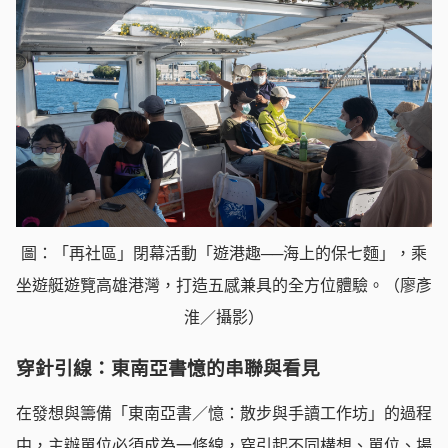
圖：「再社區」閉幕活動「遊港趣──海上的保七麵」，乘
坐遊艇遊覽高雄港灣，打造五感兼具的全方位體驗。（廖彥
淮／攝影）
穿針引線：東南亞書憶的串聯與看見
在發想與籌備「東南亞書／憶：散步與手讀工作坊」的過程
中，主辦單位必須成為一條線，穿引起不同構想、單位、場