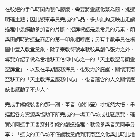
在較短的手作時間內製作膠版，需要將靈感化繁為簡、挑選
明確主題；因此觀察學員完成的作品，多少能夠反映出走讀
過程中最觸動參加者的片斷。招牌標語是最常見的元素，頗
與田調時對這些商店的第一印象相呼應；另有半數學員在構
圖中置入教堂意象，除了宗教符號本就較具創作張力之外，
導覽介紹了做為當地移工信仰中心之一的「天主教聖母顯靈
聖牌堂」、以及在早期服務海員，後致力於庇護、關懷東南
亞移工的「天主教海星服務中心」，後者蘊含的人文關懷應
該也感動了不少人。
完成手縫線裝書的那一刻，筆者（謝沛瑩）才恍然大悟，串
連起各方資源與協助下所完成的一場工作坊或社區展覽，確
實如同這手工書穿針引線的創造過程。就像參與者黃同學分
享：「這次的工作坊不僅讓我意識到東南亞文化與此時此地