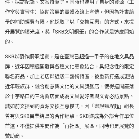
件、採訪紀錄、文案撰寫等。同時也運用了自身的資源（工
作室與實習生）協助策展的實體及線上宣傳，但因為計畫給
予的補助經費有限，他採取了以「交換互惠」的方式，來提
升展覽的曝光度，與「SKB文明鋼筆」的合作就是這麼開始
的。
SKB以製作鋼筆起家，是在臺灣已超過一甲子的在地文具品
牌，近年因積極開發與各種文化意象結合，具紀念性的限定
聯名商品，加上老店鄰近駁二藝術特區，被重新打造成更貼
近年輕族群、融合創意與文化的文具旗艦店，使得這間座落
於十字路口的三角窗店面成為文具愛好者與文青必訪景點。
誠如前文提到的資源交換互惠模式，因「畫說鹽埕麵」組長
曾有與SKB異業結盟的合作經驗，SKB遂成為外部合作單位
首選，不僅提供空間作為「再社區」展區，同時也是展覽的
贊助商。