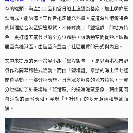
存的罐頭、海產加工品和當日船上漁獲為基底，加上麵條烹
製而成，能讓海上工作者迅速補充熱量。這道深具港灣特色
的料理結合港區週邊導覽，不僅呼應了「鹽埕麵」的地方特
色，更打造五感兼具的全方位體驗，讓活動空間從鹽埕區擴
展至高雄港區，由陸至海豐富了社區展覽的形式與內涵。
文中未提及的另一策展小組「鹽埕飯包」，是以海港都市野
餐作為開幕體驗式活動。而由「鹽埕麵」舉辦的海上保七麵
閉幕活動，一部分呼應鹽埕具有眾多麵食的地方特色，一部
分也連結了計畫場域「舊港區」的過渡港區意象，藉由開閉
幕活動的頭尾應和，展現「再社區」的多元意涵和豐盛面
貌。