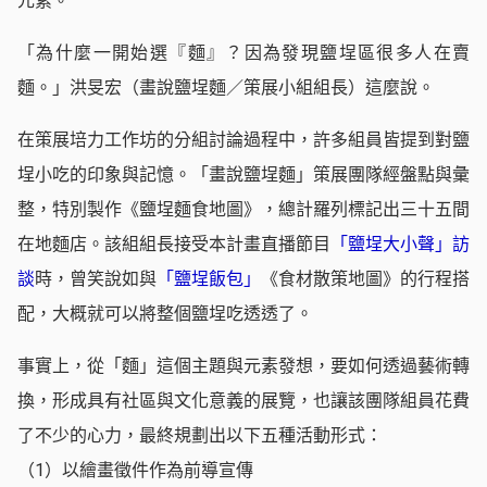
元素。
「為什麼一開始選『麵』？因為發現鹽埕區很多人在賣
麵。」洪旻宏（畫說鹽埕麵／策展小組組長）這麼說。
在策展培力工作坊的分組討論過程中，許多組員皆提到對鹽
埕小吃的印象與記憶。「畫說鹽埕麵」策展團隊經盤點與彙
整，特別製作《鹽埕麵食地圖》，總計羅列標記出三十五間
在地麵店。該組組長接受本計畫直播節目
「鹽埕大小聲」訪
談
時，曾笑說如與
「鹽埕飯包」
《食材散策地圖》的行程搭
配，大概就可以將整個鹽埕吃透透了。
事實上，從「麵」這個主題與元素發想，要如何透過藝術轉
換，形成具有社區與文化意義的展覽，也讓該團隊組員花費
了不少的心力，最終規劃出以下五種活動形式：
（1）以繪畫徵件作為前導宣傳