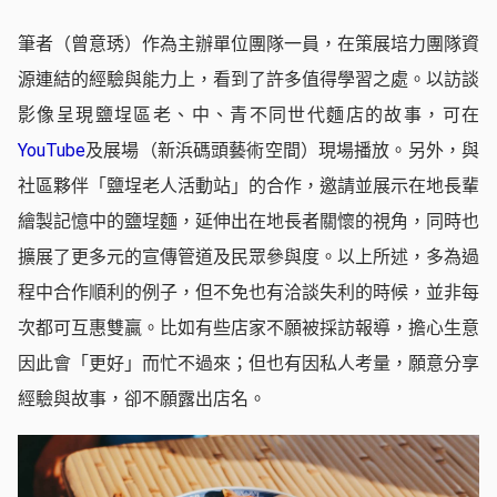
筆者（曾意琇）作為主辦單位團隊一員，在策展培力團隊資
源連結的經驗與能力上，看到了許多值得學習之處。以訪談
影像呈現鹽埕區老、中、青不同世代麵店的故事，可在
YouTube
及展場（新浜碼頭藝術空間）現場播放。另外，與
社區夥伴「鹽埕老人活動站」的合作，邀請並展示在地長輩
繪製記憶中的鹽埕麵，延伸出在地長者關懷的視角，同時也
擴展了更多元的宣傳管道及民眾參與度。以上所述，多為過
程中合作順利的例子，但不免也有洽談失利的時候，並非每
次都可互惠雙贏。比如有些店家不願被採訪報導，擔心生意
因此會「更好」而忙不過來；但也有因私人考量，願意分享
經驗與故事，卻不願露出店名。