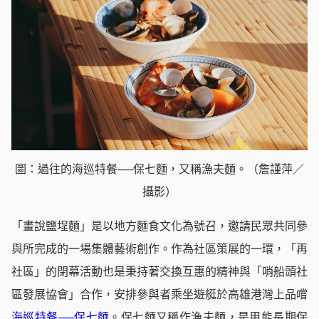
圖：過往的海巡特餐──保七麵，又稱漁夫麵。（詹謹萍／
攝影）
「畫說鹽埕麵」是以地方麵食文化為號召，邀請民眾共同參
與所完成的一場集體藝術創作。作為社區策展的一環，「再
社區」的閉幕活動也是秉持著交換互惠的精神與「哨船頭社
區發展協會」合作，安排參與者乘坐遊艇於高雄港灣上品嚐
海巡特餐──保七麵
。保七麵又稱作漁夫麵，是用能長期保