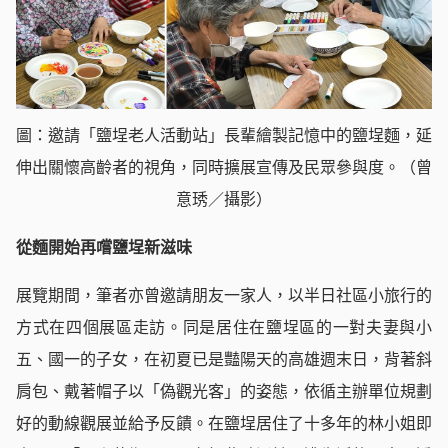
圖：邀請「鹽埕老人活動站」長輩繪製記憶中的鹽埕麵，延
伸出關懷高齡者的視角，同時擴展宣傳及民眾參與度。（曾
意琇／攝影）
從麵開始再嚐鹽埕新滋味
展覽期間，筆者亦曾邀請朋友一家人，以半日社區小旅行的
方式在四個展區走訪。同是居住在鹽埕區的一對夫妻與小
五、國一的子女，在初夏已是豔陽天的高雄週末日，背著斜
肩包、戴著帽子以「偽觀光客」的姿態，依循主辦單位規劃
好的動線觀展並給予反饋。在鹽埕居住了十多年的林小姐即