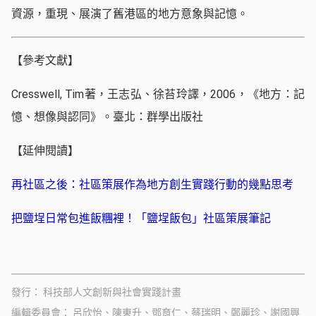
資源，重現、展演了舊港區的地方意象與記憶。
【參考文獻】
Cresswell, Tim著，王志弘、徐苔玲譯，2006，《地方：記
憶、想像與認同》。臺北：群學出版社
【延伸閱讀】
再社區之後：社區策展作為地方創生實踐行動的幾點思考
把鹽埕日常包進飯糰裡！「鹽埕飯包」社區策展筆記
發行
科技部人文創新與社會實踐計畫
編輯委員會
呂欣怡、陳東升、鄧育仁、蔡瑞明、鄭麗珍、謝國興