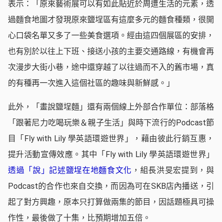
表示：「原來藝術展可以有如此貼近於周遭生活的元素，透
過麵食地圖才發現原來鹽埕區有這麼多元的麵食種類，很開
心口袋名單又多了一些美食選項。經由這四個展區的安排，
也有別於以往上下班、接送小孩的主要交通路線，有機會再
次漫步大街小巷，途中還穿越了以往過而不入的舊市場，真
的有種再一次進入這個社區的趣味與新鮮感。」
此外，「畫說鹽埕麵」還有兩個線上外部合作單位：部落格
「跟著尼力吃喝玩樂＆親子生活」與時下流行的Podcast節
目「Fly with Lily 學英語環遊世界」，藉由彼此行銷互惠，
提升活動宣傳效應。其中「Fly with Lily 學英語環遊世界」
透過「說」記述鹽埕在地麵食文化
，組長洪旻宏提到，與
Podcast的合作也來自交換，而因為可在SKB店內播送，引
起了對方興趣，原本只打算做兩集的節目，因話題極具可操
作性，最後做了十集，比預期增加五倍。