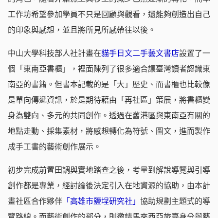
工作坊希望參加學員不只是回顧與觀看，還能夠創造出自己
的印象與感想，並且將所見所感帶往以後。
中山大學科技部人社計畫在
貓手日文二手藝文書店
設置了一
個「東南亞書櫃」，裡面陳列了很多適合讓臺灣讀者認識東
南亞的書籍。但書本記載的是「大」歷史、而書櫃也比較像
是單向傳遞資訊，於是期待藉由「再社區」策展，將書櫃變
身為雙向、多元的共同創作。透過在舊港區與東南亞有關的
地點走動、採集素材，將感想轉化為符號、圖文，進而製作
成手工書的藝術創作展示。
初步完成前置田調與實地踏查之後，考量到解說導覽與引導
創作都是專業，經討論後決定引入在地資源的協助，由本計
畫社區合作夥伴
「高雄市鹽埕研究社」
協助規劃主題式的導
覽路線。而藝術創作的部分，則邀請馬來西亞旅臺身分與藝