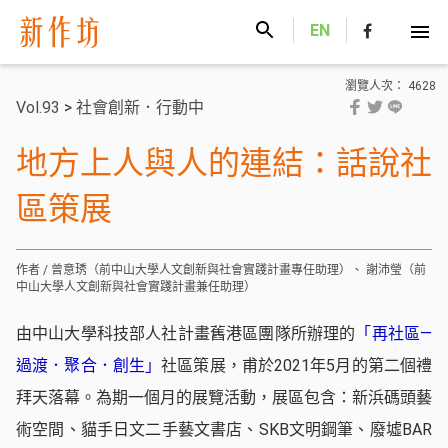
新作坊
EN
瀏覽人次： 4628
Vol.93
>
社會創新．行動中
地方上人與人的連結：話說社
區策展
作者 / 曾意琇（前中山大學人文創新與社會實踐計畫專任助理）、 謝沛瑩（前
中山大學人文創新與社會實踐計畫兼任助理）
由中山大學科技部人社計畫舊港區團隊所辦理的
「再社區—
過渡．聚合．創生」
社區策展，甫於2021年5月的第二個禮
拜天落幕。為期一個月的展覽活動，展區包含：新浜碼頭藝
術空間、貓手日文二手藝文書店、SKB文明鋼筆、廢墟BAR