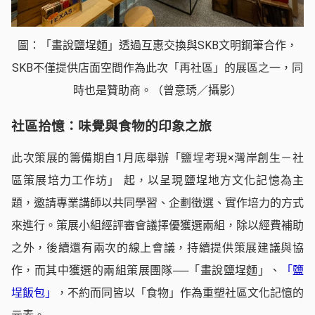
圖：「畫說鹽埕麵」透過互惠交換與SKB文明鋼筆合作，
SKB不僅提供店面空間作為此次「再社區」的展區之一，同
時也是贊助商。（曾意琇／攝影）
社區拾憶：味覺與食物的印象之旅
此次策展的籌備期自1月底舉辦「鹽埕考現×灣岸創生－社
區策展培力工作坊」 起，以呈現鹽埕地方文化記憶為主
題，邀請專業講師以共同學習、企劃徵選、實作培力的方式
來進行。策展小組經評審會議擇優獲選兩組，除以經費補助
之外，後續還有兩次的線上會議，持續提供策展建議與協
作，而其中獲選的兩組策展團隊──「畫說鹽埕麵」、
「鹽
埕飯包」
，不約而同皆以「食物」作為重塑社區文化記憶的