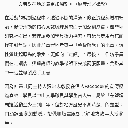
與者對在地認識更加深刻。（廖彥淮／攝影）
在活動的規劃過程中，透過不斷的溝通、修正流程與增補細
節，促使活動的核心意識與理念層面更加深刻厚實。如鹽埕
研究社提出，若僅讓參加學員獨力探索，可能會走馬看花而
找不到焦點，因此加重實地考察中「導覽解說」的比重，讓
性質比起原先的散步，更傾向「走讀」。最後，工作坊學員
們在走讀後，透過講師的教學帶領下完成兩張版畫，彙整其
中一張並縫製成手工書。
因為計畫共同主持人張錦忠教授在個人Facebook的宣傳極
為奏效，學員以中山大學職員與學生占大宗，屬於「在鹽埕
周邊活動至少三到四年，但對地方歷史不甚清楚」的類型；
口頭調查參加動機，想做膠版畫跟想了解地方故事大抵參
半。