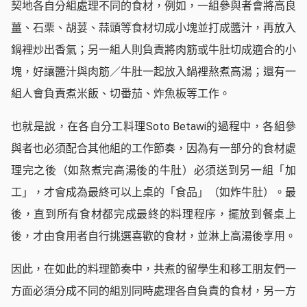
契地各自分組處理不同的食材，例如，一組參與者會將高良
薑、石栗、胡荽、蒜頭等食材切成小塊並打成醬汁，再放入
鍋裡炒出香氣；另一組人則負責將肉筋或牛肚切成適合的小
塊，好讓醬汁與肉筋／牛肚一起放入鍋裡熬煮高湯；還有一
組人會負責煮米飯、切番茄、炸魚板等工作。
也就是說，在各自分工料理Soto Betawi的過程中，各組參
與者也必須配合其他組的工作節奏，因為有一部分的食材處
理完之後（如熬煮完高湯後的牛肚）必須送到另一組「加
工」，才會成為最終可以上桌的「食品」（如炸牛肚）。最
後，直到所有食材都完成最終的料理程序，擺放到餐桌上
後，才由食用者自行挑選喜歡的食材，並淋上高湯後享用。
因此，在如此的料理節奏中，共煮的留學生和移工朋友們一
方面必須分成不同的組別同時處理各自負責的食材，另一方