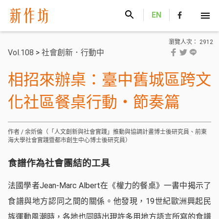
新作坊
EN
瀏覽人次： 2912
Vol.108
>
社會創新．行動中
相招來辦桌：臺中舊城區跨文
化社區餐桌行動・節奏篇
作者 / 余炘倫（「人文創新與社會實踐」推動與協調計畫博士後研究員、前東
海大學社會實踐暨都市創生中心博士後研究員）
食譜作為社會團結的工具
法國學者Jean-Marc Albert在《權力的餐桌》一書中揭示了
食譜與地方認同之間的關係。他發現，19世紀歐洲興起民
族運動風潮時，各地也同時出現許多用地方語言所寫的食譜