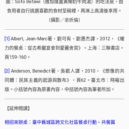
圖：Soto Betawi（雅加達薑黃椰奶牛肉湯）的吃法是，由
食用者自行挑選喜歡的食材至碗裡，再淋上高湯後享用。
（攝影／余炘倫）
[1]
Albert, Jean-Marc著、劉可有、劉惠杰譯，2012，《權
力的餐桌：從古希臘宴會到愛麗舍宮》。上海：三聯書店。
頁159-160。
[2]
Anderson, Benedict著、吳叡人譯，2010，《想像的共
同體：民族主義的起源與散布》，頁62。臺北市：時報出
版。小括號內容為原書內容，中括號內容為筆者所加。
【延伸閱讀】
相招來辦桌：臺中舊城區跨文化社區餐桌行動・共餐篇