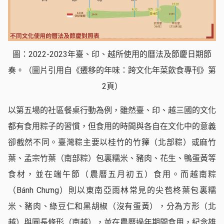
圖：2022-2023年臺、印、越所使用的曆法及節慶日期節
奏。（圖片引用自《遷移的年味：跨文化年菜飲食專刊》第
2頁）
以第五場的社區餐桌行動為例，雖然臺、印、越三國的文化
都有食用粽子的習慣，但食用的時間與各自在文化中的意義
卻截然不同。臺灣粽主要以桂竹的竹籜（北部粽）或麻竹
葉、孟宗竹葉（南部粽）包裏糯米、豬肉、花生、鴨蛋黃等
食材，並在端午節（農曆五月初五）食用。而越南粽
（Bánh Chưng）則以東南亞雨林常見的尖苞柊葉包裏糯
米、豬肉、綠豆仁和黑胡椒（沒有蛋黃），分為方形（北
越）與圓長條形（南越），並在農曆過年期間食用，紀念雄