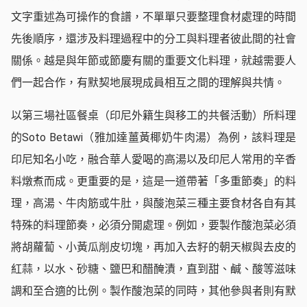
文字重述為可操作的食譜，不單單只要整理食材處理的時間
先後順序，還涉及料理過程中的分工與料理者彼此間的社會
關係。越是與年節或節慶有關的重要文化料理，就越需要人
們一起合作，有默契地展現成員相互之間的理解與共情。
以第三場社區餐桌（印尼外籍生與移工的共餐活動）所料理
的Soto Betawi（雅加達薑黃椰奶牛肉湯）為例，該料理是
印尼知名小吃，融合華人愛喝的高湯以及印尼人常用的辛香
料燉煮而成。更重要的是，這是一道帶著「多重節奏」的料
理，高湯、牛肉筋或牛肚，與酸泡菜三種主要食材各自有其
特殊的料理節奏，必須分開處理。例如，要製作酸泡菜必須
將胡蘿蔔、小黃瓜削皮切塊，再加入去籽的朝天椒與去皮的
紅蒜，以水、砂糖、鹽巴和醋醃漬，直到甜、鹹、酸等滋味
調和至合適的比例。製作酸泡菜的同時，其他參與者則有默