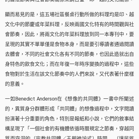
顯而易見的是，這五場社區餐桌行動所做的料理均是印、越
文化中的節慶或年菜料理，反映兩國文化特有的時間觀與社
會節奏，因此，將兩文化的年菜料理放到同一本專刊中，要
呈現的其實不單單僅是食物本身，而是要引導讀者通過閱讀
去體會，不同的社會文化各有不同的節奏，也因此造就出自
身特色的飲食文化；而在年復一年時序變換的過程中，這些
食物對於生活在該文化節奏中的人們來說，又代表著什麼樣
的意義。
一如Benedict Anderson在《想像的共同體》一書中所闡述
的，異質身分群體形成「共同體」的想像過程中，文字閱讀
扮演著十分重要的角色，特別是報紙和小說，它們的敘事結
構呈現了「一個社會的有機體依循時曆規定之節奏，穿越同
質而空洞的〔宗教共同體／王朝神諭式〕時間……〔讓民族