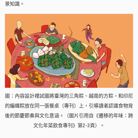
景知識。
圖：內容設計裡試圖將臺灣的三角粽、越南的方粽，和印尼
的編織粽放在同一張餐桌（專刊）上，引導讀者認識食物背
後的節慶節奏與文化意涵。（圖片引用自《遷移的年味：跨
文化年菜飲食專刊》第2-3頁）。