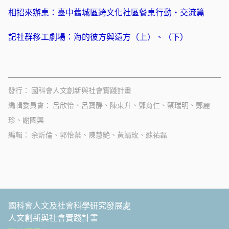
相招來辦桌：臺中舊城區跨文化社區餐桌行動・交流篇
記社群移工劇場：海的彼方與遠方（上）
、
（下）
發行
國科會人文創新與社會實踐計畫
編輯委員會
呂欣怡、呂寶靜、陳東升、鄧育仁、蔡瑞明、鄭麗
珍、謝國興
編輯
余炘倫、郭怡棻、陳慧艶、黃靖玫、蘇祐磊
國科會人文及社會科學研究發展處
人文創新與社會實踐計畫