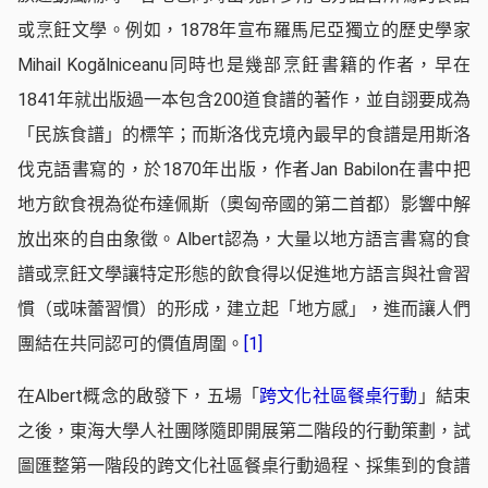
或烹飪文學。例如，1878年宣布羅馬尼亞獨立的歷史學家
Mihail Kogălniceanu同時也是幾部烹飪書籍的作者，早在
1841年就出版過一本包含200道食譜的著作，並自詡要成為
「民族食譜」的標竿；而斯洛伐克境內最早的食譜是用斯洛
伐克語書寫的，於1870年出版，作者Jan Babilon在書中把
地方飲食視為從布達佩斯（奧匈帝國的第二首都）影響中解
放出來的自由象徵。Albert認為，大量以地方語言書寫的食
譜或烹飪文學讓特定形態的飲食得以促進地方語言與社會習
慣（或味蕾習慣）的形成，建立起「地方感」，進而讓人們
團結在共同認可的價值周圍。
[1]
在Albert概念的啟發下，五場「
跨文化社區餐桌行動
」結束
之後，東海大學人社團隊隨即開展第二階段的行動策劃，試
圖匯整第一階段的跨文化社區餐桌行動過程、採集到的食譜