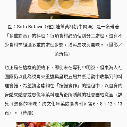
圖：Soto Betawi（雅加達薑黃椰奶牛肉湯）是一道帶著
「多重節奏」的料理：每項食材必須個別分工處理，還有不
少食材需經過多重的處理步驟，增添層次與風味。（攝影／
余炘倫）
也正是在這樣的脈絡下，即使未在專刊中明說，但東海人社
團隊仍以此為視角來重述與呈現五場共餐活動中收集到的料
理食譜，希望讀者能夠在「按譜實作」的過程中，以自身的
身體來體會或想像年菜料理背後所隱藏的社會團結意涵（詳
見《遷移的年味：跨文化年菜飲食專刊》第6、8、12、13
頁）。（待續）