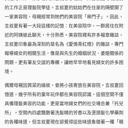
的工作正是理髮院學徒。言叔夏的姑姑們在住家的隔壁開了
一家美容院，母親經常到她們的美容院「串門子」。因此，
言叔夏有著一大段這樣的記憶：在美容院中，一群居住在附
近的阿姨彼此聊天，十分熟悉。美容院裡有許多報章雜誌，
言叔夏印象最為深刻的是名為《愛情青紅燈》的雜誌，專門
報導婦女的相關生活，像是與先生的婚姻狀況、婆媳關係的
問題，更有筆友交誼的專欄，讓她早早地看見婦女的許多困
境。
偶爾母親因買菜的緣故，會將小孩寄放在美容院。言叔夏回
憶道，幾乎所有的童年玩伴都在美容院認識，這個空間不僅
具備理髮美容的功能，更是當地婦女們的社交場合兼「托兒
所」。空間內四處飄散著洗髮精的芳香以及燙頭髮化學藥劑
的各種味道，但言叔夏現在卻覺得這些味道象徵著一種「親