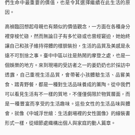
們生命中最重要的價值，也是令其選擇繼續在此生活的原
因。
高禎臨回想起母親也有類似的價值觀念，一方面在各種身分
裡穿梭忙碌，然而無論日子有多忙碌或也曾經窘迫，她始終
讓自己和孩子維持得體的樣貌裝扮，生活的品質及美感是永
遠不可割捨之事。臺中中區以往是熱鬧的摩登之處，也是一
個娛樂的地方。來到現場的受訪者之一的姜奶奶也於採訪中
透露，自己重視生活品質，會帶著小孩體驗生活、品嘗美
食、踏青野餐，都是一種對生活品味養成的薰陶。從中我們
可以看見生活有不一樣的質地，不僅僅侷限於物質層面，而
是一種豐富而享受的生活趣味。這些女性的生活品味與體
會，就像《中城浮世繪：生活劇場裡的女性圖像》的線裝書
形式一樣，從細節處織構出個人與家庭的動人篇章。