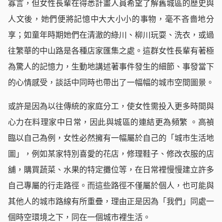
寡言，但女性長輩在得悉計畫人員希望了解舊城區的歷史與
人文後，她們便將記憶中大大小小的事物，毫不吝嗇地分
享；如童年時期她們在清澈的綠川、柳川玩耍、洗衣，或過
往繁華的中山路是各種店家匯集之處。這群女性長輩有著極
為驚人的記憶力，生動地講述著事件發生的細節、事發當下
的心情感受，談話中同時也帶出了一幅幅的城市空間圖景。
或許是因為以往傳統的家庭分工，使女性需投入更多時間與
心力在料理家中日常，因此與城區的連結更為頻繁 。高禎
臨以自己為例，女性必然擁有一幅屬於自己的「城市生活地
圖」，例如某家特別喜愛的花店，修理鞋子、修改衣服的店
舖，購買蔬菜、水果的特定攤位等，在日常裡慢慢建立許多
自己專屬的行走路徑。而這些路徑不僅屬於個人，也可能與
其他人的城市路線有所重疊，理由正是因為「我們」同處一
個時空環境之下，同在一個城市裡生活。