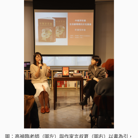
圖：高禎臨老師（圖左）與作家言叔夏（圖右）以書為引，