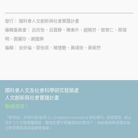
發行
國科會人文創新與社會實踐計畫
編輯委員會
呂欣怡、呂寶靜、陳東升、趙曉芳、鄧育仁、蔡瑞
明、鄭麗珍、謝國興
編輯
余炘倫、郭怡棻、陳慧艶、黃靖玫、黃筱然
國科會人文及社會科學研究發展處
人文創新與社會實踐計畫
聯絡資訊
「新作坊」內容均採 創用 CC (Creative Commons) 姓名標示─非商業性─禁止
改作 3.0 台灣授權條款，歡迎在遵守授權條款的情況下，自由使用與流通本站
之研究資訊與深度調查成果。