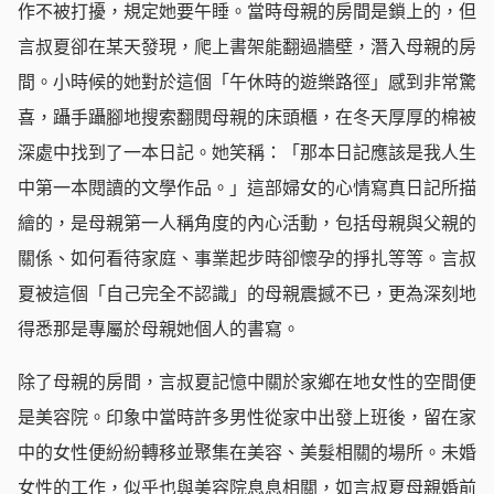
作不被打擾，規定她要午睡。當時母親的房間是鎖上的，但
言叔夏卻在某天發現，爬上書架能翻過牆壁，潛入母親的房
間。小時候的她對於這個「午休時的遊樂路徑」感到非常驚
喜，躡手躡腳地搜索翻閱母親的床頭櫃，在冬天厚厚的棉被
深處中找到了一本日記。她笑稱：「那本日記應該是我人生
中第一本閱讀的文學作品。」這部婦女的心情寫真日記所描
繪的，是母親第一人稱角度的內心活動，包括母親與父親的
關係、如何看待家庭、事業起步時卻懷孕的掙扎等等。言叔
夏被這個「自己完全不認識」的母親震撼不已，更為深刻地
得悉那是專屬於母親她個人的書寫。
除了母親的房間，言叔夏記憶中關於家鄉在地女性的空間便
是美容院。印象中當時許多男性從家中出發上班後，留在家
中的女性便紛紛轉移並聚集在美容、美髮相關的場所。未婚
女性的工作，似乎也與美容院息息相關，如言叔夏母親婚前