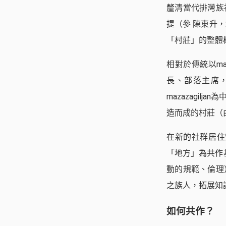
釐清當代排灣族
提（參 陳東升
「村莊」的整體
相對於傳統以ma
長、部落主席
mazazagi
造而成的村莊（
在新的社群居住空
「地方」為共作
動的規範、倫理
之族人，拓展知
如何共作？