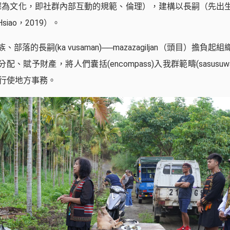
（可直譯為文化，即社群內部互動的規範、倫理），建構以長嗣（先出
iao，2019）。
部落的長嗣(ka vusaman)──mazazagiljan（頭目）擔負
、賦予財產，將人們囊括(encompass)入我群範疇(sasusu
an)行使地方事務。