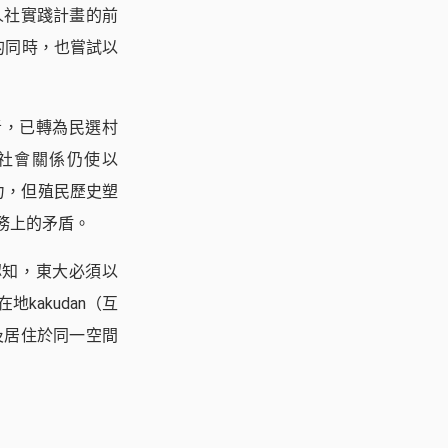
人社實踐計畫的前
的同時，也嘗試以
劃者，已轉為民選村
社會關係仍使以
響力，但殖民歷史塑
務上的矛盾。
的認知，東大必須以
akudan（互
及居住於同一空間