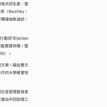
場域共同生產、實
orofsky，
於轉譯抽象論述，
研究(action
民共同研擬實踐架構，整
95）。
踐方案。藉由雙方
共作的大學確實地
同社區管理委員會
文健站中同辦理工