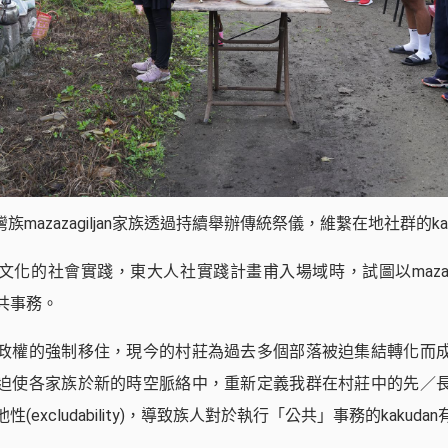
族mazazagiljan家族透過持續舉辦傳統祭儀，維繫在地社群的kak
化的社會實踐，東大人社實踐計畫甫入場域時，試圖以mazazag
共事務。
政權的強制移住，現今的村莊為過去多個部落被迫集結轉化而
迫使各家族於新的時空脈絡中，重新定義我群在村莊中的先／
(excludability)，導致族人對於執行「公共」事務的kakud