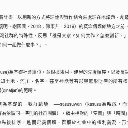
踐計畫「以創新的方式將理論與實作結合來處理在地議題、創
瑞明、謝國興，2018；陳東升，2018）的概念傳達給地方之前
灣社群的特殊性，反思「誰是大家？如何共作？怎麼創新？
如何一起做什麼事？」。
house)為基礎社會單位，並根據遷村、建屋的先後順序，以及長
認知土地、河川、名字，甚至神話等有形與無形財產的所有權
落(qinaljan)的範疇。
基礎的「我群範疇」──sasusuwan（kasusu為親戚，而s
n可理解為依循同一準則的社群團體），藉由相對的「空間」與「時
的先後排序，進而定義個體、群體於社會中的權利義務，形