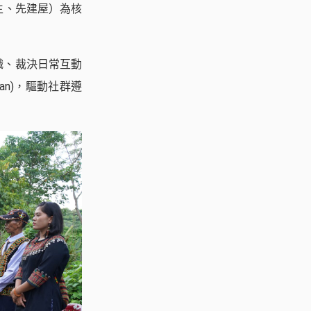
生、先建屋）為核
起組織、裁決日常互動
wan)，驅動社群遵