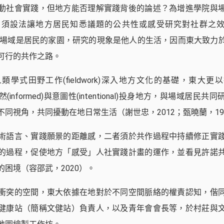
動社會實踐，但地方能否理解實踐背後的論述？為增進學院與
須設法讓地方居民知悉議題的公共性或感受研究對社群之效用（B
踐的場域是居民的家園，研究的現象是他人的生活，因而東大致力
可行的共作之路。
學式田野工作(fieldwork)深入地方文化的基礎，東大更以行動
知其然(informed)與意圖性(intentional)投身地方，與場域居
同視角，共同擾動在地日常生活（謝世忠，2012；甄曉蘭，19
術語言、實踐願景的距離感，二者須於共作過程中持續修正實
的過程，促使地方「感受」人社實踐計畫的運作，並看見許諾
困境（容邵武，2020）。
衝突的空間，東大依據在地對於不同空間脈絡的權責認知，偕
健康站（簡稱文健站）負責人，以及青年會會長等，於村莊與