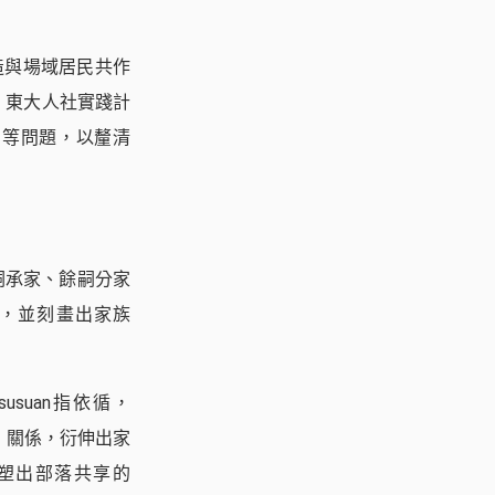
造與場域居民共作
，東大人社實踐計
」等問題，以釐清
嗣承家、餘嗣分家
，並刻畫出家族
usuan指依循，
間」關係，衍伸出家
塑出部落共享的