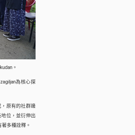
udan。
iljan為核心探
成，原有的社群邊
長地位，並衍伸出
an有著多種詮釋。