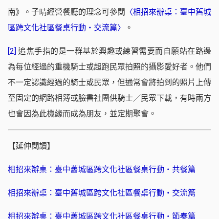
南》。子晴經營餐廳的理念可參閱
〈相招來辦桌：臺中舊城
區跨文化社區餐桌行動・交流篇〉
。
[2]
追焦手指的是一群基於興趣或練習需要而自願站在路邊
為每位經過的重機騎士或超跑民眾拍照的攝影愛好者。他們
不一定認識經過的騎士或民眾，但通常會將拍到的照片上傳
至固定的網路相簿或臉書社團供騎士／民眾下載，有時兩方
也會因為此機緣而成為朋友，並定期聚會。
【延伸閱讀】
相招來辦桌：臺中舊城區跨文化社區餐桌行動・共餐篇
相招來辦桌：臺中舊城區跨文化社區餐桌行動・交流篇
相招來辦桌：臺中舊城區跨文化社區餐桌行動・節奏篇