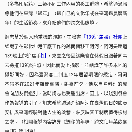
（多為印尼籍）三類不同工作內容的移工群體，希望通過報
導他們在臺灣「過年」（過自己的文化年或在臺灣過農曆新
年）的生活節奏，來介紹他們的跨文化處境。
炯志基於個人騎重機的興趣，在臉書
「139追焦照」社團
上
認識了在彰化伸港工廠工作的越南籍移工阿河。阿河是縣道
139號上的追焦手
[2]
，來臺之後因緣際會在休假日跟著同事
去縣道139號拍照，因此而愛上攝影，並結識了許多本地的
攝影同好。因為臺灣客工制度12年居留期限的規定，阿河
不得不在2021年離開臺灣。離臺前夕，他以自煮料理的餐
會向朋友們道別，當時炯志也受邀出席。因此，以踐別餐會
作為報導的引子，炯志希望透過介紹阿河在臺灣假日的節奏
安排與臺灣經驗對他人生的啟發，來反映客工制度值得檢討
之處。（相關報導內容詳見《遷移的年味：跨文化年菜飲食
專刊》第14頁）