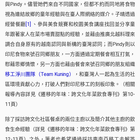
與Pindy。儘管她們來自不同國家，但都不約而同地將食物
視為連結故鄉的童年經驗與在臺人際網絡的媒介。子晴透過
經營餐廳
[1]
、參與美食競賽和校園美食講座找回並分享童
年跟著家人在菜市場賣甜點的經驗，並藉由推廣北越料理來
調合自身原有的越南認同與新構的臺灣認同；而Pindy則以
印尼食物來號召同鄉朋友，一方面通過定期餐會相互打氣，
慰藉思鄉情懷，另一方面也藉由餐會來號召同鄉的朋友組織
移工淨川團隊（Team Kuning）
，和臺灣人一起為生活的社
區環境貢獻心力，打破人們對印尼移工的刻板印象。（相關
報導內容詳見《遷移的年味：跨文化年菜飲食專刊》第10-
11頁）
除了採訪跨文化社區餐桌的兩位主廚以及簡介其他主廚的飲
食生命經驗（詳見《遷移的年味：跨文化年菜飲食專刊》第
12-13頁）之外，筆者也希望通過採訪東南亞移工去解答