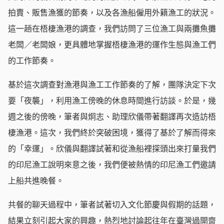
拍賣、販售漁獲的節奏，以及各漁船僱用外籍漁工的狀況。
這一趟在梧棲漁港的調查，我們訪問了三位漁工與兩攤魚攤
老闆／老闆娘，更具體地掌握梧棲漁港的運作生態與漁工們
的工作節奏。
基於這次調查對漁港與漁工工作節奏的了解，團隊決定下次
要「夜襲」，利用漁工傍晚的休息時間進行訪談。於是，幾
週之後的傍晚，筆者與炯志、助理欣儀帶著翻譯再次造訪梧
棲漁港。這次，我們終於突破困境，獲得了基於了解而得來
的「幸運」。欣儀與翻譯試著和從漁船裡探頭出來打量我們
的印尼漁工說明來意之後，我們便被熱情的印尼漁工們邀請
上船共進晚餐。
共餐的聊天過程中，筆者試著切入文化節慶與假期的話題，
結果立刻引起大家的興趣，熱烈地討論起往年在臺灣過開齋