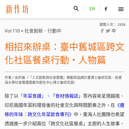
新作坊
EN
瀏覽人次： 2958
Vol.110
>
社會創新．行動中
相招來辦桌：臺中舊城區跨文
化社區餐桌行動・人物篇
作者 / 余炘倫（「人文創新與社會實踐」推動與協調計畫博士後研究員、前東
海大學社會實踐暨都市創生中心博士後研究員）
除了以「
年菜食譜」、「食材情報誌」
等內容來呈現越南、
印尼兩國年菜料理背後的社會文化與時間節奏之外，在
《遷
移的年味：跨文化年菜飲食專刊》
中，東海人社團隊也希望
透過進一步介紹兩位「跨文化社區餐桌」主廚的人生故事，