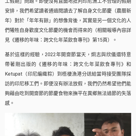
工假期」問題。即便沒有直面地批判印尼漁工不合理的假期
安排，我們希望讀者通過閱讀去了解自身文化節慶（農曆新
年）對於「年年有餘」的想像背後，其實是另一個文化的人
們犧牲自身歡度文化節慶的機會而得來的（相關報導內容詳
見《遷移的年味：跨文化年菜飲食專刊》第15頁）。
基於這樣的經驗，2022年開齋節當天，炯志與欣儀還特意
帶著剛出版的《遷移的年味：跨文化年菜飲食專刊》和
Ketupat（印尼編織粽）到梧棲漁港分送給當時接受團隊採
訪的印尼移工們。即便沒有辦法放假，我們仍然希望他們能
夠藉由吃到開齋節的節慶食物來撫平在異鄉無法過節的失落
感。