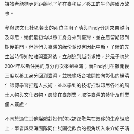
讓讀者能夠更近距離地了解在臺移民／移工的生命經驗及故
事。
參與跨文化社區餐桌的兩位主廚子晴與Pindy分別來自越南
及印尼，她們最初均以移工身分來到臺灣，並在居留期限到
期後離開。但她們與臺灣的緣份並沒有因此中斷，子晴的先
生當時得知她離開臺灣後，立刻追到越南求婚，於是子晴於
2004年以新住民的身分再次來到臺灣；而Pindy則在離開後
三度以移工身分回到臺灣，並機緣巧合地開始向彰化的楊清
仁師傅學習捏麵人技術，並以學到的技術捏製印尼各地的風
土人物與文化器物，最終在臺創業，取得臺灣的藝術及創業
個人簽證。
不同於過往其他媒體對她們的採訪都聚焦在遷移的生命經驗
上，筆者與東海團隊同仁試圖從飲食的視角切入來介紹子晴