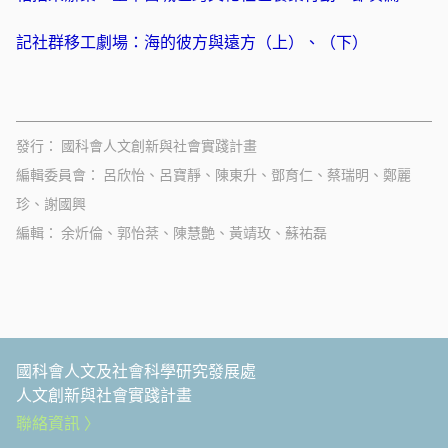
記社群移工劇場：海的彼方與遠方（上）
、
（下）
發行
國科會人文創新與社會實踐計畫
編輯委員會
呂欣怡、呂寶靜、陳東升、鄧育仁、蔡瑞明、鄭麗
珍、謝國興
編輯
余炘倫、郭怡棻、陳慧艶、黃靖玫、蘇祐磊
國科會人文及社會科學研究發展處
人文創新與社會實踐計畫
聯絡資訊