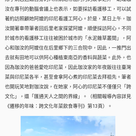
汝在專刊的動腦會議上也表示，如要採訪看護移工，可以試
著約訪照顧她阿嬤的印尼看護工阿心。於是，某日上午，珈
汝開著車帶筆者回后里老家探望阿嬤，順便採訪阿心。不同
於城市的看護移工往往被困於城市的「水泥雜草叢間」，阿
心和珈汝的阿嬤住在后里鄉下的三合院中，因此，一推門出
去就有田地可以供阿心種植東南亞的香料與蔬菜。此外，也
因為珈汝的爸爸愛吃印尼菜，因此珈汝家的年夜飯往往臺灣
菜與印尼菜各半，甚至會拿阿心煮的印尼菜去拜祖先。筆者
也開玩笑地對珈汝說，在她家，阿心的印尼菜不僅僅只「跨
文化」，還「匯通天人之間的界線」。（相關報導內容詳見
《遷移的年味：跨文化年菜飲食專刊》第13頁）。