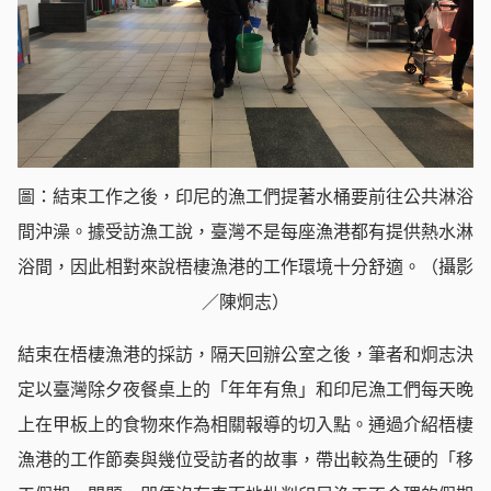
圖：結束工作之後，印尼的漁工們提著水桶要前往公共淋浴
間沖澡。據受訪漁工說，臺灣不是每座漁港都有提供熱水淋
浴間，因此相對來說梧棲漁港的工作環境十分舒適。（攝影
／陳炯志）
結束在梧棲漁港的採訪，隔天回辦公室之後，筆者和炯志決
定以臺灣除夕夜餐桌上的「年年有魚」和印尼漁工們每天晚
上在甲板上的食物來作為相關報導的切入點。通過介紹梧棲
漁港的工作節奏與幾位受訪者的故事，帶出較為生硬的「移