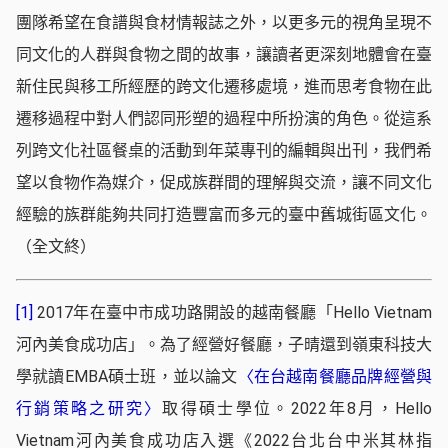
團隊希望在食譜與食材情報誌之外，以更多元的視角呈現不
同文化的人群與食物之間的故事，讓讀者更深刻地體會在臺
新住民與移工所經歷的跨文化遷移處境，進而思考食物在此
遷移過程中對人們認同形塑的過程中所扮演的角色。從這系
列跨文化社區餐桌的活動到年菜專刊的編輯與出刊，我們希
望以食物作為媒介，促成族群間的理解與交流，讓不同文化
經驗的族群能夠共同打造豐富而多元的臺中舊城街區文化。
（全文終）
[1]
2017年在臺中市成功路開設的越南餐廳「Hello Vietnam
河內美食成功店」。為了經營好餐廳，子晴還到嶺東科技大
學就讀EMBA碩士班，並以論文
〈在台越南餐廳品牌經營與
行銷策略之研究〉
取得碩士學位。2022年8月，Hello
Vietnam河內美食成功店入選《2022台北台中米其林指