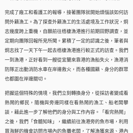
完成了廠工和看護工的報導，接著團隊就開始煩惱該如何訪
問外籍漁工。為了探查外籍漁工的生活處境及工作狀況，炯
志幾度跨上重機，自願前往梧棲漁港進行前期田野調查，並
定期向團隊回報所見所聞。累積了一定的認識之後，筆者與
炯志找了一天下午一起去梧棲漁港進行較正式的訪查。我們
一到漁港，正好看到一艘從宜蘭來靠港的漁船失火，漁港消
防隊正出動消防水車在岸邊救火，而各種國籍、身分的群眾
也都圍在岸邊關切。
把握這個特殊的情境，我們立刻轉換身分，從採訪者變成看
熱鬧的鄉民，隨機與旁邊同樣在看熱鬧的漁工、船老闆攀
談，藉此進一步了解他們的身分與工作內容。「看完熱鬧」
之後，我們「食髓知味」，繼續前往漁港旁的魚市場，利用
買海鮮的機會訪問市場內的魚攤老闆，了解漁獲來源、港內