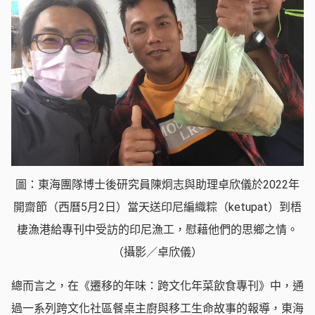
圖：東海團隊博士後研究員陳炯志與助理卓欣儀於2022年
開齋節（西曆5月2日）當天送印尼編織粽（ketupat）到梧
棲漁港給專刊中受訪的印尼漁工，慰藉他們的思鄉之情。
（攝影／卓欣儀）
總而言之，在《遷移的年味：跨文化年菜飲食專刊》中，通
過一系列跨文化社區餐桌主廚與移工生命故事的報導，東海