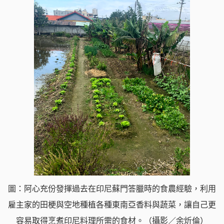
圖：阿心充份發揮過去在印尼蘇門答臘時的食農經驗，利用
雇主家的田梗與空地種植各種東南亞香料與蔬菜，讓自己更
容易取得烹煮印尼料理所需的食材。（攝影／余炘倫）