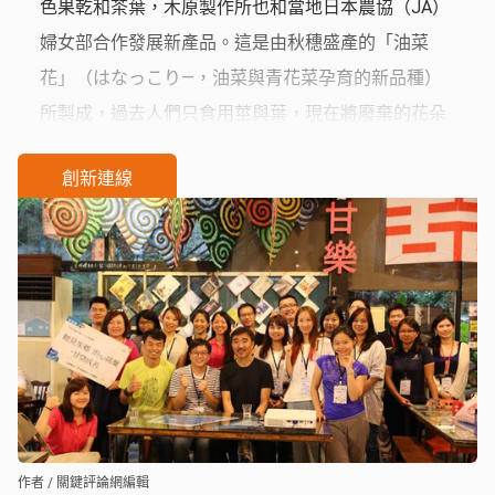
色果乾和茶葉，木原製作所也和當地日本農協（JA）
婦女部合作發展新產品。這是由秋穗盛產的「油菜
花」（はなっこり—，油菜與青花菜孕育的新品種）
所製成，過去人們只食用莖與葉，現在將廢棄的花朵
加工成兼具食用與觀賞的乾燥花，加以設計包裝後，
創新連線
附上食譜，一罐售價700日圓，上市不到三個月的時
間，兩千份商品旋即銷售一空。
作者 / 關鍵評論網編輯