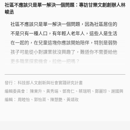
社區不應該只是單一解決一個問題：專訪甘樂文創創辦人林
峻丞
社區不應該只是單一解決一個問題，因為社區居住的
不是只有一種人口，有年輕人老年人，這些人是生活
在一起的，在兒童這塊你應該開始陪伴，特別是弱勢
孩子可能從小對課業就沒興趣了，難道你不需要給他
更多職業探索機會，拉他一把嗎？
發行
科技部人文創新與社會實踐研究計畫
編輯委員會
陳東升、黃秀端、鄧育仁、蔡瑞明、鄭麗珍、謝國興
編輯
周睦怡、郭怡棻、陳慧艷、黃靖玫