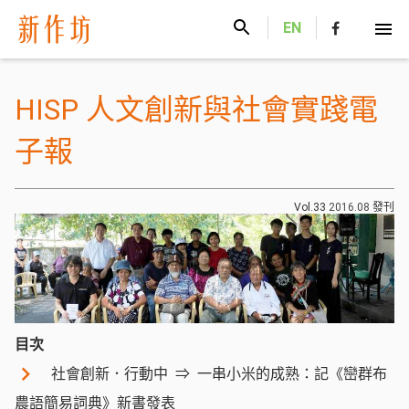
新作坊
EN
HISP 人文創新與社會實踐電
子報
Vol.33
2016.08
發刊
目次
社會創新．行動中
一串小米的成熟：記《巒群布
農語簡易詞典》新書發表