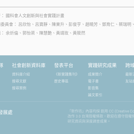
閉校舍，讓它繼續在海上載浮載沉。
有投入實作後對
不過，這處閒置又有美麗海景的校園
盟發展的期待。
行
國科會人文創新與社會實踐計畫
空間，在當地由町公所營運的「津奈
分享，為有意從
輯委員會
呂欣怡、呂寶靜、陳東升、彭俊亨、趙曉芳、鄧育仁、蔡瑞明
木美術館」和居民的努力下，成為推
校提供參考性的
輯
余炘倫、郭怡棻、陳慧艶、黃靖玫、黃筱然
動地域再生的重要據點。
且為臺日聯盟的
的方向。
隊
社會創新資料庫
發表平台
實踐研究成果
跨
資料庫介紹
《新實踐集刊》
成果簡介
最新
搜尋文獻
歷史專區
電子書
友站
搜尋案例
影音集
論文索引
「新作坊」內容均採 創用 CC (Creative
發展處
改作 3.0 台灣授權條款，歡迎在遵守授
研究資訊與深度調查成果。