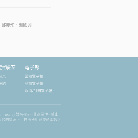
於未來跨國交流和聯
期待藉由各校代表的
事國際交流的大專院
、鄭麗珍、謝國興
作法與省思觀點，並
運作指出可繼續前進
域實驗室
電子報
消息
當期電子報
連結
歷期電子報
取消/訂閱電子報
 Commons) 姓名標示─非商業性─禁止
權條款的情況下，自由使用與流通本站之