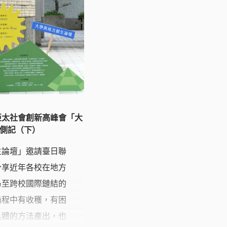
FIL」的產品不僅僅
化和情感的載體。
4亞太社會創新高峰會「大
側記（下）
生論壇」邀請臺日聯
分享近年各校在地方
乃至跨校國際鏈結的
過程中有收穫，有困
具體的方法產出，也