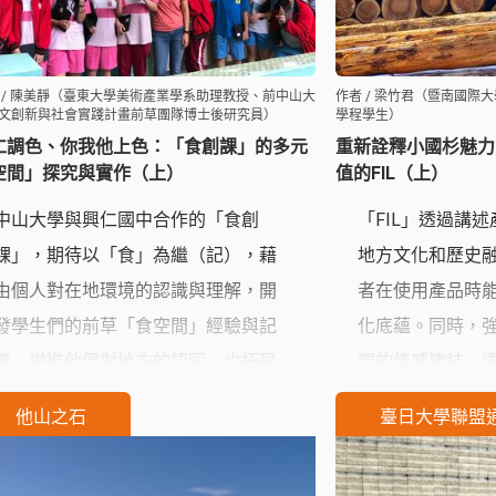
 / 陳美靜（臺東大學美術產業學系助理教授、前中山大
作者 / 梁竹君（暨南國際
文創新與社會實踐計畫前草團隊博士後研究員）
學程學生）
仁調色、你我他上色：「食創課」的多元
重新詮釋小國杉魅力
空間」探究與實作（上）
值的FIL（上）
中山大學與興仁國中合作的「食創
「FIL」透過講
課」，期待以「食」為繼（記），藉
地方文化和歷史
由個人對在地環境的認識與理解，開
者在使用產品時
發學生們的前草「食空間」經驗與記
化底蘊。同時，
憶，增進他們對地方的認同，也拓展
間的情感連結，
與在地的各種關係連結。從世代差異
擇，讓消費者在
他山之石
臺日大學聯盟
化的城市景觀記憶中，逐步建構學生
到來自阿蘇地區
們的「前鎮印象」。
讓「人」與「自