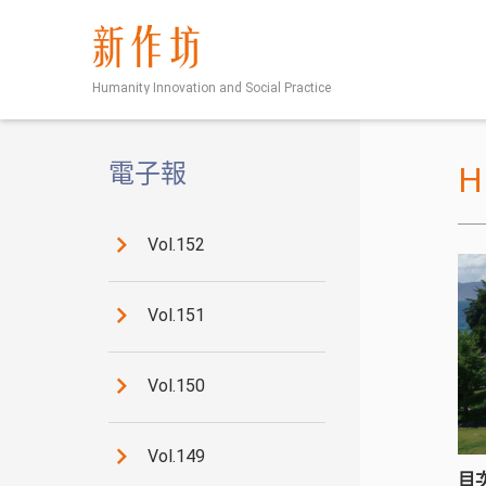
新作坊
Humanity Innovation and Social Practice
電子報
Vol.152
Vol.151
Vol.150
Vol.149
目