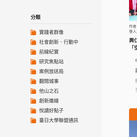
分類
作者
實踐者群像
學人
興
社會創新．行動中
「
前線紀實
研究焦點站
案例放送局
翻閱城事
他山之石
創新連線
悅讀好點子
臺日大學聯盟通訊