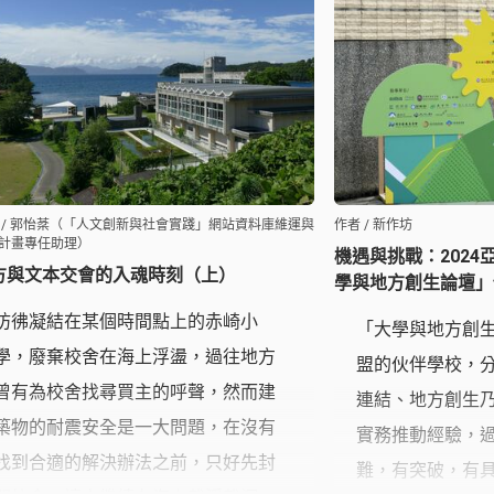
形成關係，使得「
是商品，更是文
 / 郭怡棻（「人文創新與社會實踐」網站資料庫維運與
作者 / 新作坊
計畫專任助理）
機遇與挑戰：202
方與文本交會的入魂時刻（上）
學與地方創生論壇」
彷彿凝結在某個時間點上的赤崎小
「大學與地方創
學，廢棄校舍在海上浮盪，過往地方
盟的伙伴學校，
曾有為校舍找尋買主的呼聲，然而建
連結、地方創生
築物的耐震安全是一大問題，在沒有
實務推動經驗，
找到合適的解決辦法之前，只好先封
難，有突破，有