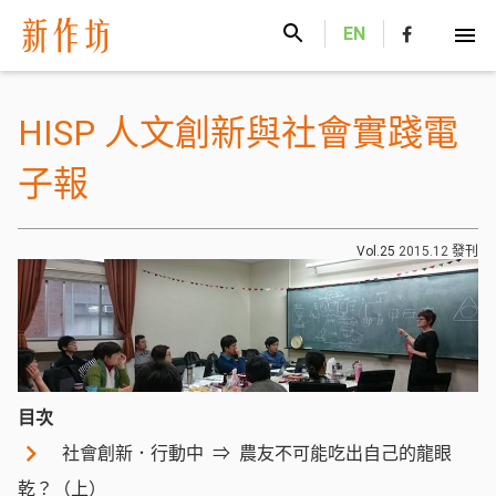
新作坊
EN
HISP 人文創新與社會實踐電
子報
Vol.25
2015.12
發刊
目次
社會創新．行動中
農友不可能吃出自己的龍眼
乾？（上）