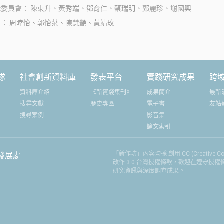
其窮盡金錢換得一個高度隔離、商業
輯委員會
陳東升、黃秀端、鄧育仁、蔡瑞明、鄭麗珍、謝國興
化的生活空間，或許我們應該花更多
輯
周睦怡、郭怡棻、陳慧艷、黃靖玫
時間與心力，去經營屋簷之下真實的
社群關係。
隊
社會創新資料庫
發表平台
實踐研究成果
跨
資料庫介紹
《新實踐集刊》
成果簡介
最新
搜尋文獻
歷史專區
電子書
友站
搜尋案例
影音集
論文索引
「新作坊」內容均採 創用 CC (Creative
發展處
改作 3.0 台灣授權條款，歡迎在遵守授
研究資訊與深度調查成果。