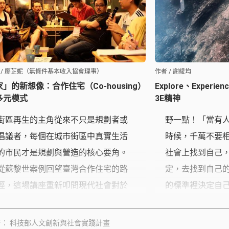
 / 廖芷妮（無條件基本收入協會理事）
作者 / 謝綾均
」的新想像：合作住宅（Co-housing）
Explore、Experi
多元模式
3E精神
街區再生的主角從來不只是規劃者或
野一點！「當有
倡議者，每個在城市街區中真實生活
時候，千萬不要
的市民才是規劃與營造的核心要角。
社會上找到自己
從蘇黎世案例回望臺灣合作住宅的路
定，去找到自己
徑，這場講座重新叩問現代社會對於
的標準裡決定自
「家」的想像：人們緊攫的一紙房屋
得很辛苦。」這
土地權狀，真的能代表家的意涵？與
生命實踐，也是
行
科技部人文創新與社會實踐計畫