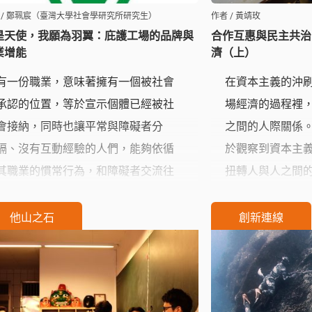
 / 鄭珮宸（臺灣大學社會學研究所研究生）
作者 / 黃靖玫
是天使，我願為羽翼：庇護工場的品牌與
合作互惠與民主共治
業增能
濟（上）
有一份職業，意味著擁有一個被社會
在資本主義的沖
承認的位置，等於宣示個體已經被社
場經濟的過程裡
會接納，同時也讓平常與障礙者分
之間的人際關係
隔、沒有互動經驗的人們，能夠依循
於觀察到資本主
其職業的慣常行為，和障礙者交流往
扭轉人與人之間
來。於是，許多先驅性庇護工場努力
化社群之間的意
經營障礙者溫和、認真的形象，讓障
活動成為社群內
他山之石
創新連線
礙者逐漸從隱形（invisible）的狀態中
避免資本過度外
脫離，以正面的形象進入就業市場、
保持健全。
進入社會 。