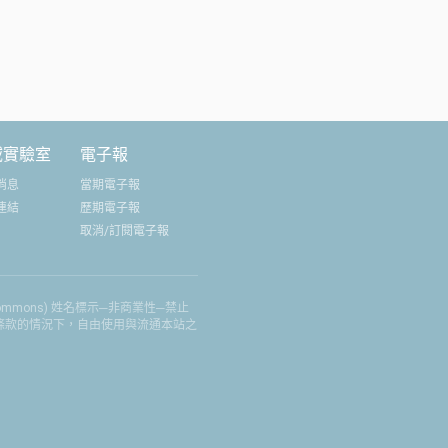
域實驗室
電子報
消息
當期電子報
連結
歷期電子報
取消/訂閱電子報
 Commons) 姓名標示─非商業性─禁止
權條款的情況下，自由使用與流通本站之