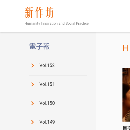
新作坊
Humanity Innovation and Social Practice
電子報
Vol.152
Vol.151
Vol.150
Vol.149
目