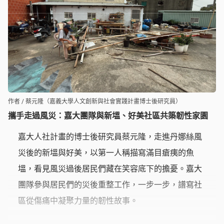
作者 / 蔡元隆（嘉義大學人文創新與社會實踐計畫博士後研究員）
攜手走過風災：嘉大團隊與新塭、好美社區共築韌性家園
嘉大人社計畫的博士後研究員蔡元隆，走進丹娜絲風
災後的新塭與好美，以第一人稱描寫滿目瘡痍的魚
塭，看見風災過後居民們藏在笑容底下的擔憂。嘉大
團隊參與居民們的災後重整工作，一步一步，譜寫社
區從傷痛中凝聚力量的韌性故事。