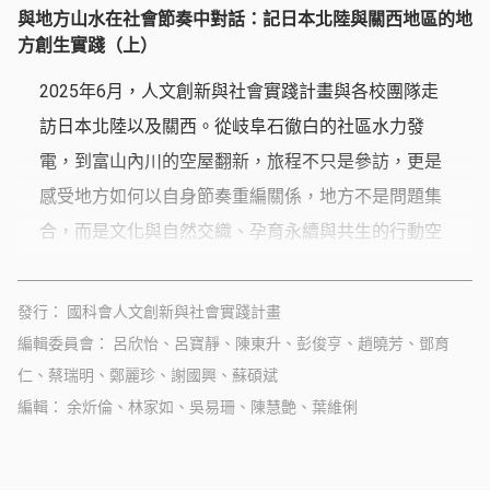
與地方山水在社會節奏中對話：記日本北陸與關西地區的地
方創生實踐（上）
2025年6月，人文創新與社會實踐計畫與各校團隊走
訪日本北陸以及關西。從岐阜石徹白的社區水力發
電，到富山內川的空屋翻新，旅程不只是參訪，更是
感受地方如何以自身節奏重編關係，地方不是問題集
合，而是文化與自然交織、孕育永續與共生的行動空
間。
發行
國科會人文創新與社會實踐計畫
編輯委員會
呂欣怡、呂寶靜、陳東升、彭俊亨、趙曉芳、鄧育
仁、蔡瑞明、鄭麗珍、謝國興、蘇碩斌
編輯
余炘倫、林家如、吳易珊、陳慧艶、葉維俐