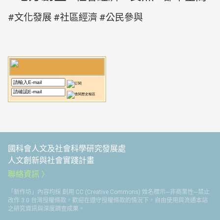
文化發展
社區經濟
公民參與
國科會人文及社會科學研究發展處
人文創新與社會實踐計畫
聯絡資訊
「新作坊」內容均採 創用 CC (Creative Commons) 姓名標示─非商業性─禁止
改作 3.0 台灣授權條款，歡迎在遵守授權條款的情況下，自由使用與流通本站
之研究資訊與深度調查成果。