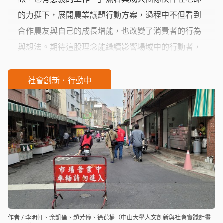
的力挺下，展開農業議題行動方案，過程中不但看到
合作農友與自己的成長增能，也改變了消費者的行為
與想法。期待這股理念能繼續影響場域中的行動者，
讓實踐工作經過風霜雨露的考驗後，結出滋味豐美、
別有風韻的果實。
社會創新．行動中
作者 / 李明軒、余凱倫、趙芳儀、徐葆權（中山大學人文創新與社會實踐計畫