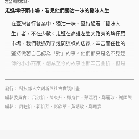
左營團隊成員）
走進埤仔頭市場，看見他們獨沽一味的孤味人生
在臺灣各行各業中，獨沽一味、堅持過著「孤味人
生」者，不在少數。走逛在高雄左營大路旁的埤仔頭
市場，我們就遇到了幾間這樣的店家，辛苦而任性的
堅持做著自己認為「對」的事。他們都只是名不見經
傳的小小商家，創業至今的故事也都辛苦曲折，但是
他們這一輩子，就這麼不忘初心，始終獨沽一味，堅
持給顧客最真的產品。
發行
科技部人文創新與社會實踐計畫
編輯委員會
呂欣怡、陳東升、鄧育仁、蔡瑞明、鄭麗珍、謝國興
編輯
周睦怡、郭怡棻、彭欣華、黃靖玫、鄭珮宸